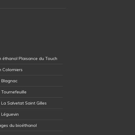
 éthanol Plaisance du Touch
n Colomiers
l Blagnac
 Tournefeuille
 La Salvetat Saint Gilles
l Léguevin
ages du bioéthanol