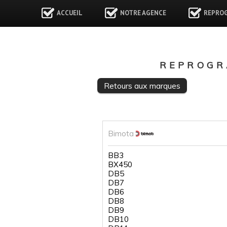
ACCUEIL
NOTRE AGENCE
REPRO
REPROGR
Retours aux marques
Bimota
BB3
BX450
DB5
DB7
DB6
DB8
DB9
DB10