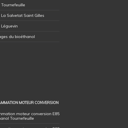
 Tournefeuille
 La Salvetat Saint Gilles
l Léguevin
ages du bioéthanol
MMATION MOTEUR CONVERSION
mation moteur conversion E85
hanol Tournefeuille