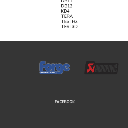
DB11
DB12
KB4
TERA
TESI H2
TESI 3D
FACEBOOK