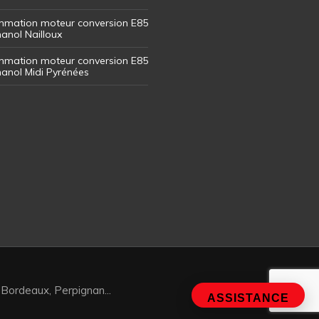
mation moteur conversion E85
hanol Nailloux
mation moteur conversion E85
thanol Midi Pyrénées
 Bordeaux, Perpignan...
ASSISTANCE