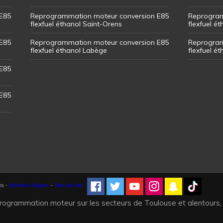
E85
Reprogrammation moteur conversion E85
Reprogram
flexfuel éthanol Saint-Orens
flexfuel ét
E85
Reprogrammation moteur conversion E85
Reprogram
flexfuel éthanol Labège
flexfuel é
E85
E85
és -
Mentions légales
-
Plan de site
programmation moteur sur les secteurs de Toulouse et alentours,