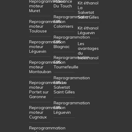
Reprogrammation
Plaisance
Kit éthanol
moteur
Du Touch
La
Muret
Salvetat
Reprogrammation
Saint Gilles
Reprogrammation
E85
moteur
Colomiers
Kit éthanol
Toulouse
Léguevin
Reprogrammation
Reprogrammation
E85
Les
moteur
Blagnac
avantages
Léguevin
du
Reprogrammation
bioéthanol
Reprogrammation
E85
moteur
Tournefeuille
Montauban
Reprogrammation
Reprogrammation
E85 La
moteur
Salvetat
Portet sur
Saint Gilles
Garonne
Reprogrammation
Reprogrammation
E85
moteur
Léguevin
Cugnaux
Reprogrammation