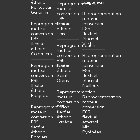
éthanol
Saint-Jean
Reprogrammation
Portet sur
moteur
Garonne
conversion
Reprogrammation
E85
moteur
Reprogrammation
flexfuel
conversion
moteur
éthanol
E85
conversion
Foix
flexfuel
E85
éthanol
flexfuel
Verfeil
Reprogrammation
éthanol
moteur
Colomiers
conversion
Reprogrammation
E85
moteur
Reprogrammation
flexfuel
conversion
moteur
éthanol
E85
conversion
Saint-
flexfuel
E85
Orens
éthanol
flexfuel
Nailloux
éthanol
Reprogrammation
Blagnac
moteur
Reprogrammation
conversion
moteur
Reprogrammation
E85
conversion
moteur
flexfuel
E85
conversion
éthanol
flexfuel
E85
Labège
éthanol
flexfuel
Midi
éthanol
Pyrénées
Pamiers