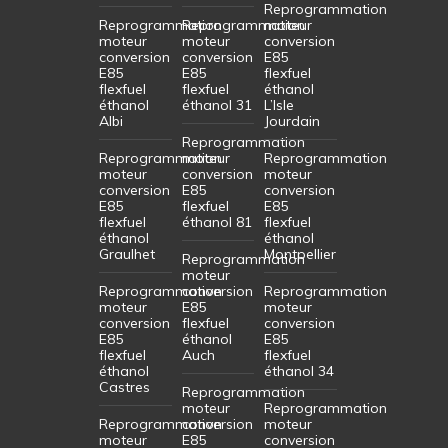
Reprogrammation
Reprogrammation
Reprogrammation
moteur
moteur
moteur
conversion
conversion
conversion
E85
E85
E85
flexfuel
flexfuel
flexfuel
éthanol
éthanol
éthanol 31
L’Isle
Albi
Jourdain
Reprogrammation
Reprogrammation
moteur
Reprogrammation
moteur
conversion
moteur
conversion
E85
conversion
E85
flexfuel
E85
flexfuel
éthanol 81
flexfuel
éthanol
éthanol
Graulhet
Montpellier
Reprogrammation
moteur
Reprogrammation
conversion
Reprogrammation
moteur
E85
moteur
conversion
flexfuel
conversion
E85
éthanol
E85
flexfuel
Auch
flexfuel
éthanol
éthanol 34
Castres
Reprogrammation
moteur
Reprogrammation
Reprogrammation
conversion
moteur
moteur
E85
conversion