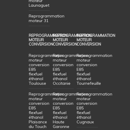
moteur
Launaguet
Reprogrammation
moteur 31
REPROGRAMMATION
REPROGRAMMATION
REPROGRAMMATION
MOTEUR
MOTEUR
MOTEUR
CONVERSION
CONVERSION
CONVERSION
Reprogrammation
Reprogrammation
Reprogrammation
moteur
moteur
moteur
conversion
conversion
conversion
E85
E85
E85
flexfuel
flexfuel
flexfuel
éthanol
éthanol
éthanol
Toulouse
Occitanie
Tournefeuille
Reprogrammation
Reprogrammation
Reprogrammation
moteur
moteur
moteur
conversion
conversion
conversion
E85
E85
E85
flexfuel
flexfuel
flexfuel
éthanol
éthanol
éthanol
Plaisance
Haute
Cugnaux
du Touch
Garonne