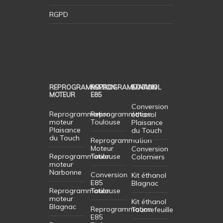
RGPD
REPROGRAMMATION
REPROGRAMMATION
ETHANOL
MOTEUR
E85
Conversion
Reprogrammation
Reprogrammation
éthanol
moteur
Toulouse
Plaisance
Plaisance
du Touch
du Touch
Reprogrammation
Moteur
Conversion
Reprogrammation
Toulouse
Colomiers
moteur
Narbonne
Conversion
Kit éthanol
E85
Blagnac
Reprogrammation
Toulouse
moteur
Kit éthanol
Blagnac
Reprogrammation
Tournefeuille
E85