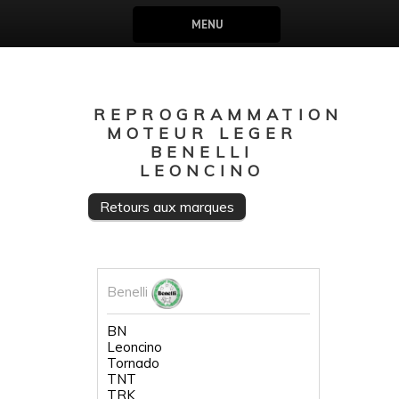
MENU
REPROGRAMMATION
MOTEUR LEGER
BENELLI
LEONCINO
Retours aux marques
Benelli
BN
Leoncino
Tornado
TNT
TRK