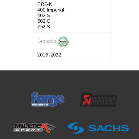
TRE-K
400 Imperial
402 S
502 C
752 S
Leoncino
2016-2022