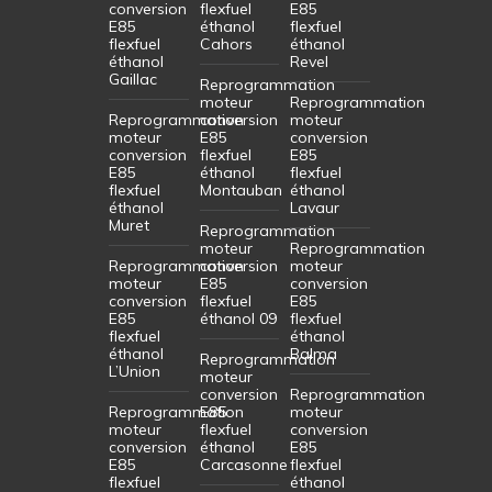
conversion
flexfuel
E85
E85
éthanol
flexfuel
flexfuel
Cahors
éthanol
éthanol
Revel
Gaillac
Reprogrammation
moteur
Reprogrammation
Reprogrammation
conversion
moteur
moteur
E85
conversion
conversion
flexfuel
E85
E85
éthanol
flexfuel
flexfuel
Montauban
éthanol
éthanol
Lavaur
Muret
Reprogrammation
moteur
Reprogrammation
Reprogrammation
conversion
moteur
moteur
E85
conversion
conversion
flexfuel
E85
E85
éthanol 09
flexfuel
flexfuel
éthanol
éthanol
Balma
Reprogrammation
L’Union
moteur
conversion
Reprogrammation
Reprogrammation
E85
moteur
moteur
flexfuel
conversion
conversion
éthanol
E85
E85
Carcasonne
flexfuel
flexfuel
éthanol