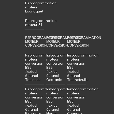
Reprogrammation
moteur
Launaguet
Reprogrammation
moteur 31
REPROGRAMMATION
REPROGRAMMATION
REPROGRAMMATION
MOTEUR
MOTEUR
MOTEUR
CONVERSION
CONVERSION
CONVERSION
Reprogrammation
Reprogrammation
Reprogrammation
moteur
moteur
moteur
conversion
conversion
conversion
E85
E85
E85
flexfuel
flexfuel
flexfuel
éthanol
éthanol
éthanol
Toulouse
Occitanie
Tournefeuille
Reprogrammation
Reprogrammation
Reprogrammation
moteur
moteur
moteur
conversion
conversion
conversion
E85
E85
E85
flexfuel
flexfuel
flexfuel
éthanol
éthanol
éthanol
Plaisance
Haute
Cugnaux