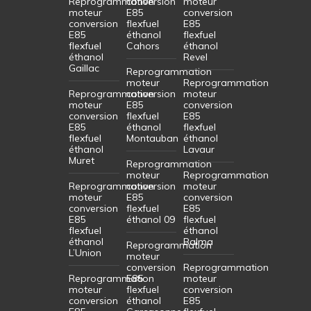
Reprogrammation
conversion
moteur
moteur
E85
conversion
conversion
flexfuel
E85
E85
éthanol
flexfuel
flexfuel
Cahors
éthanol
éthanol
Revel
Gaillac
Reprogrammation
moteur
Reprogrammation
Reprogrammation
conversion
moteur
moteur
E85
conversion
conversion
flexfuel
E85
E85
éthanol
flexfuel
flexfuel
Montauban
éthanol
éthanol
Lavaur
Muret
Reprogrammation
moteur
Reprogrammation
Reprogrammation
conversion
moteur
moteur
E85
conversion
conversion
flexfuel
E85
E85
éthanol 09
flexfuel
flexfuel
éthanol
éthanol
Balma
Reprogrammation
L’Union
moteur
conversion
Reprogrammation
Reprogrammation
E85
moteur
moteur
flexfuel
conversion
conversion
éthanol
E85