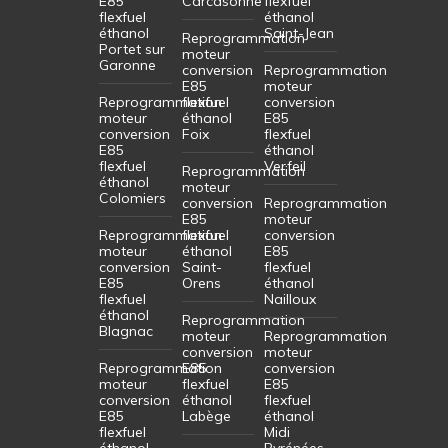
E85
Carcasonne
flexfuel
flexfuel
éthanol
éthanol
Saint-Jean
Reprogrammation
Portet sur
moteur
Garonne
conversion
Reprogrammation
E85
moteur
Reprogrammation
flexfuel
conversion
moteur
éthanol
E85
conversion
Foix
flexfuel
E85
éthanol
flexfuel
Verfeil
Reprogrammation
éthanol
moteur
Colomiers
conversion
Reprogrammation
E85
moteur
Reprogrammation
flexfuel
conversion
moteur
éthanol
E85
conversion
Saint-
flexfuel
E85
Orens
éthanol
flexfuel
Nailloux
éthanol
Reprogrammation
Blagnac
moteur
Reprogrammation
conversion
moteur
Reprogrammation
E85
conversion
moteur
flexfuel
E85
conversion
éthanol
flexfuel
E85
Labège
éthanol
flexfuel
Midi
éthanol
Pyrénées