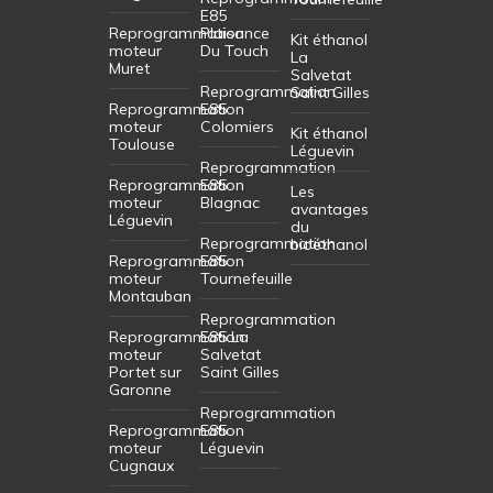
E85
Reprogrammation
Plaisance
Kit éthanol
moteur
Du Touch
La
Muret
Salvetat
Reprogrammation
Saint Gilles
Reprogrammation
E85
moteur
Colomiers
Kit éthanol
Toulouse
Léguevin
Reprogrammation
Reprogrammation
E85
Les
moteur
Blagnac
avantages
Léguevin
du
Reprogrammation
bioéthanol
Reprogrammation
E85
moteur
Tournefeuille
Montauban
Reprogrammation
Reprogrammation
E85 La
moteur
Salvetat
Portet sur
Saint Gilles
Garonne
Reprogrammation
Reprogrammation
E85
moteur
Léguevin
Cugnaux