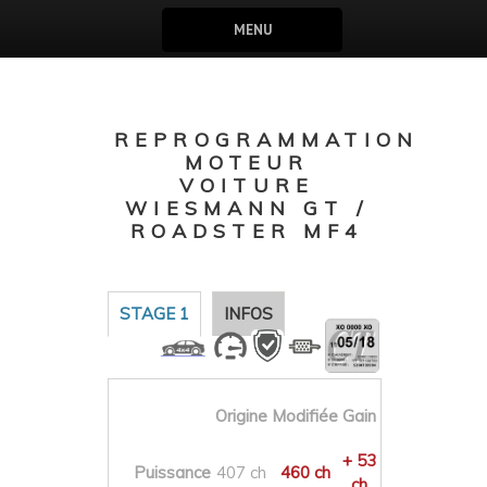
MENU
REPROGRAMMATION
MOTEUR
VOITURE
WIESMANN GT /
ROADSTER MF4
STAGE 1
INFOS
Origine
Modifiée
Gain
+ 53
Puissance
407 ch
460 ch
ch