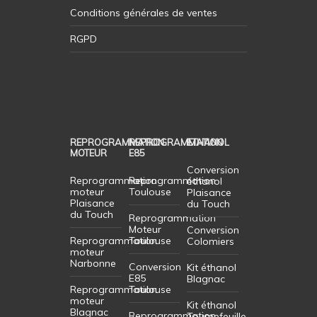
Conditions générales de ventes
RGPD
REPROGRAMMATION
REPROGRAMMATION
ETHANOL
MOTEUR
E85
Conversion
Reprogrammation
Reprogrammation
éthanol
moteur
Toulouse
Plaisance
Plaisance
du Touch
du Touch
Reprogrammation
Moteur
Conversion
Reprogrammation
Toulouse
Colomiers
moteur
Narbonne
Conversion
Kit éthanol
E85
Blagnac
Reprogrammation
Toulouse
moteur
Kit éthanol
Blagnac
Reprogrammation
Tournefeuille