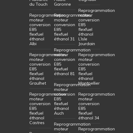
du Touch
Garonne
Reprogrammation
Reprogrammation
Reprogrammation
moteur
moteur
moteur
conversion
conversion
conversion
E85
E85
E85
flexfuel
flexfuel
flexfuel
éthanol
éthanol
éthanol 31
L’Isle
Albi
Jourdain
Reprogrammation
Reprogrammation
moteur
Reprogrammation
moteur
conversion
moteur
conversion
E85
conversion
E85
flexfuel
E85
flexfuel
éthanol 81
flexfuel
éthanol
éthanol
Graulhet
Montpellier
Reprogrammation
moteur
Reprogrammation
conversion
Reprogrammation
moteur
E85
moteur
conversion
flexfuel
conversion
E85
éthanol
E85
flexfuel
Auch
flexfuel
éthanol
éthanol 34
Castres
Reprogrammation
moteur
Reprogrammation