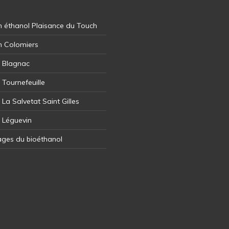
 éthanol Plaisance du Touch
n Colomiers
l Blagnac
 Tournefeuille
 La Salvetat Saint Gilles
l Léguevin
ages du bioéthanol