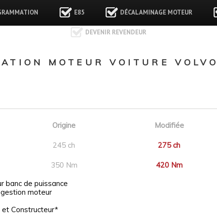
GRAMMATION
E85
DÉCALAMINAGE MOTEUR
DEVENIR REVENDEUR
TION MOTEUR VOITURE VOLVO 
Origine
Modifiée
245 ch
275 ch
350 Nm
420 Nm
ur banc de puissance
 gestion moteur
 et Constructeur*