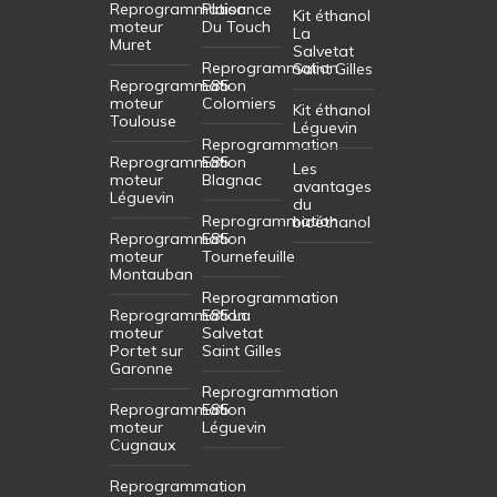
Reprogrammation
Plaisance
Kit éthanol
moteur
Du Touch
La
Muret
Salvetat
Reprogrammation
Saint Gilles
Reprogrammation
E85
moteur
Colomiers
Kit éthanol
Toulouse
Léguevin
Reprogrammation
Reprogrammation
E85
Les
moteur
Blagnac
avantages
Léguevin
du
Reprogrammation
bioéthanol
Reprogrammation
E85
moteur
Tournefeuille
Montauban
Reprogrammation
Reprogrammation
E85 La
moteur
Salvetat
Portet sur
Saint Gilles
Garonne
Reprogrammation
Reprogrammation
E85
moteur
Léguevin
Cugnaux
Reprogrammation