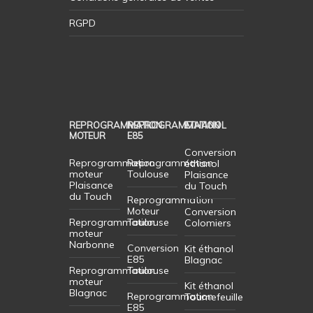
RGPD
REPROGRAMMATION
REPROGRAMMATION
ETHANOL
MOTEUR
E85
Conversion
Reprogrammation
Reprogrammation
éthanol
moteur
Toulouse
Plaisance
Plaisance
du Touch
du Touch
Reprogrammation
Moteur
Conversion
Reprogrammation
Toulouse
Colomiers
moteur
Narbonne
Conversion
Kit éthanol
E85
Blagnac
Reprogrammation
Toulouse
moteur
Kit éthanol
Blagnac
Reprogrammation
Tournefeuille
E85