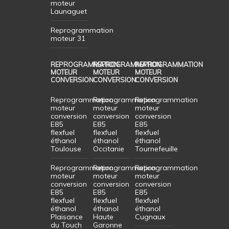
moteur
Launaguet
Reprogrammation
moteur 31
REPROGRAMMATION
REPROGRAMMATION
REPROGRAMMATION
MOTEUR
MOTEUR
MOTEUR
CONVERSION
CONVERSION
CONVERSION
Reprogrammation
Reprogrammation
Reprogrammation
moteur
moteur
moteur
conversion
conversion
conversion
E85
E85
E85
flexfuel
flexfuel
flexfuel
éthanol
éthanol
éthanol
Toulouse
Occitanie
Tournefeuille
Reprogrammation
Reprogrammation
Reprogrammation
moteur
moteur
moteur
conversion
conversion
conversion
E85
E85
E85
flexfuel
flexfuel
flexfuel
éthanol
éthanol
éthanol
Plaisance
Haute
Cugnaux
du Touch
Garonne