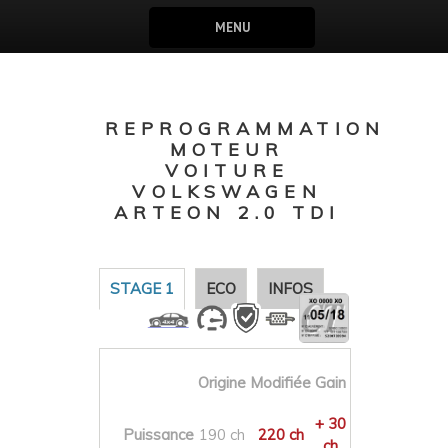
MENU
REPROGRAMMATION
MOTEUR
VOITURE
VOLKSWAGEN
ARTEON 2.0 TDI
STAGE 1
ECO
INFOS
Origine
Modifiée
Gain
+ 30
Puissance
190 ch
220 ch
ch