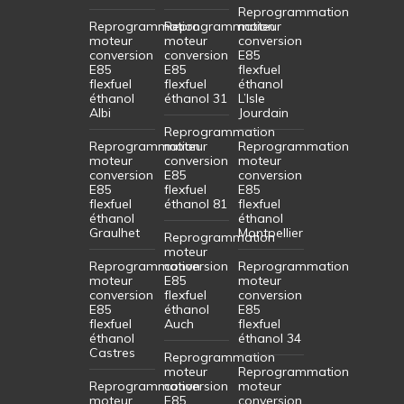
Reprogrammation
Reprogrammation
Reprogrammation
moteur
moteur
moteur
conversion
conversion
conversion
E85
E85
E85
flexfuel
flexfuel
flexfuel
éthanol
éthanol
éthanol 31
L’Isle
Albi
Jourdain
Reprogrammation
Reprogrammation
moteur
Reprogrammation
moteur
conversion
moteur
conversion
E85
conversion
E85
flexfuel
E85
flexfuel
éthanol 81
flexfuel
éthanol
éthanol
Graulhet
Montpellier
Reprogrammation
moteur
Reprogrammation
conversion
Reprogrammation
moteur
E85
moteur
conversion
flexfuel
conversion
E85
éthanol
E85
flexfuel
Auch
flexfuel
éthanol
éthanol 34
Castres
Reprogrammation
moteur
Reprogrammation
Reprogrammation
conversion
moteur
moteur
E85
conversion