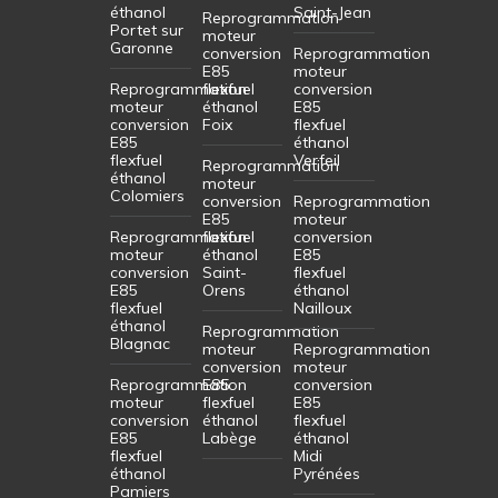
éthanol
Saint-Jean
Reprogrammation
Portet sur
moteur
Garonne
conversion
Reprogrammation
E85
moteur
Reprogrammation
flexfuel
conversion
moteur
éthanol
E85
conversion
Foix
flexfuel
E85
éthanol
flexfuel
Verfeil
Reprogrammation
éthanol
moteur
Colomiers
conversion
Reprogrammation
E85
moteur
Reprogrammation
flexfuel
conversion
moteur
éthanol
E85
conversion
Saint-
flexfuel
E85
Orens
éthanol
flexfuel
Nailloux
éthanol
Reprogrammation
Blagnac
moteur
Reprogrammation
conversion
moteur
Reprogrammation
E85
conversion
moteur
flexfuel
E85
conversion
éthanol
flexfuel
E85
Labège
éthanol
flexfuel
Midi
éthanol
Pyrénées
Pamiers