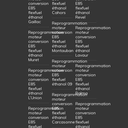
conversion
flexfuel
E85
E85
éthanol
flexfuel
flexfuel
Cahors
éthanol
éthanol
Revel
Gaillac
Reprogrammation
moteur
Reprogrammation
Reprogrammation
conversion
moteur
moteur
E85
conversion
conversion
flexfuel
E85
E85
éthanol
flexfuel
flexfuel
Montauban
éthanol
éthanol
Lavaur
Muret
Reprogrammation
moteur
Reprogrammation
Reprogrammation
conversion
moteur
moteur
E85
conversion
conversion
flexfuel
E85
E85
éthanol 09
flexfuel
flexfuel
éthanol
éthanol
Balma
Reprogrammation
L’Union
moteur
conversion
Reprogrammation
Reprogrammation
E85
moteur
moteur
flexfuel
conversion
conversion
éthanol
E85
E85
Carcasonne
flexfuel
flexfuel
éthanol