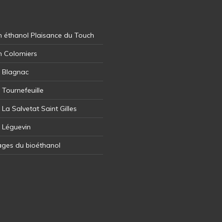
 éthanol Plaisance du Touch
n Colomiers
l Blagnac
 Tournefeuille
 La Salvetat Saint Gilles
l Léguevin
ages du bioéthanol