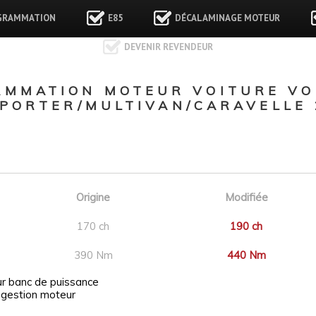
GRAMMATION
E85
DÉCALAMINAGE MOTEUR
DEVENIR REVENDEUR
AMMATION MOTEUR VOITURE V
PORTER/MULTIVAN/CARAVELLE 2
Origine
Modifiée
170 ch
190 ch
390 Nm
440 Nm
ur banc de puissance
 gestion moteur