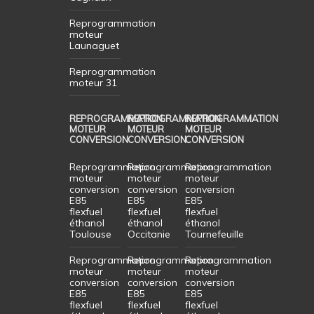
Reprogrammation
moteur
Launaguet
Reprogrammation
moteur 31
REPROGRAMMATION
REPROGRAMMATION
REPROGRAMMATION
MOTEUR
MOTEUR
MOTEUR
CONVERSION
CONVERSION
CONVERSION
Reprogrammation
Reprogrammation
Reprogrammation
moteur
moteur
moteur
conversion
conversion
conversion
E85
E85
E85
flexfuel
flexfuel
flexfuel
éthanol
éthanol
éthanol
Toulouse
Occitanie
Tournefeuille
Reprogrammation
Reprogrammation
Reprogrammation
moteur
moteur
moteur
conversion
conversion
conversion
E85
E85
E85
flexfuel
flexfuel
flexfuel