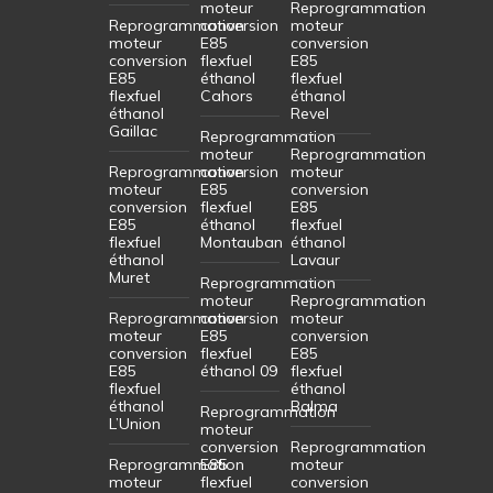
moteur
Reprogrammation
Reprogrammation
conversion
moteur
moteur
E85
conversion
conversion
flexfuel
E85
E85
éthanol
flexfuel
flexfuel
Cahors
éthanol
éthanol
Revel
Gaillac
Reprogrammation
moteur
Reprogrammation
Reprogrammation
conversion
moteur
moteur
E85
conversion
conversion
flexfuel
E85
E85
éthanol
flexfuel
flexfuel
Montauban
éthanol
éthanol
Lavaur
Muret
Reprogrammation
moteur
Reprogrammation
Reprogrammation
conversion
moteur
moteur
E85
conversion
conversion
flexfuel
E85
E85
éthanol 09
flexfuel
flexfuel
éthanol
éthanol
Balma
Reprogrammation
L’Union
moteur
conversion
Reprogrammation
Reprogrammation
E85
moteur
moteur
flexfuel
conversion