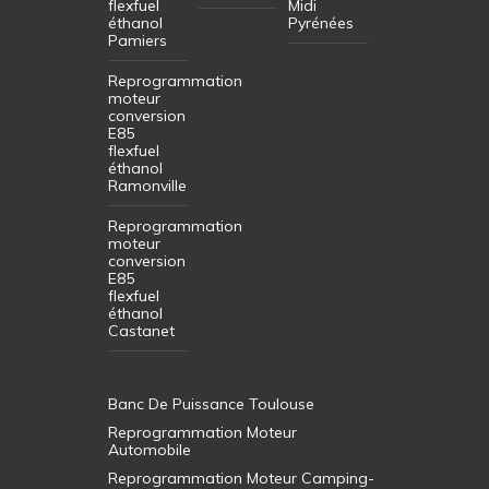
flexfuel
Midi
éthanol
Pyrénées
Pamiers
Reprogrammation
moteur
conversion
E85
flexfuel
éthanol
Ramonville
Reprogrammation
moteur
conversion
E85
flexfuel
éthanol
Castanet
Banc De Puissance Toulouse
Reprogrammation Moteur
Automobile
Reprogrammation Moteur Camping-