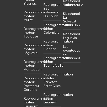
Kit éthanol
Blagnac
Reprogrammation
Tournefeuille
E85
Reprogrammation
Plaisance
Kit éthanol
moteur
Du Touch
La
Muret
Salvetat
Reprogrammation
Saint Gilles
Reprogrammation
E85
moteur
Colomiers
Kit éthanol
Toulouse
Léguevin
Reprogrammation
Reprogrammation
E85
Les
moteur
Blagnac
avantages
Léguevin
du
Reprogrammation
bioéthanol
Reprogrammation
E85
moteur
Tournefeuille
Montauban
Reprogrammation
Reprogrammation
E85 La
moteur
Salvetat
Portet sur
Saint Gilles
Garonne
Reprogrammation
Reprogrammation
E85
moteur
Léguevin
Cugnaux