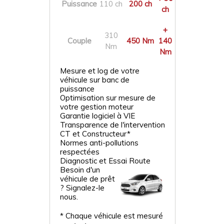
Puissance
110 ch
200 ch
ch
+
310
Couple
450 Nm
140
Nm
Nm
Mesure et log de votre
véhicule sur banc de
puissance
Optimisation sur mesure de
votre gestion moteur
Garantie logiciel à VIE
Transparence de l'intervention
CT et Constructeur*
Normes anti-pollutions
respectées
Diagnostic et Essai Route
Besoin d'un
véhicule de prêt
? Signalez-le
nous.
* Chaque véhicule est mesuré