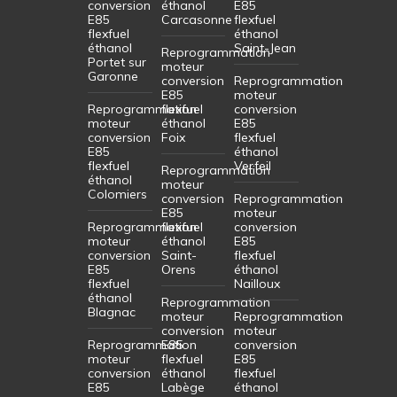
conversion
éthanol
E85
E85
Carcasonne
flexfuel
flexfuel
éthanol
éthanol
Saint-Jean
Reprogrammation
Portet sur
moteur
Garonne
conversion
Reprogrammation
E85
moteur
Reprogrammation
flexfuel
conversion
moteur
éthanol
E85
conversion
Foix
flexfuel
E85
éthanol
flexfuel
Verfeil
Reprogrammation
éthanol
moteur
Colomiers
conversion
Reprogrammation
E85
moteur
Reprogrammation
flexfuel
conversion
moteur
éthanol
E85
conversion
Saint-
flexfuel
E85
Orens
éthanol
flexfuel
Nailloux
éthanol
Reprogrammation
Blagnac
moteur
Reprogrammation
conversion
moteur
Reprogrammation
E85
conversion
moteur
flexfuel
E85
conversion
éthanol
flexfuel
E85
Labège
éthanol