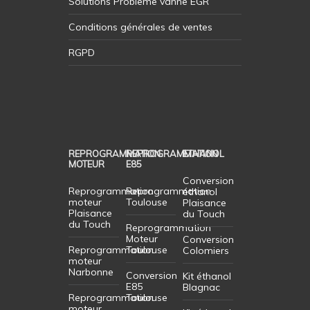
Solutions Probleme vanne EGR
Conditions générales de ventes
RGPD
REPROGRAMMATION
REPROGRAMMATION
ETHANOL
MOTEUR
E85
Conversion
Reprogrammation
Reprogrammation
éthanol
moteur
Toulouse
Plaisance
Plaisance
du Touch
du Touch
Reprogrammation
Moteur
Conversion
Reprogrammation
Toulouse
Colomiers
moteur
Narbonne
Conversion
Kit éthanol
E85
Blagnac
Reprogrammation
Toulouse
moteur