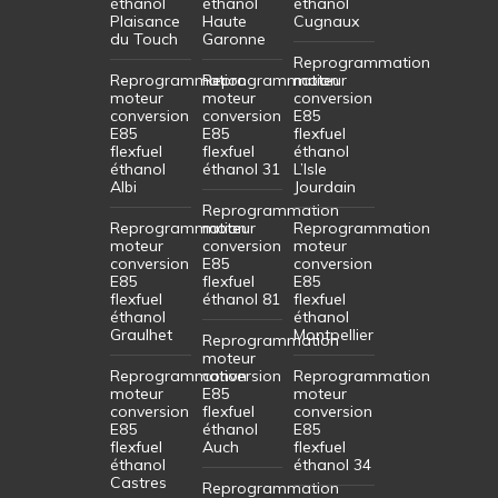
éthanol
éthanol
éthanol
Plaisance
Haute
Cugnaux
du Touch
Garonne
Reprogrammation
Reprogrammation
Reprogrammation
moteur
moteur
moteur
conversion
conversion
conversion
E85
E85
E85
flexfuel
flexfuel
flexfuel
éthanol
éthanol
éthanol 31
L’Isle
Albi
Jourdain
Reprogrammation
Reprogrammation
moteur
Reprogrammation
moteur
conversion
moteur
conversion
E85
conversion
E85
flexfuel
E85
flexfuel
éthanol 81
flexfuel
éthanol
éthanol
Graulhet
Montpellier
Reprogrammation
moteur
Reprogrammation
conversion
Reprogrammation
moteur
E85
moteur
conversion
flexfuel
conversion
E85
éthanol
E85
flexfuel
Auch
flexfuel
éthanol
éthanol 34
Castres
Reprogrammation