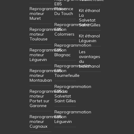
E85
Reprogrammation
Plaisance
Kit éthanol
moteur
Du Touch
La
Muret
Salvetat
Reprogrammation
Saint Gilles
Reprogrammation
E85
moteur
Colomiers
Kit éthanol
Toulouse
Léguevin
Reprogrammation
Reprogrammation
E85
Les
moteur
Blagnac
avantages
Léguevin
du
Reprogrammation
bioéthanol
Reprogrammation
E85
moteur
Tournefeuille
Montauban
Reprogrammation
Reprogrammation
E85 La
moteur
Salvetat
Portet sur
Saint Gilles
Garonne
Reprogrammation
Reprogrammation
E85
moteur
Léguevin
Cugnaux