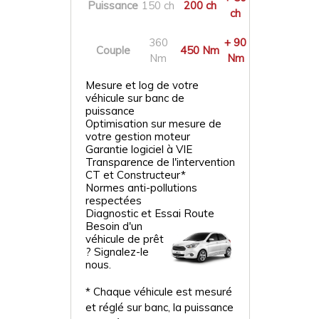
Puissance
150 ch
200 ch
ch
360
+ 90
Couple
450 Nm
Nm
Nm
Mesure et log de votre
véhicule sur banc de
puissance
Optimisation sur mesure de
votre gestion moteur
Garantie logiciel à VIE
Transparence de l'intervention
CT et Constructeur*
Normes anti-pollutions
respectées
Diagnostic et Essai Route
Besoin d'un
véhicule de prêt
? Signalez-le
nous.
* Chaque véhicule est mesuré
et réglé sur banc, la puissance