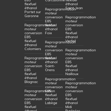
flexfuel
éthanol
éthanol
Saint-Jean
Reprogrammation
Portet sur
moteur
Garonne
conversion
Reprogrammation
E85
moteur
Reprogrammation
flexfuel
conversion
moteur
éthanol
E85
conversion
Foix
flexfuel
E85
éthanol
flexfuel
Verfeil
Reprogrammation
éthanol
moteur
Colomiers
conversion
Reprogrammation
E85
moteur
Reprogrammation
flexfuel
conversion
moteur
éthanol
E85
conversion
Saint-
flexfuel
E85
Orens
éthanol
flexfuel
Nailloux
éthanol
Reprogrammation
Blagnac
moteur
Reprogrammation
conversion
moteur
Reprogrammation
E85
conversion
moteur
flexfuel
E85
conversion
éthanol
flexfuel
E85
Labège
éthanol
flexfuel
Midi
éthanol
Pyrénées