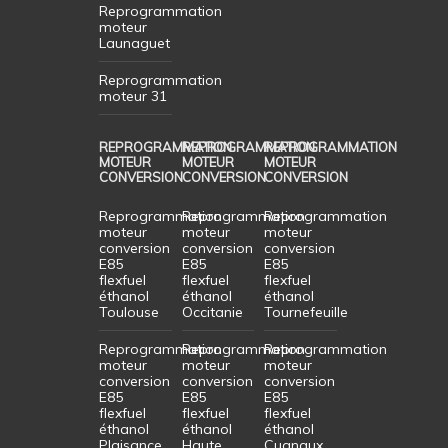
Reprogrammation
moteur
Launaguet
Reprogrammation
moteur 31
REPROGRAMMATION
REPROGRAMMATION
REPROGRAMMATION
MOTEUR
MOTEUR
MOTEUR
CONVERSION
CONVERSION
CONVERSION
Reprogrammation
Reprogrammation
Reprogrammation
moteur
moteur
moteur
conversion
conversion
conversion
E85
E85
E85
flexfuel
flexfuel
flexfuel
éthanol
éthanol
éthanol
Toulouse
Occitanie
Tournefeuille
Reprogrammation
Reprogrammation
Reprogrammation
moteur
moteur
moteur
conversion
conversion
conversion
E85
E85
E85
flexfuel
flexfuel
flexfuel
éthanol
éthanol
éthanol
Plaisance
Haute
Cugnaux