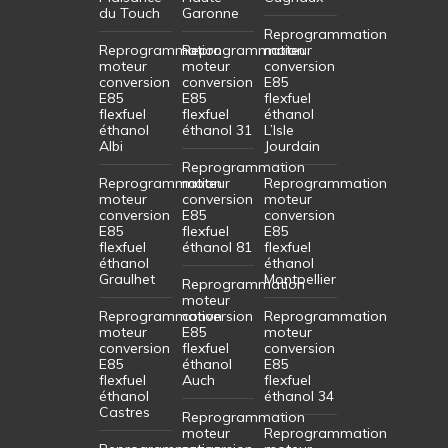
du Touch
Garonne
Reprogrammation
Reprogrammation
Reprogrammation
moteur
moteur
moteur
conversion
conversion
conversion
E85
E85
E85
flexfuel
flexfuel
flexfuel
éthanol
éthanol
éthanol 31
L’Isle
Albi
Jourdain
Reprogrammation
Reprogrammation
moteur
Reprogrammation
moteur
conversion
moteur
conversion
E85
conversion
E85
flexfuel
E85
flexfuel
éthanol 81
flexfuel
éthanol
éthanol
Graulhet
Montpellier
Reprogrammation
moteur
Reprogrammation
conversion
Reprogrammation
moteur
E85
moteur
conversion
flexfuel
conversion
E85
éthanol
E85
flexfuel
Auch
flexfuel
éthanol
éthanol 34
Castres
Reprogrammation
moteur
Reprogrammation