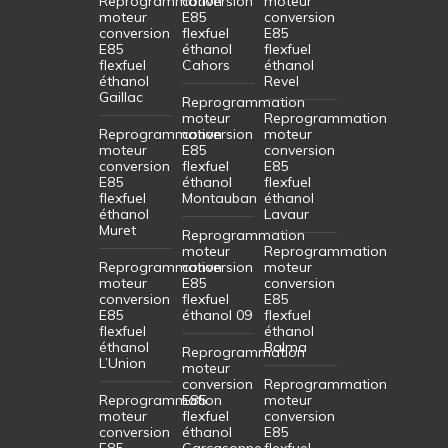
Reprogrammation
conversion
moteur
moteur
E85
conversion
conversion
flexfuel
E85
E85
éthanol
flexfuel
flexfuel
Cahors
éthanol
éthanol
Revel
Gaillac
Reprogrammation
moteur
Reprogrammation
Reprogrammation
conversion
moteur
moteur
E85
conversion
conversion
flexfuel
E85
E85
éthanol
flexfuel
flexfuel
Montauban
éthanol
éthanol
Lavaur
Muret
Reprogrammation
moteur
Reprogrammation
Reprogrammation
conversion
moteur
moteur
E85
conversion
conversion
flexfuel
E85
E85
éthanol 09
flexfuel
flexfuel
éthanol
éthanol
Balma
Reprogrammation
L’Union
moteur
conversion
Reprogrammation
Reprogrammation
E85
moteur
moteur
flexfuel
conversion
conversion
éthanol
E85
E85
Carcasonne
flexfuel