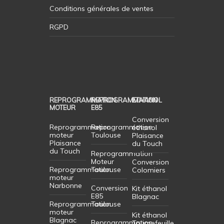
Conditions générales de ventes
RGPD
REPROGRAMMATION
REPROGRAMMATION
ETHANOL
MOTEUR
E85
Conversion
Reprogrammation
Reprogrammation
éthanol
moteur
Toulouse
Plaisance
Plaisance
du Touch
du Touch
Reprogrammation
Moteur
Conversion
Reprogrammation
Toulouse
Colomiers
moteur
Narbonne
Conversion
Kit éthanol
E85
Blagnac
Reprogrammation
Toulouse
moteur
Kit éthanol
Blagnac
Reprogrammation
Tournefeuille