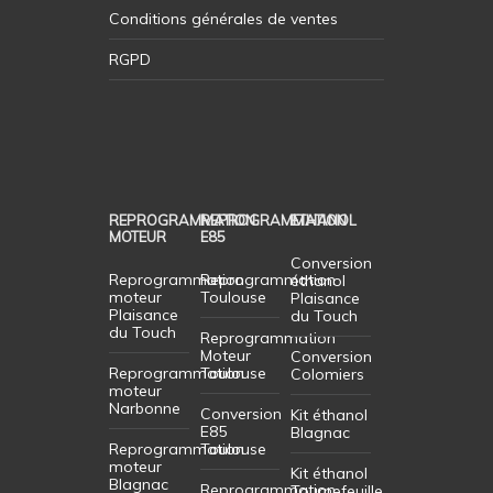
Conditions générales de ventes
RGPD
REPROGRAMMATION
REPROGRAMMATION
ETHANOL
MOTEUR
E85
Conversion
Reprogrammation
Reprogrammation
éthanol
moteur
Toulouse
Plaisance
Plaisance
du Touch
du Touch
Reprogrammation
Moteur
Conversion
Reprogrammation
Toulouse
Colomiers
moteur
Narbonne
Conversion
Kit éthanol
E85
Blagnac
Reprogrammation
Toulouse
moteur
Kit éthanol
Blagnac
Reprogrammation
Tournefeuille