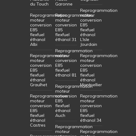
du Touch
Garonne
Reprogrammation
Reprogrammation
Reprogrammation
moteur
moteur
moteur
conversion
conversion
conversion
E85
E85
E85
flexfuel
flexfuel
flexfuel
éthanol
éthanol
éthanol 31
L’Isle
Albi
Jourdain
Reprogrammation
Reprogrammation
moteur
Reprogrammation
moteur
conversion
moteur
conversion
E85
conversion
E85
flexfuel
E85
flexfuel
éthanol 81
flexfuel
éthanol
éthanol
Graulhet
Montpellier
Reprogrammation
moteur
Reprogrammation
conversion
Reprogrammation
moteur
E85
moteur
conversion
flexfuel
conversion
E85
éthanol
E85
flexfuel
Auch
flexfuel
éthanol
éthanol 34
Castres
Reprogrammation
moteur
Reprogrammation