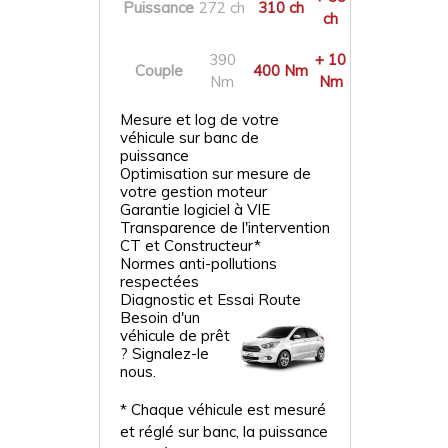
Puissance
272 ch
310 ch
ch
390
+ 10
Couple
400 Nm
Nm
Nm
Mesure et log de votre
véhicule sur banc de
puissance
Optimisation sur mesure de
votre gestion moteur
Garantie logiciel à VIE
Transparence de l'intervention
CT et Constructeur*
Normes anti-pollutions
respectées
Diagnostic et Essai Route
Besoin d'un
véhicule de prêt
? Signalez-le
nous.
* Chaque véhicule est mesuré
et réglé sur banc, la puissance