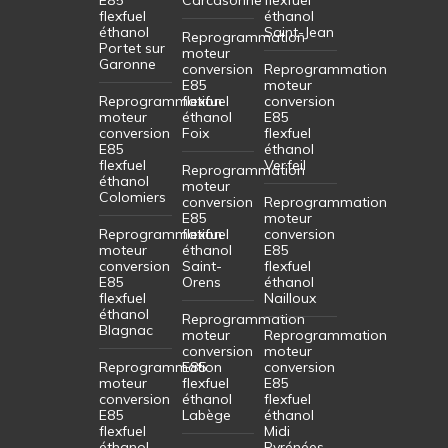
flexfuel
éthanol
éthanol
Saint-Jean
Reprogrammation
Portet sur
moteur
Garonne
conversion
Reprogrammation
E85
moteur
Reprogrammation
flexfuel
conversion
moteur
éthanol
E85
conversion
Foix
flexfuel
E85
éthanol
flexfuel
Verfeil
Reprogrammation
éthanol
moteur
Colomiers
conversion
Reprogrammation
E85
moteur
Reprogrammation
flexfuel
conversion
moteur
éthanol
E85
conversion
Saint-
flexfuel
E85
Orens
éthanol
flexfuel
Nailloux
éthanol
Reprogrammation
Blagnac
moteur
Reprogrammation
conversion
moteur
Reprogrammation
E85
conversion
moteur
flexfuel
E85
conversion
éthanol
flexfuel
E85
Labège
éthanol
flexfuel
Midi
éthanol
Pyrénées