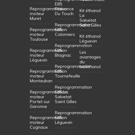
E85
Reprogrammation
Plaisance
Kit éthanol
moteur
Du Touch
La
Muret
Salvetat
Reprogrammation
Saint Gilles
Reprogrammation
E85
moteur
Colomiers
Kit éthanol
Toulouse
Léguevin
Reprogrammation
Reprogrammation
E85
Les
moteur
Blagnac
avantages
Léguevin
du
Reprogrammation
bioéthanol
Reprogrammation
E85
moteur
Tournefeuille
Montauban
Reprogrammation
Reprogrammation
E85 La
moteur
Salvetat
Portet sur
Saint Gilles
Garonne
Reprogrammation
Reprogrammation
E85
moteur
Léguevin
Cugnaux