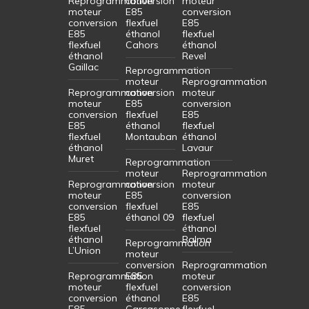
Reprogrammation
conversion
moteur
moteur
E85
conversion
conversion
flexfuel
E85
E85
éthanol
flexfuel
flexfuel
Cahors
éthanol
éthanol
Revel
Gaillac
Reprogrammation
moteur
Reprogrammation
Reprogrammation
conversion
moteur
moteur
E85
conversion
conversion
flexfuel
E85
E85
éthanol
flexfuel
flexfuel
Montauban
éthanol
éthanol
Lavaur
Muret
Reprogrammation
moteur
Reprogrammation
Reprogrammation
conversion
moteur
moteur
E85
conversion
conversion
flexfuel
E85
E85
éthanol 09
flexfuel
flexfuel
éthanol
éthanol
Balma
Reprogrammation
L’Union
moteur
conversion
Reprogrammation
Reprogrammation
E85
moteur
moteur
flexfuel
conversion
conversion
éthanol
E85
E85
Carcasonne
flexfuel