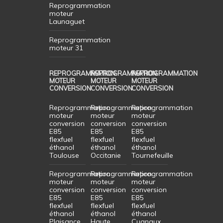
Reprogrammation
moteur
Launaguet
Reprogrammation
moteur 31
REPROGRAMMATION
REPROGRAMMATION
REPROGRAMMATION
MOTEUR
MOTEUR
MOTEUR
CONVERSION
CONVERSION
CONVERSION
Reprogrammation
Reprogrammation
Reprogrammation
moteur
moteur
moteur
conversion
conversion
conversion
E85
E85
E85
flexfuel
flexfuel
flexfuel
éthanol
éthanol
éthanol
Toulouse
Occitanie
Tournefeuille
Reprogrammation
Reprogrammation
Reprogrammation
moteur
moteur
moteur
conversion
conversion
conversion
E85
E85
E85
flexfuel
flexfuel
flexfuel
éthanol
éthanol
éthanol
Plaisance
Haute
Cugnaux