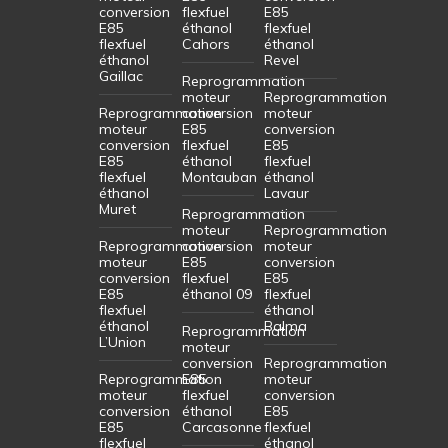
conversion
flexfuel
E85
E85
éthanol
flexfuel
flexfuel
Cahors
éthanol
éthanol
Revel
Gaillac
Reprogrammation
moteur
Reprogrammation
Reprogrammation
conversion
moteur
moteur
E85
conversion
conversion
flexfuel
E85
E85
éthanol
flexfuel
flexfuel
Montauban
éthanol
éthanol
Lavaur
Muret
Reprogrammation
moteur
Reprogrammation
Reprogrammation
conversion
moteur
moteur
E85
conversion
conversion
flexfuel
E85
E85
éthanol 09
flexfuel
flexfuel
éthanol
éthanol
Balma
Reprogrammation
L’Union
moteur
conversion
Reprogrammation
Reprogrammation
E85
moteur
moteur
flexfuel
conversion
conversion
éthanol
E85
E85
Carcasonne
flexfuel
flexfuel
éthanol