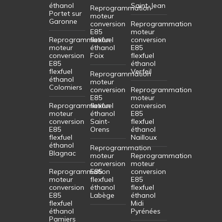
éthanol
Saint-Jean
Reprogrammation
Portet sur
moteur
Garonne
conversion
Reprogrammation
E85
moteur
Reprogrammation
flexfuel
conversion
moteur
éthanol
E85
conversion
Foix
flexfuel
E85
éthanol
flexfuel
Verfeil
Reprogrammation
éthanol
moteur
Colomiers
conversion
Reprogrammation
E85
moteur
Reprogrammation
flexfuel
conversion
moteur
éthanol
E85
conversion
Saint-
flexfuel
E85
Orens
éthanol
flexfuel
Nailloux
éthanol
Reprogrammation
Blagnac
moteur
Reprogrammation
conversion
moteur
Reprogrammation
E85
conversion
moteur
flexfuel
E85
conversion
éthanol
flexfuel
E85
Labège
éthanol
flexfuel
Midi
éthanol
Pyrénées
Pamiers