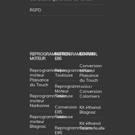
RGPD
REPROGRAMMATION
REPROGRAMMATION
ETHANOL
MOTEUR
E85
Conversion
Reprogrammation
Reprogrammation
éthanol
moteur
Toulouse
Plaisance
Plaisance
du Touch
du Touch
Reprogrammation
Moteur
Conversion
Reprogrammation
Toulouse
Colomiers
moteur
Narbonne
Conversion
Kit éthanol
E85
Blagnac
Reprogrammation
Toulouse
moteur
Kit éthanol
Blagnac
Reprogrammation
Tournefeuille
E85