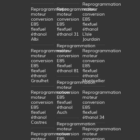
Reprogrammation
Reprogrammation
Reprogrammation
moteur
moteur
moteur
conversion
conversion
conversion
E85
E85
E85
flexfuel
flexfuel
flexfuel
éthanol
éthanol
éthanol 31
L’Isle
Albi
Jourdain
Reprogrammation
Reprogrammation
moteur
Reprogrammation
moteur
conversion
moteur
conversion
E85
conversion
E85
flexfuel
E85
flexfuel
éthanol 81
flexfuel
éthanol
éthanol
Graulhet
Montpellier
Reprogrammation
moteur
Reprogrammation
conversion
Reprogrammation
moteur
E85
moteur
conversion
flexfuel
conversion
E85
éthanol
E85
flexfuel
Auch
flexfuel
éthanol
éthanol 34
Castres
Reprogrammation
moteur
Reprogrammation
Reprogrammation
conversion
moteur
moteur
E85
conversion