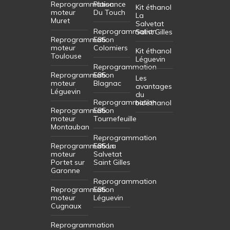
Reprogrammation
Plaisance
Kit éthanol
moteur
Du Touch
La
Muret
Salvetat
Reprogrammation
Saint Gilles
Reprogrammation
E85
moteur
Colomiers
Kit éthanol
Toulouse
Léguevin
Reprogrammation
Reprogrammation
E85
Les
moteur
Blagnac
avantages
Léguevin
du
Reprogrammation
bioéthanol
Reprogrammation
E85
moteur
Tournefeuille
Montauban
Reprogrammation
Reprogrammation
E85 La
moteur
Salvetat
Portet sur
Saint Gilles
Garonne
Reprogrammation
Reprogrammation
E85
moteur
Léguevin
Cugnaux
Reprogrammation