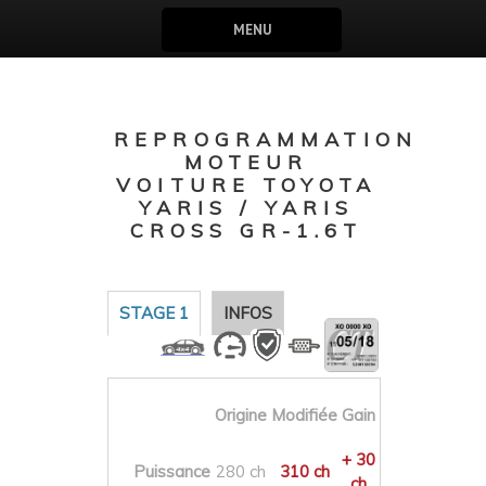
MENU
REPROGRAMMATION
MOTEUR
VOITURE TOYOTA
YARIS / YARIS
CROSS GR-1.6T
STAGE 1
INFOS
Origine
Modifiée
Gain
+ 30
Puissance
280 ch
310 ch
ch