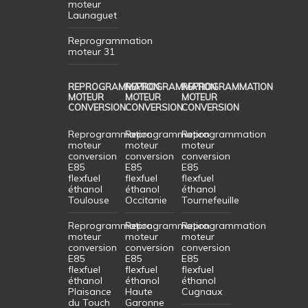
moteur
Launaguet
Reprogrammation
moteur 31
REPROGRAMMATION
REPROGRAMMATION
REPROGRAMMATION
MOTEUR
MOTEUR
MOTEUR
CONVERSION
CONVERSION
CONVERSION
Reprogrammation
Reprogrammation
Reprogrammation
moteur
moteur
moteur
conversion
conversion
conversion
E85
E85
E85
flexfuel
flexfuel
flexfuel
éthanol
éthanol
éthanol
Toulouse
Occitanie
Tournefeuille
Reprogrammation
Reprogrammation
Reprogrammation
moteur
moteur
moteur
conversion
conversion
conversion
E85
E85
E85
flexfuel
flexfuel
flexfuel
éthanol
éthanol
éthanol
Plaisance
Haute
Cugnaux
du Touch
Garonne