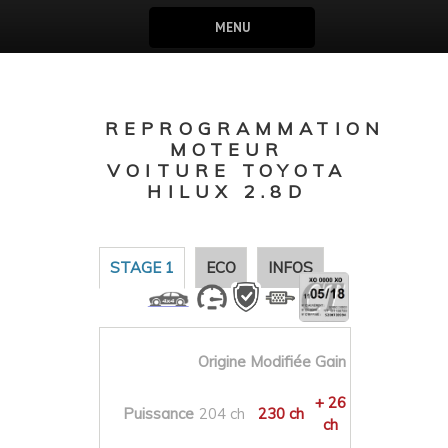
MENU
REPROGRAMMATION
MOTEUR
VOITURE TOYOTA
HILUX 2.8D
STAGE 1
ECO
INFOS
Origine
Modifiée
Gain
+ 26
Puissance
204 ch
230 ch
ch