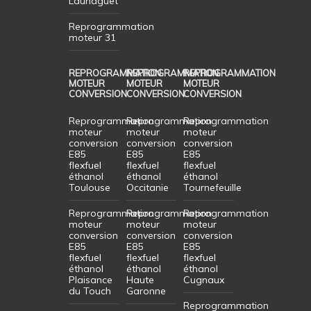
Launaguet
Reprogrammation
moteur 31
REPROGRAMMATION
REPROGRAMMATION
REPROGRAMMATION
MOTEUR
MOTEUR
MOTEUR
CONVERSION
CONVERSION
CONVERSION
Reprogrammation
Reprogrammation
Reprogrammation
moteur
moteur
moteur
conversion
conversion
conversion
E85
E85
E85
flexfuel
flexfuel
flexfuel
éthanol
éthanol
éthanol
Toulouse
Occitanie
Tournefeuille
Reprogrammation
Reprogrammation
Reprogrammation
moteur
moteur
moteur
conversion
conversion
conversion
E85
E85
E85
flexfuel
flexfuel
flexfuel
éthanol
éthanol
éthanol
Plaisance
Haute
Cugnaux
du Touch
Garonne
Reprogrammation