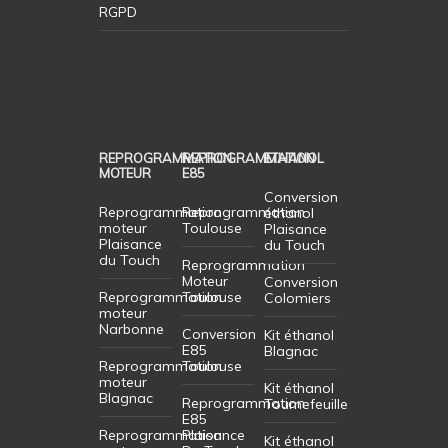
RGPD
REPROGRAMMATION
REPROGRAMMATION
ETHANOL
MOTEUR
E85
Conversion
Reprogrammation
Reprogrammation
éthanol
moteur
Toulouse
Plaisance
Plaisance
du Touch
du Touch
Reprogrammation
Moteur
Conversion
Reprogrammation
Toulouse
Colomiers
moteur
Narbonne
Conversion
Kit éthanol
E85
Blagnac
Reprogrammation
Toulouse
moteur
Kit éthanol
Blagnac
Reprogrammation
Tournefeuille
E85
Reprogrammation
Plaisance
Kit éthanol