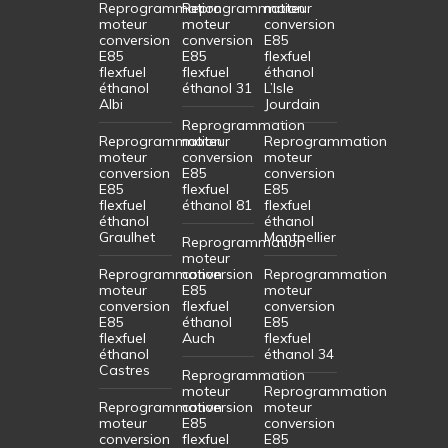
Reprogrammation
Reprogrammation
moteur
moteur
moteur
conversion
conversion
conversion
E85
E85
E85
flexfuel
flexfuel
flexfuel
éthanol
éthanol
éthanol 31
L’Isle
Albi
Jourdain
Reprogrammation
Reprogrammation
moteur
Reprogrammation
moteur
conversion
moteur
conversion
E85
conversion
E85
flexfuel
E85
flexfuel
éthanol 81
flexfuel
éthanol
éthanol
Graulhet
Montpellier
Reprogrammation
moteur
Reprogrammation
conversion
Reprogrammation
moteur
E85
moteur
conversion
flexfuel
conversion
E85
éthanol
E85
flexfuel
Auch
flexfuel
éthanol
éthanol 34
Castres
Reprogrammation
moteur
Reprogrammation
Reprogrammation
conversion
moteur
moteur
E85
conversion
conversion
flexfuel
E85