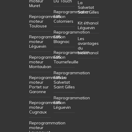
moteur
Du Touch
La
Muret
Salvetat
Reprogrammation
Saint Gilles
Reprogrammation
E85
moteur
Colomiers
Kit éthanol
Toulouse
Léguevin
Reprogrammation
Reprogrammation
E85
Les
moteur
Blagnac
avantages
Léguevin
du
Reprogrammation
bioéthanol
Reprogrammation
E85
moteur
Tournefeuille
Montauban
Reprogrammation
Reprogrammation
E85 La
moteur
Salvetat
Portet sur
Saint Gilles
Garonne
Reprogrammation
Reprogrammation
E85
moteur
Léguevin
Cugnaux
Reprogrammation
moteur