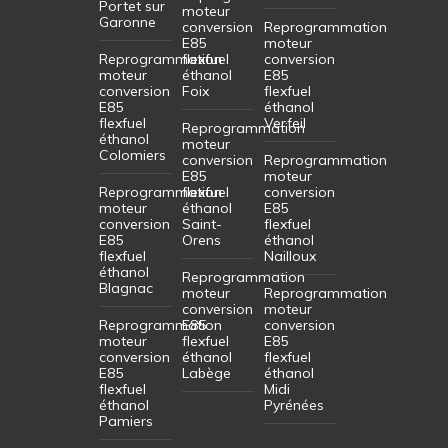
Portet sur
moteur
Garonne
conversion
Reprogrammation
E85
moteur
Reprogrammation
flexfuel
conversion
moteur
éthanol
E85
conversion
Foix
flexfuel
E85
éthanol
flexfuel
Verfeil
Reprogrammation
éthanol
moteur
Colomiers
conversion
Reprogrammation
E85
moteur
Reprogrammation
flexfuel
conversion
moteur
éthanol
E85
conversion
Saint-
flexfuel
E85
Orens
éthanol
flexfuel
Nailloux
éthanol
Reprogrammation
Blagnac
moteur
Reprogrammation
conversion
moteur
Reprogrammation
E85
conversion
moteur
flexfuel
E85
conversion
éthanol
flexfuel
E85
Labège
éthanol
flexfuel
Midi
éthanol
Pyrénées
Pamiers