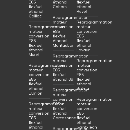
E85
éthanol
flexfuel
flexfuel
Cahors
éthanol
éthanol
Revel
Gaillac
Reprogrammation
moteur
Reprogrammation
Reprogrammation
conversion
moteur
moteur
E85
conversion
conversion
flexfuel
E85
E85
éthanol
flexfuel
flexfuel
Montauban
éthanol
éthanol
Lavaur
Muret
Reprogrammation
moteur
Reprogrammation
Reprogrammation
conversion
moteur
moteur
E85
conversion
conversion
flexfuel
E85
E85
éthanol 09
flexfuel
flexfuel
éthanol
éthanol
Balma
Reprogrammation
L’Union
moteur
conversion
Reprogrammation
Reprogrammation
E85
moteur
moteur
flexfuel
conversion
conversion
éthanol
E85
E85
Carcasonne
flexfuel
flexfuel
éthanol
éthanol
Saint-Jean
Reprogrammation