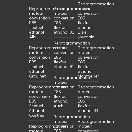
Reprogrammation
Reprogrammation
Reprogrammation
moteur
moteur
moteur
conversion
conversion
conversion
E85
E85
E85
flexfuel
flexfuel
flexfuel
éthanol
éthanol
éthanol 31
L’Isle
Albi
Jourdain
Reprogrammation
Reprogrammation
moteur
Reprogrammation
moteur
conversion
moteur
conversion
E85
conversion
E85
flexfuel
E85
flexfuel
éthanol 81
flexfuel
éthanol
éthanol
Graulhet
Montpellier
Reprogrammation
moteur
Reprogrammation
conversion
Reprogrammation
moteur
E85
moteur
conversion
flexfuel
conversion
E85
éthanol
E85
flexfuel
Auch
flexfuel
éthanol
éthanol 34
Castres
Reprogrammation
moteur
Reprogrammation
Reprogrammation
conversion
moteur
moteur
E85
conversion