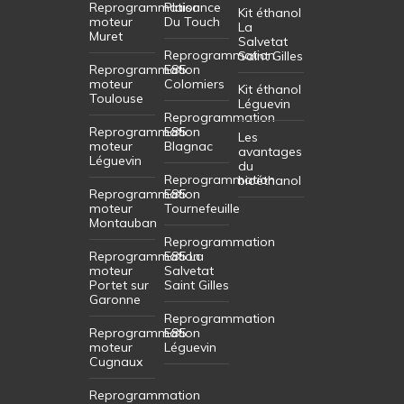
Reprogrammation
Plaisance
Kit éthanol
moteur
Du Touch
La
Muret
Salvetat
Reprogrammation
Saint Gilles
Reprogrammation
E85
moteur
Colomiers
Kit éthanol
Toulouse
Léguevin
Reprogrammation
Reprogrammation
E85
Les
moteur
Blagnac
avantages
Léguevin
du
Reprogrammation
bioéthanol
Reprogrammation
E85
moteur
Tournefeuille
Montauban
Reprogrammation
Reprogrammation
E85 La
moteur
Salvetat
Portet sur
Saint Gilles
Garonne
Reprogrammation
Reprogrammation
E85
moteur
Léguevin
Cugnaux
Reprogrammation