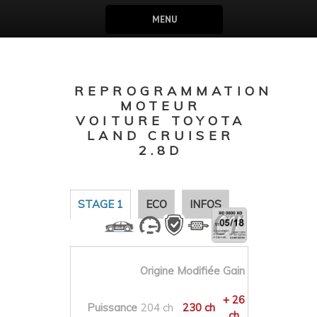
MENU
REPROGRAMMATION
MOTEUR
VOITURE TOYOTA
LAND CRUISER
2.8D
STAGE 1
ECO
INFOS
Origine
Modifiée
Gain
+ 26
Puissance
204 ch
230 ch
ch