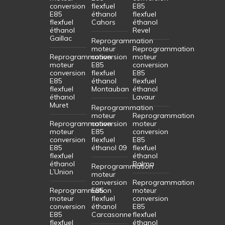
conversion
flexfuel
E85
E85
éthanol
flexfuel
flexfuel
Cahors
éthanol
éthanol
Revel
Gaillac
Reprogrammation
moteur
Reprogrammation
Reprogrammation
conversion
moteur
moteur
E85
conversion
conversion
flexfuel
E85
E85
éthanol
flexfuel
flexfuel
Montauban
éthanol
éthanol
Lavaur
Muret
Reprogrammation
moteur
Reprogrammation
Reprogrammation
conversion
moteur
moteur
E85
conversion
conversion
flexfuel
E85
E85
éthanol 09
flexfuel
flexfuel
éthanol
éthanol
Balma
Reprogrammation
L’Union
moteur
conversion
Reprogrammation
Reprogrammation
E85
moteur
moteur
flexfuel
conversion
conversion
éthanol
E85
E85
Carcasonne
flexfuel
flexfuel
éthanol