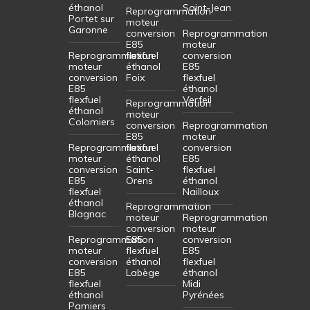
éthanol
Saint-Jean
Reprogrammation
Portet sur
moteur
Garonne
conversion
Reprogrammation
E85
moteur
Reprogrammation
flexfuel
conversion
moteur
éthanol
E85
conversion
Foix
flexfuel
E85
éthanol
flexfuel
Verfeil
Reprogrammation
éthanol
moteur
Colomiers
conversion
Reprogrammation
E85
moteur
Reprogrammation
flexfuel
conversion
moteur
éthanol
E85
conversion
Saint-
flexfuel
E85
Orens
éthanol
flexfuel
Nailloux
éthanol
Reprogrammation
Blagnac
moteur
Reprogrammation
conversion
moteur
Reprogrammation
E85
conversion
moteur
flexfuel
E85
conversion
éthanol
flexfuel
E85
Labège
éthanol
flexfuel
Midi
éthanol
Pyrénées
Pamiers