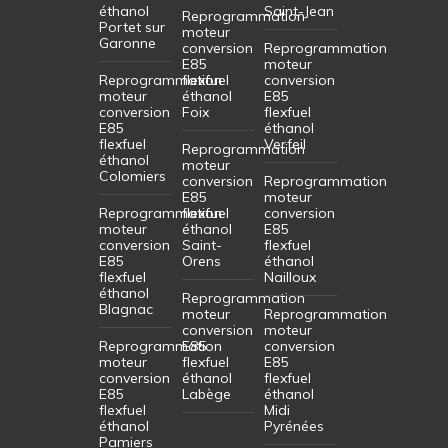
éthanol
Saint-Jean
Reprogrammation
Portet sur
moteur
Garonne
conversion
Reprogrammation
E85
moteur
Reprogrammation
flexfuel
conversion
moteur
éthanol
E85
conversion
Foix
flexfuel
E85
éthanol
flexfuel
Verfeil
Reprogrammation
éthanol
moteur
Colomiers
conversion
Reprogrammation
E85
moteur
Reprogrammation
flexfuel
conversion
moteur
éthanol
E85
conversion
Saint-
flexfuel
E85
Orens
éthanol
flexfuel
Nailloux
éthanol
Reprogrammation
Blagnac
moteur
Reprogrammation
conversion
moteur
Reprogrammation
E85
conversion
moteur
flexfuel
E85
conversion
éthanol
flexfuel
E85
Labège
éthanol
flexfuel
Midi
éthanol
Pyrénées
Pamiers