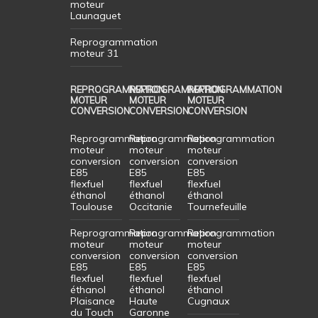
moteur
Launaguet
Reprogrammation
moteur 31
REPROGRAMMATION
REPROGRAMMATION
REPROGRAMMATION
MOTEUR
MOTEUR
MOTEUR
CONVERSION
CONVERSION
CONVERSION
Reprogrammation
Reprogrammation
Reprogrammation
moteur
moteur
moteur
conversion
conversion
conversion
E85
E85
E85
flexfuel
flexfuel
flexfuel
éthanol
éthanol
éthanol
Toulouse
Occitanie
Tournefeuille
Reprogrammation
Reprogrammation
Reprogrammation
moteur
moteur
moteur
conversion
conversion
conversion
E85
E85
E85
flexfuel
flexfuel
flexfuel
éthanol
éthanol
éthanol
Plaisance
Haute
Cugnaux
du Touch
Garonne