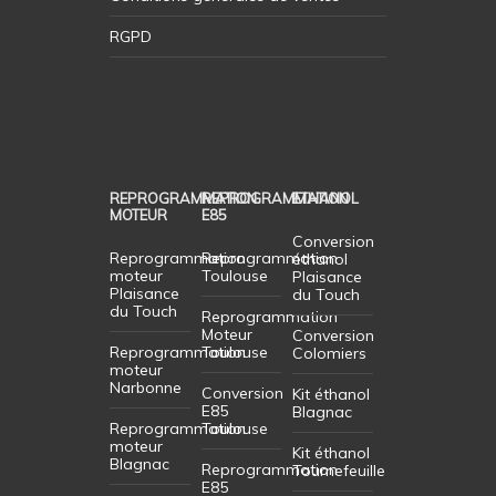
RGPD
REPROGRAMMATION
REPROGRAMMATION
ETHANOL
MOTEUR
E85
Conversion
Reprogrammation
Reprogrammation
éthanol
moteur
Toulouse
Plaisance
Plaisance
du Touch
du Touch
Reprogrammation
Moteur
Conversion
Reprogrammation
Toulouse
Colomiers
moteur
Narbonne
Conversion
Kit éthanol
E85
Blagnac
Reprogrammation
Toulouse
moteur
Kit éthanol
Blagnac
Reprogrammation
Tournefeuille
E85