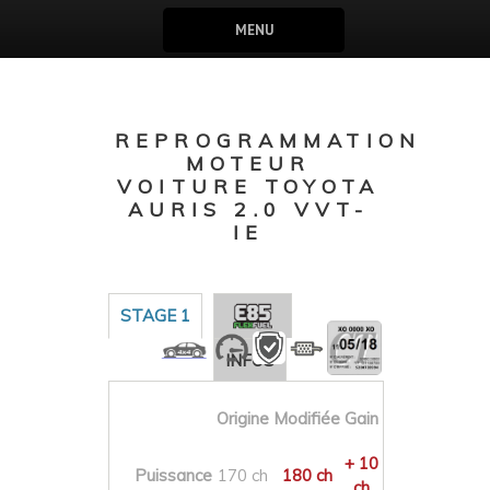
MENU
REPROGRAMMATION
MOTEUR
VOITURE TOYOTA
AURIS 2.0 VVT-
IE
STAGE 1
INFOS
Origine
Modifiée
Gain
+ 10
Puissance
170 ch
180 ch
ch