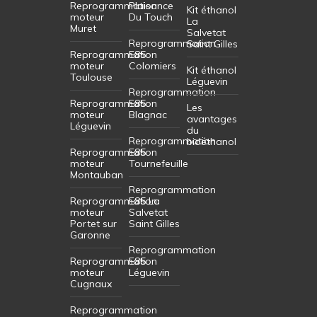
Reprogrammation
Plaisance
Kit éthanol
moteur
Du Touch
La
Muret
Salvetat
Reprogrammation
Saint Gilles
Reprogrammation
E85
moteur
Colomiers
Kit éthanol
Toulouse
Léguevin
Reprogrammation
Reprogrammation
E85
Les
moteur
Blagnac
avantages
Léguevin
du
Reprogrammation
bioéthanol
Reprogrammation
E85
moteur
Tournefeuille
Montauban
Reprogrammation
Reprogrammation
E85 La
moteur
Salvetat
Portet sur
Saint Gilles
Garonne
Reprogrammation
Reprogrammation
E85
moteur
Léguevin
Cugnaux
Reprogrammation