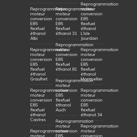
Reprogrammation
Reprogrammation
Reprogrammation
moteur
moteur
moteur
conversion
conversion
conversion
E85
E85
E85
flexfuel
flexfuel
flexfuel
éthanol
éthanol
éthanol 31
L’Isle
Albi
Jourdain
Reprogrammation
Reprogrammation
moteur
Reprogrammation
moteur
conversion
moteur
conversion
E85
conversion
E85
flexfuel
E85
flexfuel
éthanol 81
flexfuel
éthanol
éthanol
Graulhet
Montpellier
Reprogrammation
moteur
Reprogrammation
conversion
Reprogrammation
moteur
E85
moteur
conversion
flexfuel
conversion
E85
éthanol
E85
flexfuel
Auch
flexfuel
éthanol
éthanol 34
Castres
Reprogrammation
moteur
Reprogrammation
Reprogrammation
conversion
moteur
moteur
E85
conversion