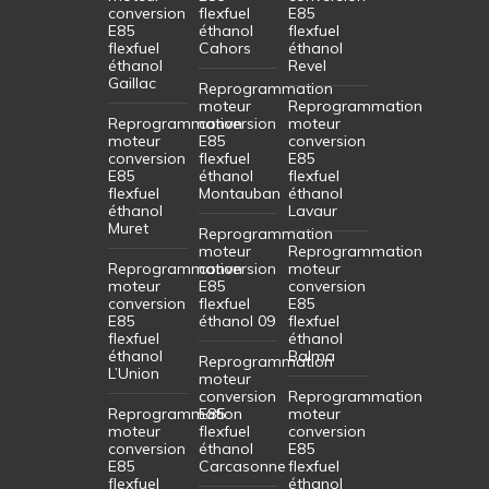
conversion
flexfuel
E85
E85
éthanol
flexfuel
flexfuel
Cahors
éthanol
éthanol
Revel
Gaillac
Reprogrammation
moteur
Reprogrammation
Reprogrammation
conversion
moteur
moteur
E85
conversion
conversion
flexfuel
E85
E85
éthanol
flexfuel
flexfuel
Montauban
éthanol
éthanol
Lavaur
Muret
Reprogrammation
moteur
Reprogrammation
Reprogrammation
conversion
moteur
moteur
E85
conversion
conversion
flexfuel
E85
E85
éthanol 09
flexfuel
flexfuel
éthanol
éthanol
Balma
Reprogrammation
L’Union
moteur
conversion
Reprogrammation
Reprogrammation
E85
moteur
moteur
flexfuel
conversion
conversion
éthanol
E85
E85
Carcasonne
flexfuel
flexfuel
éthanol