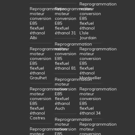
Reprogrammation
Reprogrammation
Reprogrammation
moteur
moteur
moteur
conversion
conversion
conversion
E85
E85
E85
flexfuel
flexfuel
flexfuel
éthanol
éthanol
éthanol 31
L’Isle
Albi
Jourdain
Reprogrammation
Reprogrammation
moteur
Reprogrammation
moteur
conversion
moteur
conversion
E85
conversion
E85
flexfuel
E85
flexfuel
éthanol 81
flexfuel
éthanol
éthanol
Graulhet
Montpellier
Reprogrammation
moteur
Reprogrammation
conversion
Reprogrammation
moteur
E85
moteur
conversion
flexfuel
conversion
E85
éthanol
E85
flexfuel
Auch
flexfuel
éthanol
éthanol 34
Castres
Reprogrammation
moteur
Reprogrammation
Reprogrammation
conversion
moteur
moteur
E85
conversion