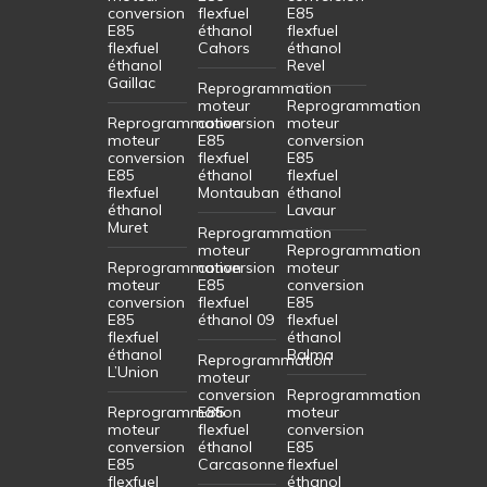
conversion
flexfuel
E85
E85
éthanol
flexfuel
flexfuel
Cahors
éthanol
éthanol
Revel
Gaillac
Reprogrammation
moteur
Reprogrammation
Reprogrammation
conversion
moteur
moteur
E85
conversion
conversion
flexfuel
E85
E85
éthanol
flexfuel
flexfuel
Montauban
éthanol
éthanol
Lavaur
Muret
Reprogrammation
moteur
Reprogrammation
Reprogrammation
conversion
moteur
moteur
E85
conversion
conversion
flexfuel
E85
E85
éthanol 09
flexfuel
flexfuel
éthanol
éthanol
Balma
Reprogrammation
L’Union
moteur
conversion
Reprogrammation
Reprogrammation
E85
moteur
moteur
flexfuel
conversion
conversion
éthanol
E85
E85
Carcasonne
flexfuel
flexfuel
éthanol