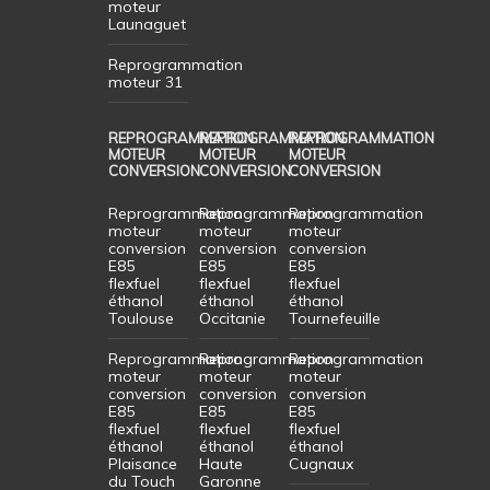
moteur
Launaguet
Reprogrammation
moteur 31
REPROGRAMMATION
REPROGRAMMATION
REPROGRAMMATION
MOTEUR
MOTEUR
MOTEUR
CONVERSION
CONVERSION
CONVERSION
Reprogrammation
Reprogrammation
Reprogrammation
moteur
moteur
moteur
conversion
conversion
conversion
E85
E85
E85
flexfuel
flexfuel
flexfuel
éthanol
éthanol
éthanol
Toulouse
Occitanie
Tournefeuille
Reprogrammation
Reprogrammation
Reprogrammation
moteur
moteur
moteur
conversion
conversion
conversion
E85
E85
E85
flexfuel
flexfuel
flexfuel
éthanol
éthanol
éthanol
Plaisance
Haute
Cugnaux
du Touch
Garonne