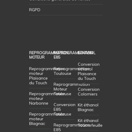
RGPD
REPROGRAMMATION
REPROGRAMMATION
ETHANOL
MOTEUR
E85
Conversion
Reprogrammation
Reprogrammation
éthanol
moteur
Toulouse
Plaisance
Plaisance
du Touch
du Touch
Reprogrammation
Moteur
Conversion
Reprogrammation
Toulouse
Colomiers
moteur
Narbonne
Conversion
Kit éthanol
E85
Blagnac
Reprogrammation
Toulouse
moteur
Kit éthanol
Blagnac
Reprogrammation
Tournefeuille
E85