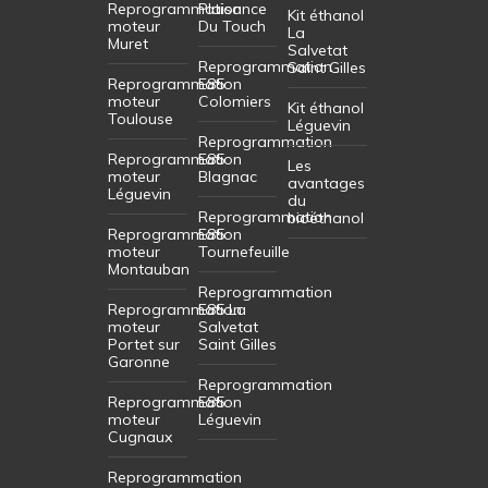
Reprogrammation
Plaisance
Kit éthanol
moteur
Du Touch
La
Muret
Salvetat
Reprogrammation
Saint Gilles
Reprogrammation
E85
moteur
Colomiers
Kit éthanol
Toulouse
Léguevin
Reprogrammation
Reprogrammation
E85
Les
moteur
Blagnac
avantages
Léguevin
du
Reprogrammation
bioéthanol
Reprogrammation
E85
moteur
Tournefeuille
Montauban
Reprogrammation
Reprogrammation
E85 La
moteur
Salvetat
Portet sur
Saint Gilles
Garonne
Reprogrammation
Reprogrammation
E85
moteur
Léguevin
Cugnaux
Reprogrammation