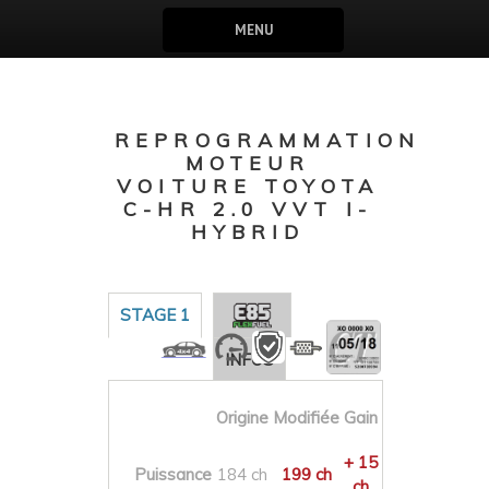
MENU
REPROGRAMMATION
MOTEUR
VOITURE TOYOTA
C-HR 2.0 VVT I-
HYBRID
STAGE 1
INFOS
Origine
Modifiée
Gain
+ 15
Puissance
184 ch
199 ch
ch