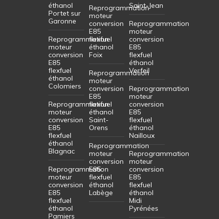
éthanol
Saint-Jean
Reprogrammation
Portet sur
moteur
Garonne
conversion
Reprogrammation
E85
moteur
Reprogrammation
flexfuel
conversion
moteur
éthanol
E85
conversion
Foix
flexfuel
E85
éthanol
flexfuel
Verfeil
Reprogrammation
éthanol
moteur
Colomiers
conversion
Reprogrammation
E85
moteur
Reprogrammation
flexfuel
conversion
moteur
éthanol
E85
conversion
Saint-
flexfuel
E85
Orens
éthanol
flexfuel
Nailloux
éthanol
Reprogrammation
Blagnac
moteur
Reprogrammation
conversion
moteur
Reprogrammation
E85
conversion
moteur
flexfuel
E85
conversion
éthanol
flexfuel
E85
Labège
éthanol
flexfuel
Midi
éthanol
Pyrénées
Pamiers