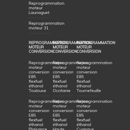
Reprogrammation
moteur
Launaguet
Reprogrammation
moteur 31
REPROGRAMMATION
REPROGRAMMATION
REPROGRAMMATION
MOTEUR
MOTEUR
MOTEUR
CONVERSION
CONVERSION
CONVERSION
Reprogrammation
Reprogrammation
Reprogrammation
moteur
moteur
moteur
conversion
conversion
conversion
E85
E85
E85
flexfuel
flexfuel
flexfuel
éthanol
éthanol
éthanol
Toulouse
Occitanie
Tournefeuille
Reprogrammation
Reprogrammation
Reprogrammation
moteur
moteur
moteur
conversion
conversion
conversion
E85
E85
E85
flexfuel
flexfuel
flexfuel
éthanol
éthanol
éthanol
Plaisance
Haute
Cugnaux