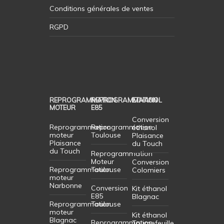
Conditions générales de ventes
RGPD
REPROGRAMMATION
REPROGRAMMATION
ETHANOL
MOTEUR
E85
Conversion
Reprogrammation
Reprogrammation
éthanol
moteur
Toulouse
Plaisance
Plaisance
du Touch
du Touch
Reprogrammation
Moteur
Conversion
Reprogrammation
Toulouse
Colomiers
moteur
Narbonne
Conversion
Kit éthanol
E85
Blagnac
Reprogrammation
Toulouse
moteur
Kit éthanol
Blagnac
Reprogrammation
Tournefeuille