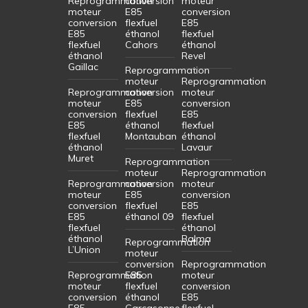
Reprogrammation
conversion
moteur
moteur
E85
conversion
conversion
flexfuel
E85
E85
éthanol
flexfuel
flexfuel
Cahors
éthanol
éthanol
Revel
Gaillac
Reprogrammation
moteur
Reprogrammation
Reprogrammation
conversion
moteur
moteur
E85
conversion
conversion
flexfuel
E85
E85
éthanol
flexfuel
flexfuel
Montauban
éthanol
éthanol
Lavaur
Muret
Reprogrammation
moteur
Reprogrammation
Reprogrammation
conversion
moteur
moteur
E85
conversion
conversion
flexfuel
E85
E85
éthanol 09
flexfuel
flexfuel
éthanol
éthanol
Balma
Reprogrammation
L’Union
moteur
conversion
Reprogrammation
Reprogrammation
E85
moteur
moteur
flexfuel
conversion
conversion
éthanol
E85
E85
Carcasonne
flexfuel