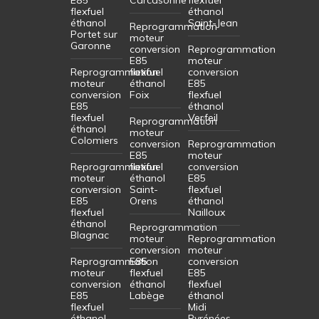
flexfuel
éthanol
éthanol
Saint-Jean
Reprogrammation
Portet sur
moteur
Garonne
conversion
Reprogrammation
E85
moteur
Reprogrammation
flexfuel
conversion
moteur
éthanol
E85
conversion
Foix
flexfuel
E85
éthanol
flexfuel
Verfeil
Reprogrammation
éthanol
moteur
Colomiers
conversion
Reprogrammation
E85
moteur
Reprogrammation
flexfuel
conversion
moteur
éthanol
E85
conversion
Saint-
flexfuel
E85
Orens
éthanol
flexfuel
Nailloux
éthanol
Reprogrammation
Blagnac
moteur
Reprogrammation
conversion
moteur
Reprogrammation
E85
conversion
moteur
flexfuel
E85
conversion
éthanol
flexfuel
E85
Labège
éthanol
flexfuel
Midi
éthanol
Pyrénées