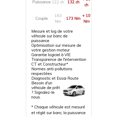
Puissance
122 ch
132 ch
ch
163
+ 10
Couple
173 Nm
Nm
Nm
Mesure et log de votre
véhicule sur banc de
puissance
Optimisation sur mesure de
votre gestion moteur
Garantie logiciel à VIE
Transparence de l'intervention
CT et Constructeur*
Normes anti-pollutions
respectées
Diagnostic et Essai Route
Besoin d'un
véhicule de prêt
? Signalez-le
nous.
* Chaque véhicule est mesuré
et réglé sur banc, la puissance