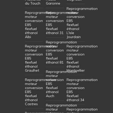
du Touch
Garonne
Reprogrammation
Reprogrammation
Reprogrammation
moteur
moteur
moteur
conversion
conversion
conversion
E85
E85
E85
flexfuel
flexfuel
flexfuel
éthanol
éthanol
éthanol 31
L’Isle
Albi
Jourdain
Reprogrammation
Reprogrammation
moteur
Reprogrammation
moteur
conversion
moteur
conversion
E85
conversion
E85
flexfuel
E85
flexfuel
éthanol 81
flexfuel
éthanol
éthanol
Graulhet
Montpellier
Reprogrammation
moteur
Reprogrammation
conversion
Reprogrammation
moteur
E85
moteur
conversion
flexfuel
conversion
E85
éthanol
E85
flexfuel
Auch
flexfuel
éthanol
éthanol 34
Castres
Reprogrammation
moteur
Reprogrammation