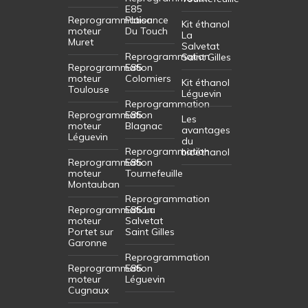
E85
Reprogrammation
Plaisance
Kit éthanol
moteur
Du Touch
La
Muret
Salvetat
Reprogrammation
Saint Gilles
Reprogrammation
E85
moteur
Colomiers
Kit éthanol
Toulouse
Léguevin
Reprogrammation
Reprogrammation
E85
Les
moteur
Blagnac
avantages
Léguevin
du
Reprogrammation
bioéthanol
Reprogrammation
E85
moteur
Tournefeuille
Montauban
Reprogrammation
Reprogrammation
E85 La
moteur
Salvetat
Portet sur
Saint Gilles
Garonne
Reprogrammation
Reprogrammation
E85
moteur
Léguevin
Cugnaux