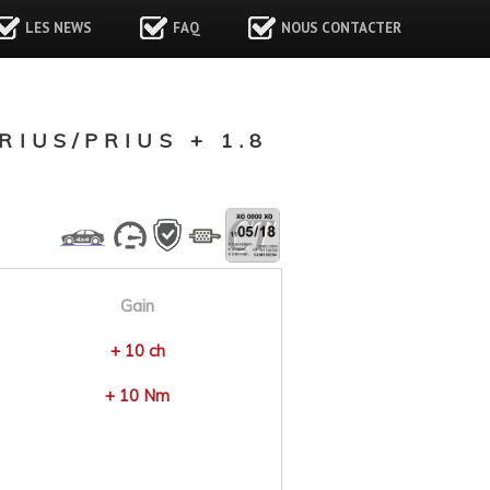
LES NEWS
FAQ
NOUS CONTACTER
IUS/PRIUS + 1.8
Gain
+ 10 ch
+ 10 Nm