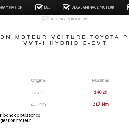
GRAMMATION
E85
DÉCALAMINAGE MOTEUR
DEVENIR REVENDEUR
N MOTEUR VOITURE TOYOTA PR
VVT-I HYBRID E-CVT
Origine
Modifiée
136 ch
146 ch
207 Nm
217 Nm
ur banc de puissance
 gestion moteur