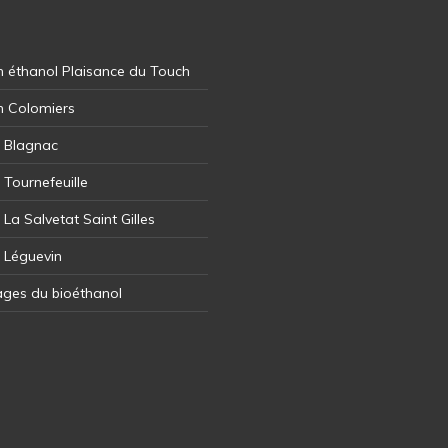
 éthanol Plaisance du Touch
n Colomiers
l Blagnac
 Tournefeuille
 La Salvetat Saint Gilles
l Léguevin
ages du bioéthanol