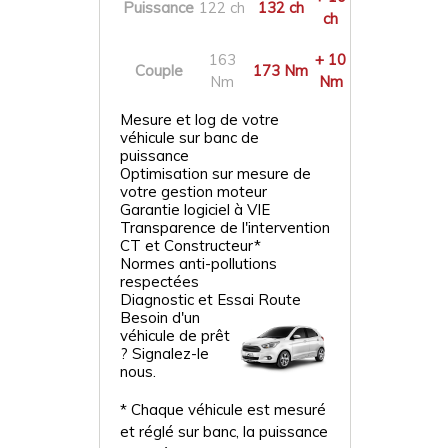
Puissance
122 ch
132 ch
ch
163
+ 10
Couple
173 Nm
Nm
Nm
Mesure et log de votre
véhicule sur banc de
puissance
Optimisation sur mesure de
votre gestion moteur
Garantie logiciel à VIE
Transparence de l'intervention
CT et Constructeur*
Normes anti-pollutions
respectées
Diagnostic et Essai Route
Besoin d'un
véhicule de prêt
? Signalez-le
nous.
* Chaque véhicule est mesuré
et réglé sur banc, la puissance