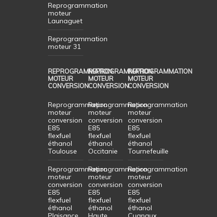
Reprogrammation
moteur
Launaguet
Reprogrammation
moteur 31
REPROGRAMMATION
REPROGRAMMATION
REPROGRAMMATION
MOTEUR
MOTEUR
MOTEUR
CONVERSION
CONVERSION
CONVERSION
Reprogrammation
Reprogrammation
Reprogrammation
moteur
moteur
moteur
conversion
conversion
conversion
E85
E85
E85
flexfuel
flexfuel
flexfuel
éthanol
éthanol
éthanol
Toulouse
Occitanie
Tournefeuille
Reprogrammation
Reprogrammation
Reprogrammation
moteur
moteur
moteur
conversion
conversion
conversion
E85
E85
E85
flexfuel
flexfuel
flexfuel
éthanol
éthanol
éthanol
Plaisance
Haute
Cugnaux