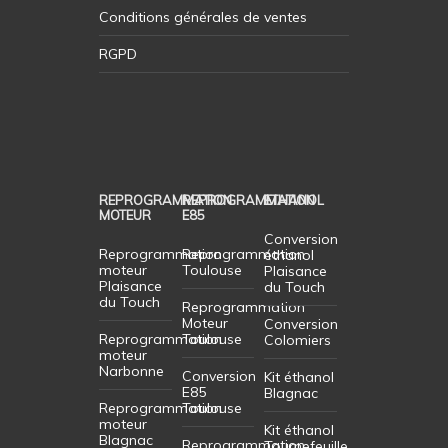
Conditions générales de ventes
RGPD
REPROGRAMMATION
REPROGRAMMATION
ETHANOL
MOTEUR
E85
Conversion
Reprogrammation
Reprogrammation
éthanol
moteur
Toulouse
Plaisance
Plaisance
du Touch
du Touch
Reprogrammation
Moteur
Conversion
Reprogrammation
Toulouse
Colomiers
moteur
Narbonne
Conversion
Kit éthanol
E85
Blagnac
Reprogrammation
Toulouse
moteur
Kit éthanol
Blagnac
Reprogrammation
Tournefeuille