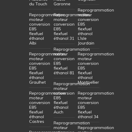
du Touch
Garonne
Reprogrammation
Reprogrammation
Reprogrammation
moteur
moteur
moteur
conversion
conversion
conversion
E85
E85
E85
flexfuel
flexfuel
flexfuel
éthanol
éthanol
éthanol 31
L’Isle
Albi
Jourdain
Reprogrammation
Reprogrammation
moteur
Reprogrammation
moteur
conversion
moteur
conversion
E85
conversion
E85
flexfuel
E85
flexfuel
éthanol 81
flexfuel
éthanol
éthanol
Graulhet
Montpellier
Reprogrammation
moteur
Reprogrammation
conversion
Reprogrammation
moteur
E85
moteur
conversion
flexfuel
conversion
E85
éthanol
E85
flexfuel
Auch
flexfuel
éthanol
éthanol 34
Castres
Reprogrammation
moteur
Reprogrammation