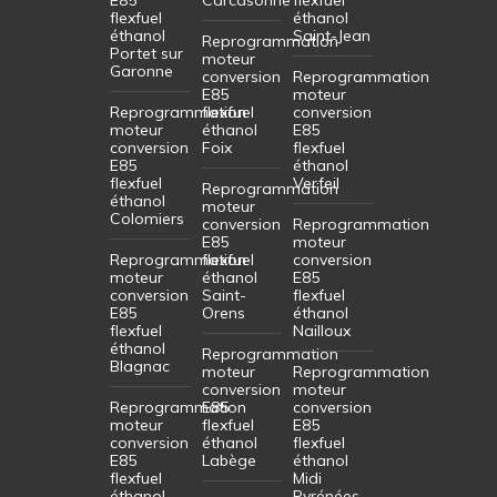
flexfuel
éthanol
éthanol
Saint-Jean
Reprogrammation
Portet sur
moteur
Garonne
conversion
Reprogrammation
E85
moteur
Reprogrammation
flexfuel
conversion
moteur
éthanol
E85
conversion
Foix
flexfuel
E85
éthanol
flexfuel
Verfeil
Reprogrammation
éthanol
moteur
Colomiers
conversion
Reprogrammation
E85
moteur
Reprogrammation
flexfuel
conversion
moteur
éthanol
E85
conversion
Saint-
flexfuel
E85
Orens
éthanol
flexfuel
Nailloux
éthanol
Reprogrammation
Blagnac
moteur
Reprogrammation
conversion
moteur
Reprogrammation
E85
conversion
moteur
flexfuel
E85
conversion
éthanol
flexfuel
E85
Labège
éthanol
flexfuel
Midi
éthanol
Pyrénées