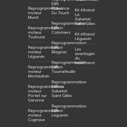
E85
Reprogrammation
Plaisance
Kit éthanol
moteur
Du Touch
La
Muret
Salvetat
Reprogrammation
Saint Gilles
Reprogrammation
E85
moteur
Colomiers
Kit éthanol
Toulouse
Léguevin
Reprogrammation
Reprogrammation
E85
Les
moteur
Blagnac
avantages
Léguevin
du
Reprogrammation
bioéthanol
Reprogrammation
E85
moteur
Tournefeuille
Montauban
Reprogrammation
Reprogrammation
E85 La
moteur
Salvetat
Portet sur
Saint Gilles
Garonne
Reprogrammation
Reprogrammation
E85
moteur
Léguevin
Cugnaux