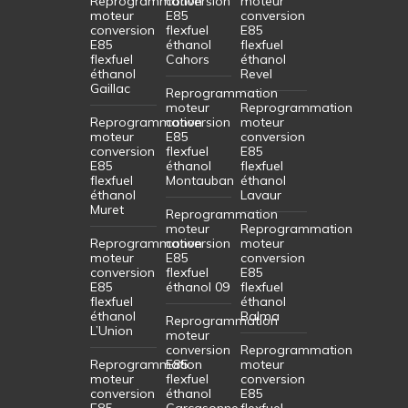
Reprogrammation
conversion
moteur
moteur
E85
conversion
conversion
flexfuel
E85
E85
éthanol
flexfuel
flexfuel
Cahors
éthanol
éthanol
Revel
Gaillac
Reprogrammation
moteur
Reprogrammation
Reprogrammation
conversion
moteur
moteur
E85
conversion
conversion
flexfuel
E85
E85
éthanol
flexfuel
flexfuel
Montauban
éthanol
éthanol
Lavaur
Muret
Reprogrammation
moteur
Reprogrammation
Reprogrammation
conversion
moteur
moteur
E85
conversion
conversion
flexfuel
E85
E85
éthanol 09
flexfuel
flexfuel
éthanol
éthanol
Balma
Reprogrammation
L’Union
moteur
conversion
Reprogrammation
Reprogrammation
E85
moteur
moteur
flexfuel
conversion
conversion
éthanol
E85
E85
Carcasonne
flexfuel