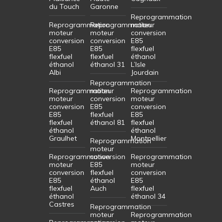
du Touch
Garonne
Reprogrammation
Reprogrammation
Reprogrammation
moteur
moteur
moteur
conversion
conversion
conversion
E85
E85
E85
flexfuel
flexfuel
flexfuel
éthanol
éthanol
éthanol 31
L’Isle
Albi
Jourdain
Reprogrammation
Reprogrammation
moteur
Reprogrammation
moteur
conversion
moteur
conversion
E85
conversion
E85
flexfuel
E85
flexfuel
éthanol 81
flexfuel
éthanol
éthanol
Graulhet
Montpellier
Reprogrammation
moteur
Reprogrammation
conversion
Reprogrammation
moteur
E85
moteur
conversion
flexfuel
conversion
E85
éthanol
E85
flexfuel
Auch
flexfuel
éthanol
éthanol 34
Castres
Reprogrammation
moteur
Reprogrammation