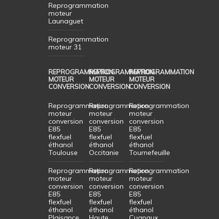
Reprogrammation
moteur
Launaguet
Reprogrammation
moteur 31
REPROGRAMMATION
REPROGRAMMATION
REPROGRAMMATION
MOTEUR
MOTEUR
MOTEUR
CONVERSION
CONVERSION
CONVERSION
Reprogrammation
Reprogrammation
Reprogrammation
moteur
moteur
moteur
conversion
conversion
conversion
E85
E85
E85
flexfuel
flexfuel
flexfuel
éthanol
éthanol
éthanol
Toulouse
Occitanie
Tournefeuille
Reprogrammation
Reprogrammation
Reprogrammation
moteur
moteur
moteur
conversion
conversion
conversion
E85
E85
E85
flexfuel
flexfuel
flexfuel
éthanol
éthanol
éthanol
Plaisance
Haute
Cugnaux