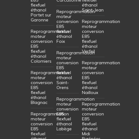
flexfuel
éthanol
éthanol
Saint-Jean
Reprogrammation
Portet sur
moteur
Garonne
conversion
Reprogrammation
E85
moteur
Reprogrammation
flexfuel
conversion
moteur
éthanol
E85
conversion
Foix
flexfuel
E85
éthanol
flexfuel
Verfeil
Reprogrammation
éthanol
moteur
Colomiers
conversion
Reprogrammation
E85
moteur
Reprogrammation
flexfuel
conversion
moteur
éthanol
E85
conversion
Saint-
flexfuel
E85
Orens
éthanol
flexfuel
Nailloux
éthanol
Reprogrammation
Blagnac
moteur
Reprogrammation
conversion
moteur
Reprogrammation
E85
conversion
moteur
flexfuel
E85
conversion
éthanol
flexfuel
E85
Labège
éthanol
flexfuel
Midi
éthanol
Pyrénées