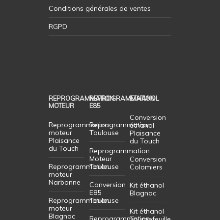
Conditions générales de ventes
RGPD
REPROGRAMMATION
REPROGRAMMATION
ETHANOL
MOTEUR
E85
Conversion
Reprogrammation
Reprogrammation
éthanol
moteur
Toulouse
Plaisance
Plaisance
du Touch
du Touch
Reprogrammation
Moteur
Conversion
Reprogrammation
Toulouse
Colomiers
moteur
Narbonne
Conversion
Kit éthanol
E85
Blagnac
Reprogrammation
Toulouse
moteur
Kit éthanol
Blagnac
Reprogrammation
Tournefeuille