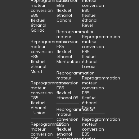
Reprogrammation
conversion
moteur
moteur
E85
conversion
conversion
flexfuel
E85
E85
éthanol
flexfuel
flexfuel
Cahors
éthanol
éthanol
Revel
Gaillac
Reprogrammation
moteur
Reprogrammation
Reprogrammation
conversion
moteur
moteur
E85
conversion
conversion
flexfuel
E85
E85
éthanol
flexfuel
flexfuel
Montauban
éthanol
éthanol
Lavaur
Muret
Reprogrammation
moteur
Reprogrammation
Reprogrammation
conversion
moteur
moteur
E85
conversion
conversion
flexfuel
E85
E85
éthanol 09
flexfuel
flexfuel
éthanol
éthanol
Balma
Reprogrammation
L’Union
moteur
conversion
Reprogrammation
Reprogrammation
E85
moteur
moteur
flexfuel
conversion
conversion
éthanol
E85
E85
Carcasonne
flexfuel