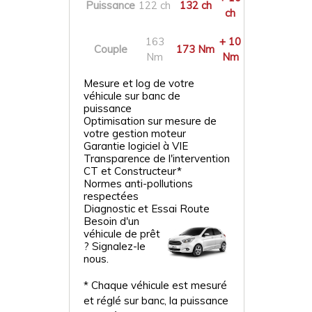
Puissance
122 ch
132 ch
ch
163
+ 10
Couple
173 Nm
Nm
Nm
Mesure et log de votre
véhicule sur banc de
puissance
Optimisation sur mesure de
votre gestion moteur
Garantie logiciel à VIE
Transparence de l'intervention
CT et Constructeur*
Normes anti-pollutions
respectées
Diagnostic et Essai Route
Besoin d'un
véhicule de prêt
? Signalez-le
nous.
* Chaque véhicule est mesuré
et réglé sur banc, la puissance