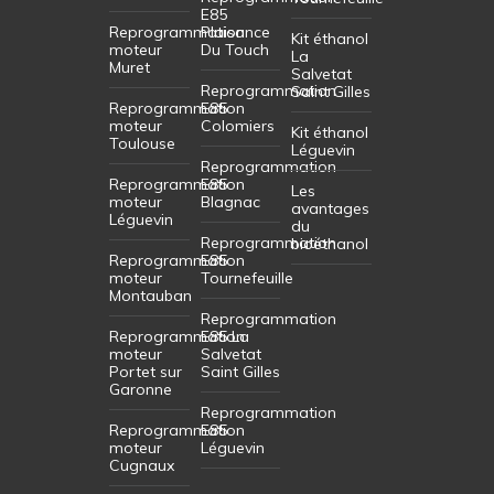
E85
Reprogrammation
Plaisance
Kit éthanol
moteur
Du Touch
La
Muret
Salvetat
Reprogrammation
Saint Gilles
Reprogrammation
E85
moteur
Colomiers
Kit éthanol
Toulouse
Léguevin
Reprogrammation
Reprogrammation
E85
Les
moteur
Blagnac
avantages
Léguevin
du
Reprogrammation
bioéthanol
Reprogrammation
E85
moteur
Tournefeuille
Montauban
Reprogrammation
Reprogrammation
E85 La
moteur
Salvetat
Portet sur
Saint Gilles
Garonne
Reprogrammation
Reprogrammation
E85
moteur
Léguevin
Cugnaux