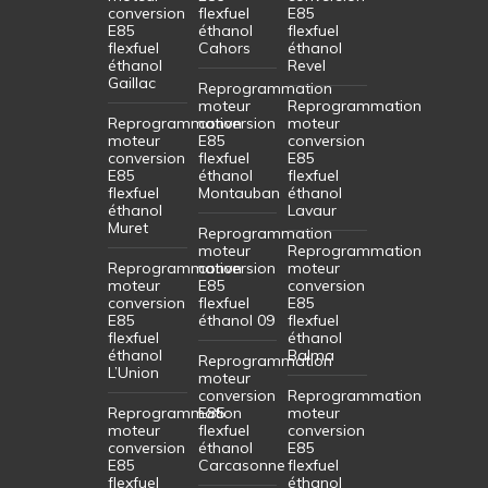
conversion
flexfuel
E85
E85
éthanol
flexfuel
flexfuel
Cahors
éthanol
éthanol
Revel
Gaillac
Reprogrammation
moteur
Reprogrammation
Reprogrammation
conversion
moteur
moteur
E85
conversion
conversion
flexfuel
E85
E85
éthanol
flexfuel
flexfuel
Montauban
éthanol
éthanol
Lavaur
Muret
Reprogrammation
moteur
Reprogrammation
Reprogrammation
conversion
moteur
moteur
E85
conversion
conversion
flexfuel
E85
E85
éthanol 09
flexfuel
flexfuel
éthanol
éthanol
Balma
Reprogrammation
L’Union
moteur
conversion
Reprogrammation
Reprogrammation
E85
moteur
moteur
flexfuel
conversion
conversion
éthanol
E85
E85
Carcasonne
flexfuel
flexfuel
éthanol