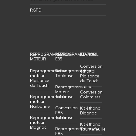
RGPD
REPROGRAMMATION
REPROGRAMMATION
ETHANOL
MOTEUR
E85
Conversion
Reprogrammation
Reprogrammation
éthanol
moteur
Toulouse
Plaisance
Plaisance
du Touch
du Touch
Reprogrammation
Moteur
Conversion
Reprogrammation
Toulouse
Colomiers
moteur
Narbonne
Conversion
Kit éthanol
E85
Blagnac
Reprogrammation
Toulouse
moteur
Kit éthanol
Blagnac
Reprogrammation
Tournefeuille
E85