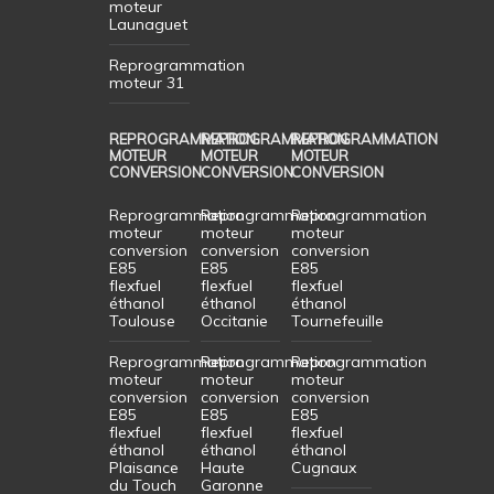
moteur
Launaguet
Reprogrammation
moteur 31
REPROGRAMMATION
REPROGRAMMATION
REPROGRAMMATION
MOTEUR
MOTEUR
MOTEUR
CONVERSION
CONVERSION
CONVERSION
Reprogrammation
Reprogrammation
Reprogrammation
moteur
moteur
moteur
conversion
conversion
conversion
E85
E85
E85
flexfuel
flexfuel
flexfuel
éthanol
éthanol
éthanol
Toulouse
Occitanie
Tournefeuille
Reprogrammation
Reprogrammation
Reprogrammation
moteur
moteur
moteur
conversion
conversion
conversion
E85
E85
E85
flexfuel
flexfuel
flexfuel
éthanol
éthanol
éthanol
Plaisance
Haute
Cugnaux
du Touch
Garonne