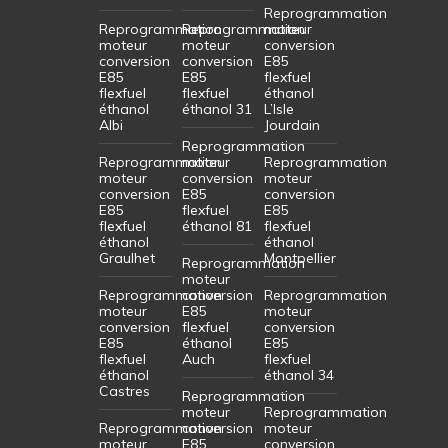
Reprogrammation
Reprogrammation
Reprogrammation
moteur
moteur
moteur
conversion
conversion
conversion
E85
E85
E85
flexfuel
flexfuel
flexfuel
éthanol
éthanol
éthanol 31
L’Isle
Albi
Jourdain
Reprogrammation
Reprogrammation
moteur
Reprogrammation
moteur
conversion
moteur
conversion
E85
conversion
E85
flexfuel
E85
flexfuel
éthanol 81
flexfuel
éthanol
éthanol
Graulhet
Montpellier
Reprogrammation
moteur
Reprogrammation
conversion
Reprogrammation
moteur
E85
moteur
conversion
flexfuel
conversion
E85
éthanol
E85
flexfuel
Auch
flexfuel
éthanol
éthanol 34
Castres
Reprogrammation
moteur
Reprogrammation
Reprogrammation
conversion
moteur
moteur
E85
conversion