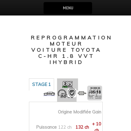
MENU
REPROGRAMMATION
MOTEUR
VOITURE TOYOTA
C-HR 1.8 VVT
IHYBRID
STAGE 1
INFOS
Origine
Modifiée
Gain
+ 10
Puissance
122 ch
132 ch
ch