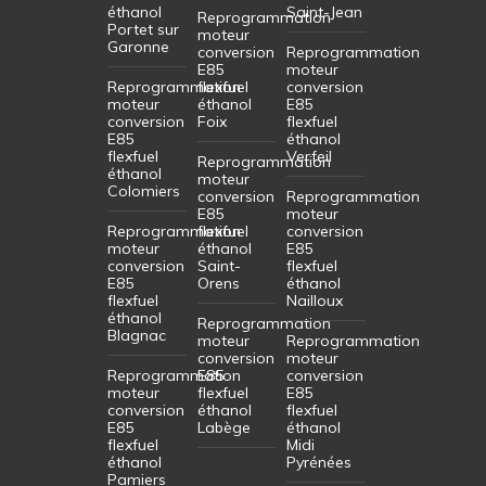
éthanol
Saint-Jean
Reprogrammation
Portet sur
moteur
Garonne
conversion
Reprogrammation
E85
moteur
Reprogrammation
flexfuel
conversion
moteur
éthanol
E85
conversion
Foix
flexfuel
E85
éthanol
flexfuel
Verfeil
Reprogrammation
éthanol
moteur
Colomiers
conversion
Reprogrammation
E85
moteur
Reprogrammation
flexfuel
conversion
moteur
éthanol
E85
conversion
Saint-
flexfuel
E85
Orens
éthanol
flexfuel
Nailloux
éthanol
Reprogrammation
Blagnac
moteur
Reprogrammation
conversion
moteur
Reprogrammation
E85
conversion
moteur
flexfuel
E85
conversion
éthanol
flexfuel
E85
Labège
éthanol
flexfuel
Midi
éthanol
Pyrénées
Pamiers