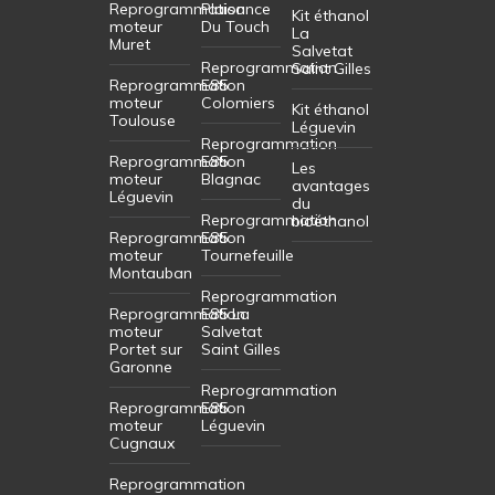
Reprogrammation
Plaisance
Kit éthanol
moteur
Du Touch
La
Muret
Salvetat
Reprogrammation
Saint Gilles
Reprogrammation
E85
moteur
Colomiers
Kit éthanol
Toulouse
Léguevin
Reprogrammation
Reprogrammation
E85
Les
moteur
Blagnac
avantages
Léguevin
du
Reprogrammation
bioéthanol
Reprogrammation
E85
moteur
Tournefeuille
Montauban
Reprogrammation
Reprogrammation
E85 La
moteur
Salvetat
Portet sur
Saint Gilles
Garonne
Reprogrammation
Reprogrammation
E85
moteur
Léguevin
Cugnaux
Reprogrammation