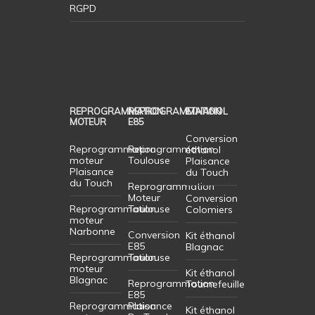
RGPD
REPROGRAMMATION
REPROGRAMMATION
ETHANOL
MOTEUR
E85
Conversion
Reprogrammation
Reprogrammation
éthanol
moteur
Toulouse
Plaisance
Plaisance
du Touch
du Touch
Reprogrammation
Moteur
Conversion
Reprogrammation
Toulouse
Colomiers
moteur
Narbonne
Conversion
Kit éthanol
E85
Blagnac
Reprogrammation
Toulouse
moteur
Kit éthanol
Blagnac
Reprogrammation
Tournefeuille
E85
Reprogrammation
Plaisance
Kit éthanol