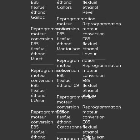
E85
éthanol
flexfuel
flexfuel
Cahors
éthanol
éthanol
Revel
Gaillac
Reprogrammation
moteur
Reprogrammation
Reprogrammation
conversion
moteur
moteur
E85
conversion
conversion
flexfuel
E85
E85
éthanol
flexfuel
flexfuel
Montauban
éthanol
éthanol
Lavaur
Muret
Reprogrammation
moteur
Reprogrammation
Reprogrammation
conversion
moteur
moteur
E85
conversion
conversion
flexfuel
E85
E85
éthanol 09
flexfuel
flexfuel
éthanol
éthanol
Balma
Reprogrammation
L’Union
moteur
conversion
Reprogrammation
Reprogrammation
E85
moteur
moteur
flexfuel
conversion
conversion
éthanol
E85
E85
Carcasonne
flexfuel
flexfuel
éthanol
éthanol
Saint-Jean
Reprogrammation