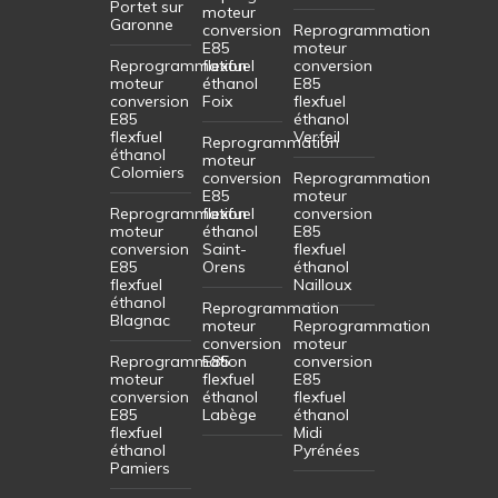
Portet sur
moteur
Garonne
conversion
Reprogrammation
E85
moteur
Reprogrammation
flexfuel
conversion
moteur
éthanol
E85
conversion
Foix
flexfuel
E85
éthanol
flexfuel
Verfeil
Reprogrammation
éthanol
moteur
Colomiers
conversion
Reprogrammation
E85
moteur
Reprogrammation
flexfuel
conversion
moteur
éthanol
E85
conversion
Saint-
flexfuel
E85
Orens
éthanol
flexfuel
Nailloux
éthanol
Reprogrammation
Blagnac
moteur
Reprogrammation
conversion
moteur
Reprogrammation
E85
conversion
moteur
flexfuel
E85
conversion
éthanol
flexfuel
E85
Labège
éthanol
flexfuel
Midi
éthanol
Pyrénées
Pamiers