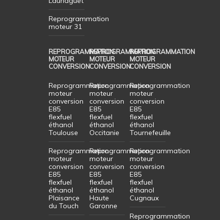
Launaguet
Reprogrammation
moteur 31
REPROGRAMMATION
REPROGRAMMATION
REPROGRAMMATION
MOTEUR
MOTEUR
MOTEUR
CONVERSION
CONVERSION
CONVERSION
Reprogrammation
Reprogrammation
Reprogrammation
moteur
moteur
moteur
conversion
conversion
conversion
E85
E85
E85
flexfuel
flexfuel
flexfuel
éthanol
éthanol
éthanol
Toulouse
Occitanie
Tournefeuille
Reprogrammation
Reprogrammation
Reprogrammation
moteur
moteur
moteur
conversion
conversion
conversion
E85
E85
E85
flexfuel
flexfuel
flexfuel
éthanol
éthanol
éthanol
Plaisance
Haute
Cugnaux
du Touch
Garonne
Reprogrammation