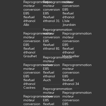
Reprogrammation
Reprogrammation
moteur
moteur
moteur
conversion
conversion
conversion
E85
E85
E85
flexfuel
flexfuel
flexfuel
éthanol
éthanol
éthanol 31
L’Isle
Albi
Jourdain
Reprogrammation
Reprogrammation
moteur
Reprogrammation
moteur
conversion
moteur
conversion
E85
conversion
E85
flexfuel
E85
flexfuel
éthanol 81
flexfuel
éthanol
éthanol
Graulhet
Montpellier
Reprogrammation
moteur
Reprogrammation
conversion
Reprogrammation
moteur
E85
moteur
conversion
flexfuel
conversion
E85
éthanol
E85
flexfuel
Auch
flexfuel
éthanol
éthanol 34
Castres
Reprogrammation
moteur
Reprogrammation
Reprogrammation
conversion
moteur
moteur
E85
conversion
conversion
flexfuel
E85