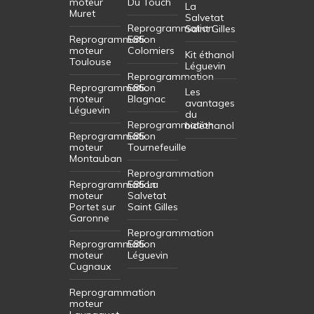
moteur
Du Touch
La
Muret
Salvetat
Reprogrammation
Saint Gilles
Reprogrammation
E85
moteur
Colomiers
Kit éthanol
Toulouse
Léguevin
Reprogrammation
Reprogrammation
E85
Les
moteur
Blagnac
avantages
Léguevin
du
Reprogrammation
bioéthanol
Reprogrammation
E85
moteur
Tournefeuille
Montauban
Reprogrammation
Reprogrammation
E85 La
moteur
Salvetat
Portet sur
Saint Gilles
Garonne
Reprogrammation
Reprogrammation
E85
moteur
Léguevin
Cugnaux
Reprogrammation
moteur