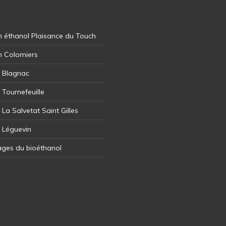
 éthanol Plaisance du Touch
n Colomiers
l Blagnac
 Tournefeuille
 La Salvetat Saint Gilles
l Léguevin
ages du bioéthanol