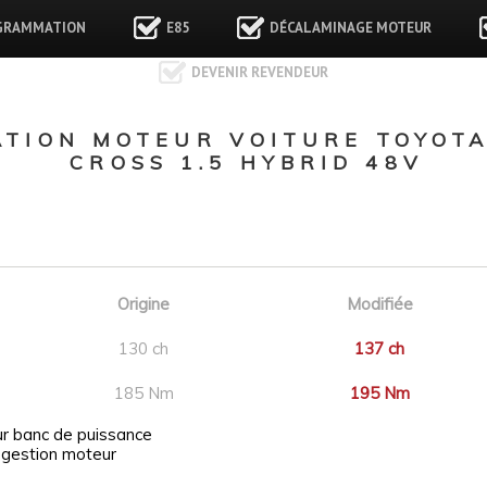
GRAMMATION
E85
DÉCALAMINAGE MOTEUR
DEVENIR REVENDEUR
ION MOTEUR VOITURE TOYOTA 
CROSS 1.5 HYBRID 48V
Origine
Modifiée
130 ch
137 ch
185 Nm
195 Nm
ur banc de puissance
 gestion moteur