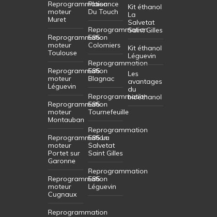
Reprogrammation
Plaisance
Kit éthanol
moteur
Du Touch
La
Muret
Salvetat
Reprogrammation
Saint Gilles
Reprogrammation
E85
moteur
Colomiers
Kit éthanol
Toulouse
Léguevin
Reprogrammation
Reprogrammation
E85
Les
moteur
Blagnac
avantages
Léguevin
du
Reprogrammation
bioéthanol
Reprogrammation
E85
moteur
Tournefeuille
Montauban
Reprogrammation
Reprogrammation
E85 La
moteur
Salvetat
Portet sur
Saint Gilles
Garonne
Reprogrammation
Reprogrammation
E85
moteur
Léguevin
Cugnaux
Reprogrammation