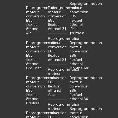
Reprogrammation
Reprogrammation
Reprogrammation
moteur
moteur
moteur
conversion
conversion
conversion
E85
E85
E85
flexfuel
flexfuel
flexfuel
éthanol
éthanol
éthanol 31
L’Isle
Albi
Jourdain
Reprogrammation
Reprogrammation
moteur
Reprogrammation
moteur
conversion
moteur
conversion
E85
conversion
E85
flexfuel
E85
flexfuel
éthanol 81
flexfuel
éthanol
éthanol
Graulhet
Montpellier
Reprogrammation
moteur
Reprogrammation
conversion
Reprogrammation
moteur
E85
moteur
conversion
flexfuel
conversion
E85
éthanol
E85
flexfuel
Auch
flexfuel
éthanol
éthanol 34
Castres
Reprogrammation
moteur
Reprogrammation
Reprogrammation
conversion
moteur
moteur
E85
conversion