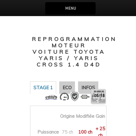
MENU
REPROGRAMMATION
MOTEUR
VOITURE TOYOTA
YARIS / YARIS
CROSS 1.4 D4D
STAGE 1
ECO
INFOS
Origine
Modifiée
Gain
+ 25
Puissance
75 ch
100 ch
ch