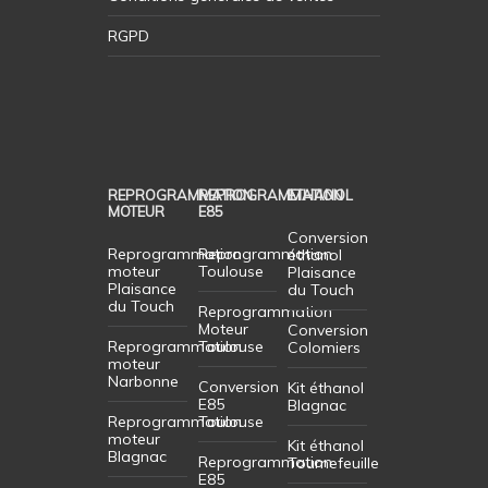
RGPD
REPROGRAMMATION
REPROGRAMMATION
ETHANOL
MOTEUR
E85
Conversion
Reprogrammation
Reprogrammation
éthanol
moteur
Toulouse
Plaisance
Plaisance
du Touch
du Touch
Reprogrammation
Moteur
Conversion
Reprogrammation
Toulouse
Colomiers
moteur
Narbonne
Conversion
Kit éthanol
E85
Blagnac
Reprogrammation
Toulouse
moteur
Kit éthanol
Blagnac
Reprogrammation
Tournefeuille
E85