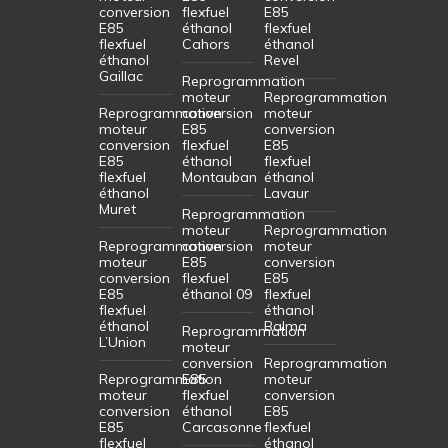
conversion
flexfuel
E85
E85
éthanol
flexfuel
flexfuel
Cahors
éthanol
éthanol
Revel
Gaillac
Reprogrammation
moteur
Reprogrammation
Reprogrammation
conversion
moteur
moteur
E85
conversion
conversion
flexfuel
E85
E85
éthanol
flexfuel
flexfuel
Montauban
éthanol
éthanol
Lavaur
Muret
Reprogrammation
moteur
Reprogrammation
Reprogrammation
conversion
moteur
moteur
E85
conversion
conversion
flexfuel
E85
E85
éthanol 09
flexfuel
flexfuel
éthanol
éthanol
Balma
Reprogrammation
L’Union
moteur
conversion
Reprogrammation
Reprogrammation
E85
moteur
moteur
flexfuel
conversion
conversion
éthanol
E85
E85
Carcasonne
flexfuel
flexfuel
éthanol