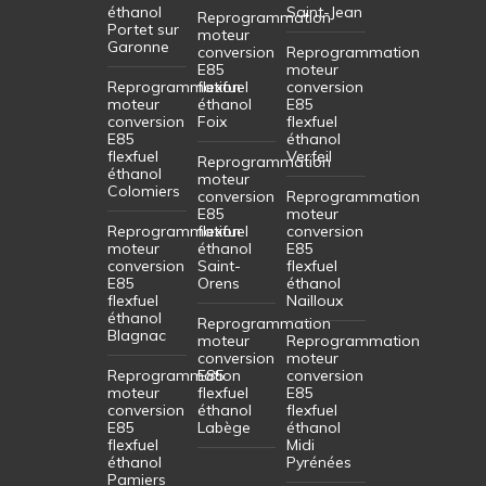
éthanol
Saint-Jean
Reprogrammation
Portet sur
moteur
Garonne
conversion
Reprogrammation
E85
moteur
Reprogrammation
flexfuel
conversion
moteur
éthanol
E85
conversion
Foix
flexfuel
E85
éthanol
flexfuel
Verfeil
Reprogrammation
éthanol
moteur
Colomiers
conversion
Reprogrammation
E85
moteur
Reprogrammation
flexfuel
conversion
moteur
éthanol
E85
conversion
Saint-
flexfuel
E85
Orens
éthanol
flexfuel
Nailloux
éthanol
Reprogrammation
Blagnac
moteur
Reprogrammation
conversion
moteur
Reprogrammation
E85
conversion
moteur
flexfuel
E85
conversion
éthanol
flexfuel
E85
Labège
éthanol
flexfuel
Midi
éthanol
Pyrénées
Pamiers