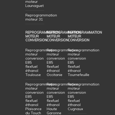
moteur
Launaguet
Reprogrammation
moteur 31
REPROGRAMMATION
REPROGRAMMATION
REPROGRAMMATION
MOTEUR
MOTEUR
MOTEUR
CONVERSION
CONVERSION
CONVERSION
Reprogrammation
Reprogrammation
Reprogrammation
moteur
moteur
moteur
conversion
conversion
conversion
E85
E85
E85
flexfuel
flexfuel
flexfuel
éthanol
éthanol
éthanol
Toulouse
Occitanie
Tournefeuille
Reprogrammation
Reprogrammation
Reprogrammation
moteur
moteur
moteur
conversion
conversion
conversion
E85
E85
E85
flexfuel
flexfuel
flexfuel
éthanol
éthanol
éthanol
Plaisance
Haute
Cugnaux
du Touch
Garonne