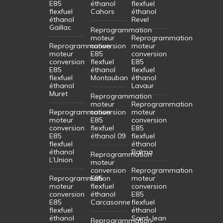
E85
éthanol
flexfuel
flexfuel
Cahors
éthanol
éthanol
Revel
Gaillac
Reprogrammation
moteur
Reprogrammation
Reprogrammation
conversion
moteur
moteur
E85
conversion
conversion
flexfuel
E85
E85
éthanol
flexfuel
flexfuel
Montauban
éthanol
éthanol
Lavaur
Muret
Reprogrammation
moteur
Reprogrammation
Reprogrammation
conversion
moteur
moteur
E85
conversion
conversion
flexfuel
E85
E85
éthanol 09
flexfuel
flexfuel
éthanol
éthanol
Balma
Reprogrammation
L’Union
moteur
conversion
Reprogrammation
Reprogrammation
E85
moteur
moteur
flexfuel
conversion
conversion
éthanol
E85
E85
Carcasonne
flexfuel
flexfuel
éthanol
éthanol
Saint-Jean
Reprogrammation