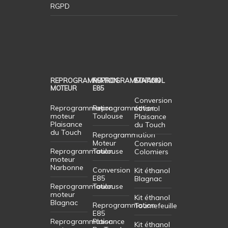
RGPD
REPROGRAMMATION
REPROGRAMMATION
ETHANOL
MOTEUR
E85
Conversion
Reprogrammation
Reprogrammation
éthanol
moteur
Toulouse
Plaisance
Plaisance
du Touch
du Touch
Reprogrammation
Moteur
Conversion
Reprogrammation
Toulouse
Colomiers
moteur
Narbonne
Conversion
Kit éthanol
E85
Blagnac
Reprogrammation
Toulouse
moteur
Kit éthanol
Blagnac
Reprogrammation
Tournefeuille
E85
Reprogrammation
Plaisance
Kit éthanol