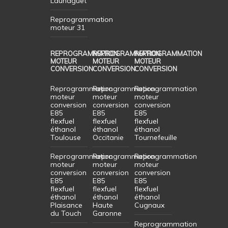
Launaguet
Reprogrammation
moteur 31
REPROGRAMMATION
REPROGRAMMATION
REPROGRAMMATION
MOTEUR
MOTEUR
MOTEUR
CONVERSION
CONVERSION
CONVERSION
Reprogrammation
Reprogrammation
Reprogrammation
moteur
moteur
moteur
conversion
conversion
conversion
E85
E85
E85
flexfuel
flexfuel
flexfuel
éthanol
éthanol
éthanol
Toulouse
Occitanie
Tournefeuille
Reprogrammation
Reprogrammation
Reprogrammation
moteur
moteur
moteur
conversion
conversion
conversion
E85
E85
E85
flexfuel
flexfuel
flexfuel
éthanol
éthanol
éthanol
Plaisance
Haute
Cugnaux
du Touch
Garonne
Reprogrammation