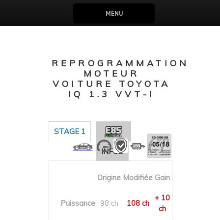
MENU
REPROGRAMMATION
MOTEUR
VOITURE TOYOTA
IQ 1.3 VVT-I
STAGE 1
INFOS
Origine
Modifiée
Gain
+ 10
Puissance
98 ch
108 ch
ch