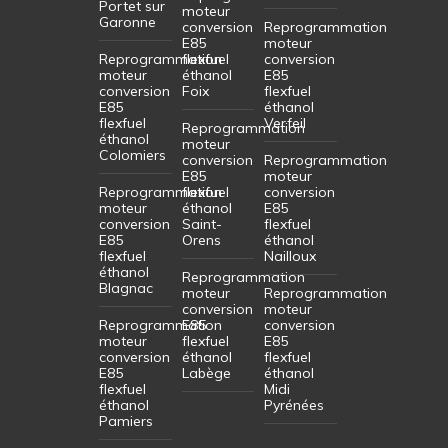
Portet sur
moteur
Garonne
conversion
Reprogrammation
E85
moteur
Reprogrammation
flexfuel
conversion
moteur
éthanol
E85
conversion
Foix
flexfuel
E85
éthanol
flexfuel
Verfeil
Reprogrammation
éthanol
moteur
Colomiers
conversion
Reprogrammation
E85
moteur
Reprogrammation
flexfuel
conversion
moteur
éthanol
E85
conversion
Saint-
flexfuel
E85
Orens
éthanol
flexfuel
Nailloux
éthanol
Reprogrammation
Blagnac
moteur
Reprogrammation
conversion
moteur
Reprogrammation
E85
conversion
moteur
flexfuel
E85
conversion
éthanol
flexfuel
E85
Labège
éthanol
flexfuel
Midi
éthanol
Pyrénées
Pamiers