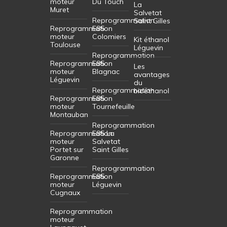
moteur
Du Touch
La
Muret
Salvetat
Reprogrammation
Saint Gilles
Reprogrammation
E85
moteur
Colomiers
Kit éthanol
Toulouse
Léguevin
Reprogrammation
Reprogrammation
E85
Les
moteur
Blagnac
avantages
Léguevin
du
Reprogrammation
bioéthanol
Reprogrammation
E85
moteur
Tournefeuille
Montauban
Reprogrammation
Reprogrammation
E85 La
moteur
Salvetat
Portet sur
Saint Gilles
Garonne
Reprogrammation
Reprogrammation
E85
moteur
Léguevin
Cugnaux
Reprogrammation
moteur