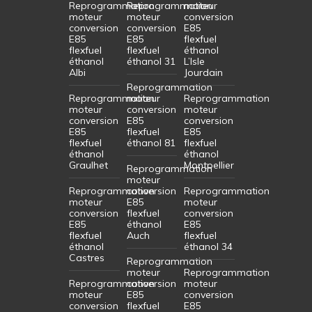
Reprogrammation
Reprogrammation
moteur
moteur
moteur
conversion
conversion
conversion
E85
E85
E85
flexfuel
flexfuel
flexfuel
éthanol
éthanol
éthanol 31
L’Isle
Albi
Jourdain
Reprogrammation
Reprogrammation
moteur
Reprogrammation
moteur
conversion
moteur
conversion
E85
conversion
E85
flexfuel
E85
flexfuel
éthanol 81
flexfuel
éthanol
éthanol
Graulhet
Montpellier
Reprogrammation
moteur
Reprogrammation
conversion
Reprogrammation
moteur
E85
moteur
conversion
flexfuel
conversion
E85
éthanol
E85
flexfuel
Auch
flexfuel
éthanol
éthanol 34
Castres
Reprogrammation
moteur
Reprogrammation
Reprogrammation
conversion
moteur
moteur
E85
conversion
conversion
flexfuel
E85