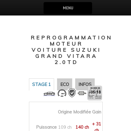
MENU
REPROGRAMMATION
MOTEUR
VOITURE SUZUKI
GRAND VITARA
2.0TD
STAGE 1
ECO
INFOS
Origine
Modifiée
Gain
+ 31
Puissance
109 ch
140 ch
ch