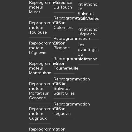
Reprogrammation
Plaisance
Kit éthanol
moteur
Du Touch
La
Muret
Salvetat
Reprogrammation
Saint Gilles
Reprogrammation
E85
moteur
Colomiers
Kit éthanol
Toulouse
Léguevin
Reprogrammation
Reprogrammation
E85
Les
moteur
Blagnac
avantages
Léguevin
du
Reprogrammation
bioéthanol
Reprogrammation
E85
moteur
Tournefeuille
Montauban
Reprogrammation
Reprogrammation
E85 La
moteur
Salvetat
Portet sur
Saint Gilles
Garonne
Reprogrammation
Reprogrammation
E85
moteur
Léguevin
Cugnaux
Reprogrammation