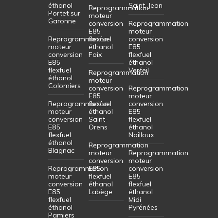
éthanol
Saint-Jean
Reprogrammation
Portet sur
moteur
Garonne
conversion
Reprogrammation
E85
moteur
Reprogrammation
flexfuel
conversion
moteur
éthanol
E85
conversion
Foix
flexfuel
E85
éthanol
flexfuel
Verfeil
Reprogrammation
éthanol
moteur
Colomiers
conversion
Reprogrammation
E85
moteur
Reprogrammation
flexfuel
conversion
moteur
éthanol
E85
conversion
Saint-
flexfuel
E85
Orens
éthanol
flexfuel
Nailloux
éthanol
Reprogrammation
Blagnac
moteur
Reprogrammation
conversion
moteur
Reprogrammation
E85
conversion
moteur
flexfuel
E85
conversion
éthanol
flexfuel
E85
Labège
éthanol
flexfuel
Midi
éthanol
Pyrénées
Pamiers