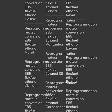
conversion
flexfuel
E85
E85
éthanol
flexfuel
flexfuel
Cahors
éthanol
éthanol
Revel
Gaillac
Reprogrammation
moteur
Reprogrammation
Reprogrammation
conversion
moteur
moteur
E85
conversion
conversion
flexfuel
E85
E85
éthanol
flexfuel
flexfuel
Montauban
éthanol
éthanol
Lavaur
Muret
Reprogrammation
moteur
Reprogrammation
Reprogrammation
conversion
moteur
moteur
E85
conversion
conversion
flexfuel
E85
E85
éthanol 09
flexfuel
flexfuel
éthanol
éthanol
Balma
Reprogrammation
L’Union
moteur
conversion
Reprogrammation
Reprogrammation
E85
moteur
moteur
flexfuel
conversion
conversion
éthanol
E85
E85
Carcasonne
flexfuel
flexfuel
éthanol