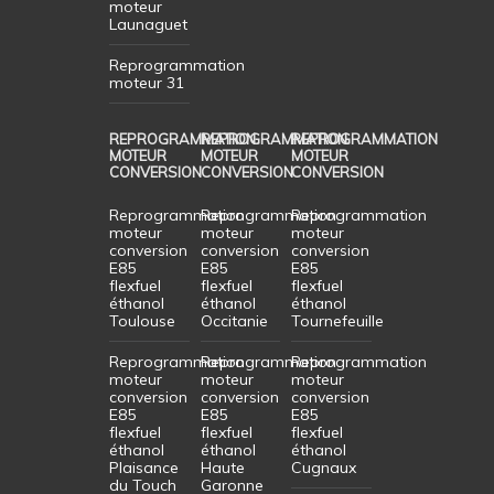
moteur
Launaguet
Reprogrammation
moteur 31
REPROGRAMMATION
REPROGRAMMATION
REPROGRAMMATION
MOTEUR
MOTEUR
MOTEUR
CONVERSION
CONVERSION
CONVERSION
Reprogrammation
Reprogrammation
Reprogrammation
moteur
moteur
moteur
conversion
conversion
conversion
E85
E85
E85
flexfuel
flexfuel
flexfuel
éthanol
éthanol
éthanol
Toulouse
Occitanie
Tournefeuille
Reprogrammation
Reprogrammation
Reprogrammation
moteur
moteur
moteur
conversion
conversion
conversion
E85
E85
E85
flexfuel
flexfuel
flexfuel
éthanol
éthanol
éthanol
Plaisance
Haute
Cugnaux
du Touch
Garonne