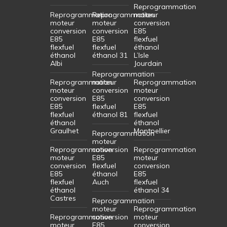
Reprogrammation
Reprogrammation
Reprogrammation
moteur
moteur
moteur
conversion
conversion
conversion
E85
E85
E85
flexfuel
flexfuel
flexfuel
éthanol
éthanol
éthanol 31
L’Isle
Albi
Jourdain
Reprogrammation
Reprogrammation
moteur
Reprogrammation
moteur
conversion
moteur
conversion
E85
conversion
E85
flexfuel
E85
flexfuel
éthanol 81
flexfuel
éthanol
éthanol
Graulhet
Montpellier
Reprogrammation
moteur
Reprogrammation
conversion
Reprogrammation
moteur
E85
moteur
conversion
flexfuel
conversion
E85
éthanol
E85
flexfuel
Auch
flexfuel
éthanol
éthanol 34
Castres
Reprogrammation
moteur
Reprogrammation
Reprogrammation
conversion
moteur
moteur
E85
conversion