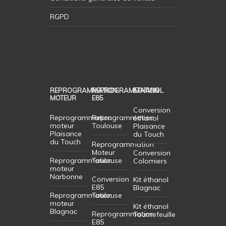
RGPD
REPROGRAMMATION
REPROGRAMMATION
ETHANOL
MOTEUR
E85
Conversion
Reprogrammation
Reprogrammation
éthanol
moteur
Toulouse
Plaisance
Plaisance
du Touch
du Touch
Reprogrammation
Moteur
Conversion
Reprogrammation
Toulouse
Colomiers
moteur
Narbonne
Conversion
Kit éthanol
E85
Blagnac
Reprogrammation
Toulouse
moteur
Kit éthanol
Blagnac
Reprogrammation
Tournefeuille
E85