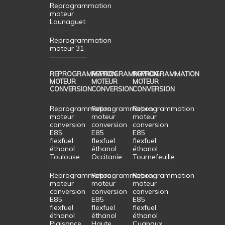
Reprogrammation
moteur
Launaguet
Reprogrammation
moteur 31
REPROGRAMMATION
REPROGRAMMATION
REPROGRAMMATION
MOTEUR
MOTEUR
MOTEUR
CONVERSION
CONVERSION
CONVERSION
Reprogrammation
Reprogrammation
Reprogrammation
moteur
moteur
moteur
conversion
conversion
conversion
E85
E85
E85
flexfuel
flexfuel
flexfuel
éthanol
éthanol
éthanol
Toulouse
Occitanie
Tournefeuille
Reprogrammation
Reprogrammation
Reprogrammation
moteur
moteur
moteur
conversion
conversion
conversion
E85
E85
E85
flexfuel
flexfuel
flexfuel
éthanol
éthanol
éthanol
Plaisance
Haute
Cugnaux