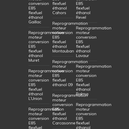
conversion
flexfuel
E85
E85
éthanol
flexfuel
flexfuel
Cahors
éthanol
éthanol
Revel
Gaillac
Reprogrammation
moteur
Reprogrammation
Reprogrammation
conversion
moteur
moteur
E85
conversion
conversion
flexfuel
E85
E85
éthanol
flexfuel
flexfuel
Montauban
éthanol
éthanol
Lavaur
Muret
Reprogrammation
moteur
Reprogrammation
Reprogrammation
conversion
moteur
moteur
E85
conversion
conversion
flexfuel
E85
E85
éthanol 09
flexfuel
flexfuel
éthanol
éthanol
Balma
Reprogrammation
L’Union
moteur
conversion
Reprogrammation
Reprogrammation
E85
moteur
moteur
flexfuel
conversion
conversion
éthanol
E85
E85
Carcasonne
flexfuel
flexfuel
éthanol