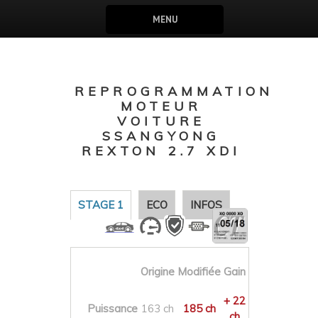
MENU
REPROGRAMMATION
MOTEUR
VOITURE
SSANGYONG
REXTON 2.7 XDI
STAGE 1
ECO
INFOS
Origine
Modifiée
Gain
+ 22
Puissance
163 ch
185 ch
ch