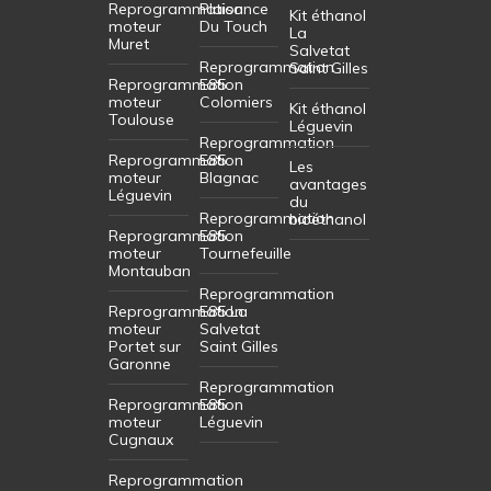
Reprogrammation
Plaisance
Kit éthanol
moteur
Du Touch
La
Muret
Salvetat
Reprogrammation
Saint Gilles
Reprogrammation
E85
moteur
Colomiers
Kit éthanol
Toulouse
Léguevin
Reprogrammation
Reprogrammation
E85
Les
moteur
Blagnac
avantages
Léguevin
du
Reprogrammation
bioéthanol
Reprogrammation
E85
moteur
Tournefeuille
Montauban
Reprogrammation
Reprogrammation
E85 La
moteur
Salvetat
Portet sur
Saint Gilles
Garonne
Reprogrammation
Reprogrammation
E85
moteur
Léguevin
Cugnaux
Reprogrammation