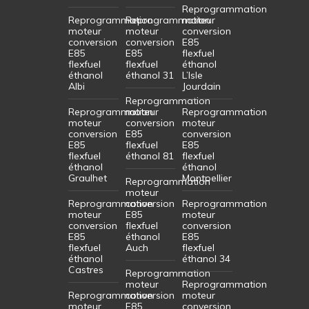
Reprogrammation
Reprogrammation
Reprogrammation
moteur
moteur
moteur
conversion
conversion
conversion
E85
E85
E85
flexfuel
flexfuel
flexfuel
éthanol
éthanol
éthanol 31
L’Isle
Albi
Jourdain
Reprogrammation
Reprogrammation
moteur
Reprogrammation
moteur
conversion
moteur
conversion
E85
conversion
E85
flexfuel
E85
flexfuel
éthanol 81
flexfuel
éthanol
éthanol
Graulhet
Montpellier
Reprogrammation
moteur
Reprogrammation
conversion
Reprogrammation
moteur
E85
moteur
conversion
flexfuel
conversion
E85
éthanol
E85
flexfuel
Auch
flexfuel
éthanol
éthanol 34
Castres
Reprogrammation
moteur
Reprogrammation
Reprogrammation
conversion
moteur
moteur
E85
conversion