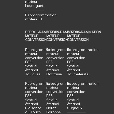
moteur
Launaguet
Reprogrammation
moteur 31
REPROGRAMMATION
REPROGRAMMATION
REPROGRAMMATION
MOTEUR
MOTEUR
MOTEUR
CONVERSION
CONVERSION
CONVERSION
Reprogrammation
Reprogrammation
Reprogrammation
moteur
moteur
moteur
conversion
conversion
conversion
E85
E85
E85
flexfuel
flexfuel
flexfuel
éthanol
éthanol
éthanol
Toulouse
Occitanie
Tournefeuille
Reprogrammation
Reprogrammation
Reprogrammation
moteur
moteur
moteur
conversion
conversion
conversion
E85
E85
E85
flexfuel
flexfuel
flexfuel
éthanol
éthanol
éthanol
Plaisance
Haute
Cugnaux
du Touch
Garonne