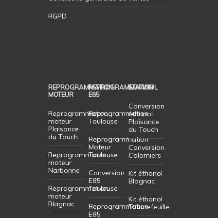
RGPD
REPROGRAMMATION
REPROGRAMMATION
ETHANOL
MOTEUR
E85
Conversion
Reprogrammation
Reprogrammation
éthanol
moteur
Toulouse
Plaisance
Plaisance
du Touch
du Touch
Reprogrammation
Moteur
Conversion
Reprogrammation
Toulouse
Colomiers
moteur
Narbonne
Conversion
Kit éthanol
E85
Blagnac
Reprogrammation
Toulouse
moteur
Kit éthanol
Blagnac
Reprogrammation
Tournefeuille
E85