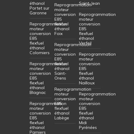
éthanol
Saint-Jean
Reprogrammation
Portet sur
moteur
Garonne
conversion
Reprogrammation
E85
moteur
Reprogrammation
flexfuel
conversion
moteur
éthanol
E85
conversion
Foix
flexfuel
E85
éthanol
flexfuel
Verfeil
Reprogrammation
éthanol
moteur
Colomiers
conversion
Reprogrammation
E85
moteur
Reprogrammation
flexfuel
conversion
moteur
éthanol
E85
conversion
Saint-
flexfuel
E85
Orens
éthanol
flexfuel
Nailloux
éthanol
Reprogrammation
Blagnac
moteur
Reprogrammation
conversion
moteur
Reprogrammation
E85
conversion
moteur
flexfuel
E85
conversion
éthanol
flexfuel
E85
Labège
éthanol
flexfuel
Midi
éthanol
Pyrénées
Pamiers