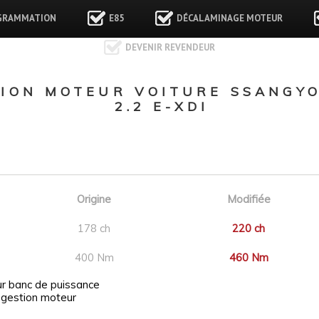
GRAMMATION
E85
DÉCALAMINAGE MOTEUR
DEVENIR REVENDEUR
ION MOTEUR VOITURE SSANGY
2.2 E-XDI
Origine
Modifiée
178 ch
220 ch
400 Nm
460 Nm
ur banc de puissance
 gestion moteur