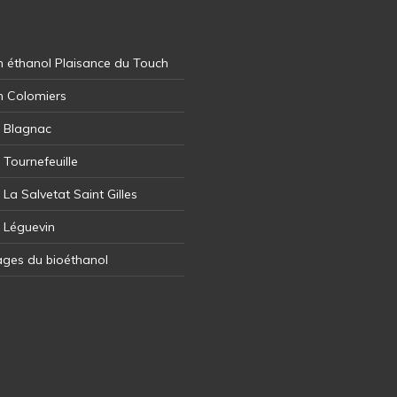
 éthanol Plaisance du Touch
n Colomiers
l Blagnac
 Tournefeuille
 La Salvetat Saint Gilles
l Léguevin
ages du bioéthanol