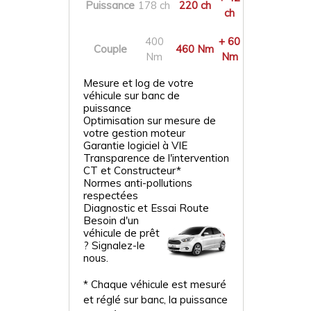
Puissance
178 ch
220 ch
ch
400
+ 60
Couple
460 Nm
Nm
Nm
Mesure et log de votre
véhicule sur banc de
puissance
Optimisation sur mesure de
votre gestion moteur
Garantie logiciel à VIE
Transparence de l'intervention
CT et Constructeur*
Normes anti-pollutions
respectées
Diagnostic et Essai Route
Besoin d'un
véhicule de prêt
? Signalez-le
nous.
* Chaque véhicule est mesuré
et réglé sur banc, la puissance