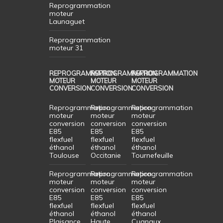
Reprogrammation
moteur
Launaguet
Reprogrammation
moteur 31
REPROGRAMMATION
REPROGRAMMATION
REPROGRAMMATION
MOTEUR
MOTEUR
MOTEUR
CONVERSION
CONVERSION
CONVERSION
Reprogrammation
Reprogrammation
Reprogrammation
moteur
moteur
moteur
conversion
conversion
conversion
E85
E85
E85
flexfuel
flexfuel
flexfuel
éthanol
éthanol
éthanol
Toulouse
Occitanie
Tournefeuille
Reprogrammation
Reprogrammation
Reprogrammation
moteur
moteur
moteur
conversion
conversion
conversion
E85
E85
E85
flexfuel
flexfuel
flexfuel
éthanol
éthanol
éthanol
Plaisance
Haute
Cugnaux