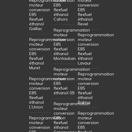
Reprogrammation
conversion
moteur
moteur
E85
conversion
conversion
flexfuel
E85
E85
éthanol
flexfuel
flexfuel
Cahors
éthanol
éthanol
Revel
Gaillac
Reprogrammation
moteur
Reprogrammation
Reprogrammation
conversion
moteur
moteur
E85
conversion
conversion
flexfuel
E85
E85
éthanol
flexfuel
flexfuel
Montauban
éthanol
éthanol
Lavaur
Muret
Reprogrammation
moteur
Reprogrammation
Reprogrammation
conversion
moteur
moteur
E85
conversion
conversion
flexfuel
E85
E85
éthanol 09
flexfuel
flexfuel
éthanol
éthanol
Balma
Reprogrammation
L’Union
moteur
conversion
Reprogrammation
Reprogrammation
E85
moteur
moteur
flexfuel
conversion
conversion
éthanol
E85
E85
Carcasonne
flexfuel