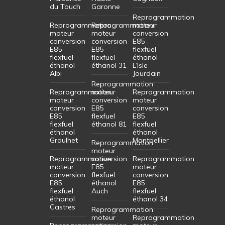
du Touch
Garonne
Reprogrammation
Reprogrammation
Reprogrammation
moteur
moteur
moteur
conversion
conversion
conversion
E85
E85
E85
flexfuel
flexfuel
flexfuel
éthanol
éthanol
éthanol 31
L’Isle
Albi
Jourdain
Reprogrammation
Reprogrammation
moteur
Reprogrammation
moteur
conversion
moteur
conversion
E85
conversion
E85
flexfuel
E85
flexfuel
éthanol 81
flexfuel
éthanol
éthanol
Graulhet
Montpellier
Reprogrammation
moteur
Reprogrammation
conversion
Reprogrammation
moteur
E85
moteur
conversion
flexfuel
conversion
E85
éthanol
E85
flexfuel
Auch
flexfuel
éthanol
éthanol 34
Castres
Reprogrammation
moteur
Reprogrammation