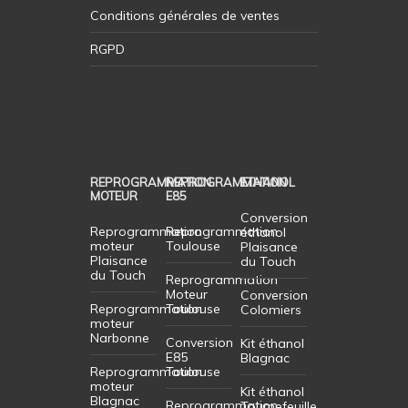
Conditions générales de ventes
RGPD
REPROGRAMMATION
REPROGRAMMATION
ETHANOL
MOTEUR
E85
Conversion
Reprogrammation
Reprogrammation
éthanol
moteur
Toulouse
Plaisance
Plaisance
du Touch
du Touch
Reprogrammation
Moteur
Conversion
Reprogrammation
Toulouse
Colomiers
moteur
Narbonne
Conversion
Kit éthanol
E85
Blagnac
Reprogrammation
Toulouse
moteur
Kit éthanol
Blagnac
Reprogrammation
Tournefeuille