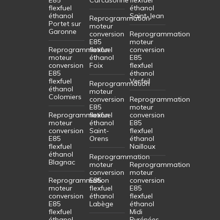
flexfuel
éthanol
éthanol
Saint-Jean
Reprogrammation
Portet sur
moteur
Garonne
conversion
Reprogrammation
E85
moteur
Reprogrammation
flexfuel
conversion
moteur
éthanol
E85
conversion
Foix
flexfuel
E85
éthanol
flexfuel
Verfeil
Reprogrammation
éthanol
moteur
Colomiers
conversion
Reprogrammation
E85
moteur
Reprogrammation
flexfuel
conversion
moteur
éthanol
E85
conversion
Saint-
flexfuel
E85
Orens
éthanol
flexfuel
Nailloux
éthanol
Reprogrammation
Blagnac
moteur
Reprogrammation
conversion
moteur
Reprogrammation
E85
conversion
moteur
flexfuel
E85
conversion
éthanol
flexfuel
E85
Labège
éthanol
flexfuel
Midi
éthanol
Pyrénées