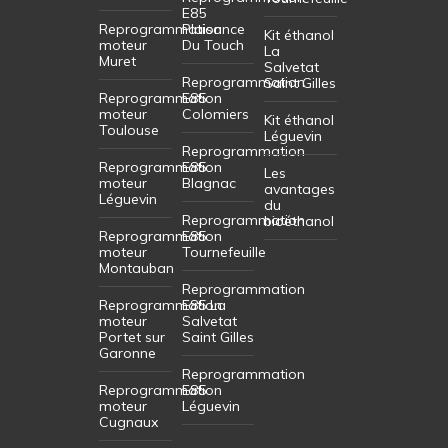
E85
Reprogrammation
Plaisance
Kit éthanol
moteur
Du Touch
La
Muret
Salvetat
Reprogrammation
Saint Gilles
Reprogrammation
E85
moteur
Colomiers
Kit éthanol
Toulouse
Léguevin
Reprogrammation
Reprogrammation
E85
Les
moteur
Blagnac
avantages
Léguevin
du
Reprogrammation
bioéthanol
Reprogrammation
E85
moteur
Tournefeuille
Montauban
Reprogrammation
Reprogrammation
E85 La
moteur
Salvetat
Portet sur
Saint Gilles
Garonne
Reprogrammation
Reprogrammation
E85
moteur
Léguevin
Cugnaux