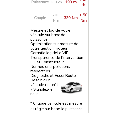
Puissance
163 ch
190 ch
ch
280
+ 50
Couple
330 Nm
Nm
Nm
Mesure et log de votre
véhicule sur banc de
puissance
Optimisation sur mesure de
votre gestion moteur
Garantie logiciel à VIE
Transparence de l'intervention
CT et Constructeur*
Normes anti-pollutions
respectées
Diagnostic et Essai Route
Besoin d'un
véhicule de prêt
? Signalez-le
nous.
* Chaque véhicule est mesuré
et réglé sur banc, la puissance