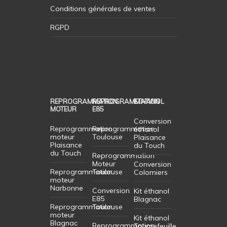
Conditions générales de ventes
RGPD
REPROGRAMMATION
REPROGRAMMATION
ETHANOL
MOTEUR
E85
Conversion
Reprogrammation
Reprogrammation
éthanol
moteur
Toulouse
Plaisance
Plaisance
du Touch
du Touch
Reprogrammation
Moteur
Conversion
Reprogrammation
Toulouse
Colomiers
moteur
Narbonne
Conversion
Kit éthanol
E85
Blagnac
Reprogrammation
Toulouse
moteur
Kit éthanol
Blagnac
Reprogrammation
Tournefeuille