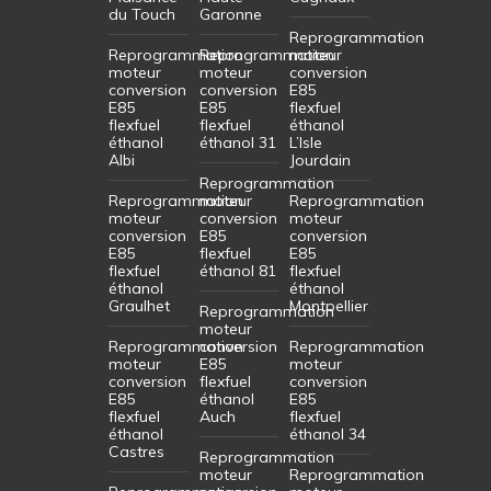
du Touch
Garonne
Reprogrammation
Reprogrammation
Reprogrammation
moteur
moteur
moteur
conversion
conversion
conversion
E85
E85
E85
flexfuel
flexfuel
flexfuel
éthanol
éthanol
éthanol 31
L’Isle
Albi
Jourdain
Reprogrammation
Reprogrammation
moteur
Reprogrammation
moteur
conversion
moteur
conversion
E85
conversion
E85
flexfuel
E85
flexfuel
éthanol 81
flexfuel
éthanol
éthanol
Graulhet
Montpellier
Reprogrammation
moteur
Reprogrammation
conversion
Reprogrammation
moteur
E85
moteur
conversion
flexfuel
conversion
E85
éthanol
E85
flexfuel
Auch
flexfuel
éthanol
éthanol 34
Castres
Reprogrammation
moteur
Reprogrammation