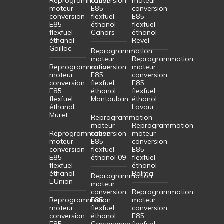
Reprogrammation
conversion
moteur
moteur
E85
conversion
conversion
flexfuel
E85
E85
éthanol
flexfuel
flexfuel
Cahors
éthanol
éthanol
Revel
Gaillac
Reprogrammation
moteur
Reprogrammation
Reprogrammation
conversion
moteur
moteur
E85
conversion
conversion
flexfuel
E85
E85
éthanol
flexfuel
flexfuel
Montauban
éthanol
éthanol
Lavaur
Muret
Reprogrammation
moteur
Reprogrammation
Reprogrammation
conversion
moteur
moteur
E85
conversion
conversion
flexfuel
E85
E85
éthanol 09
flexfuel
flexfuel
éthanol
éthanol
Balma
Reprogrammation
L’Union
moteur
conversion
Reprogrammation
Reprogrammation
E85
moteur
moteur
flexfuel
conversion
conversion
éthanol
E85
E85
Carcasonne
flexfuel