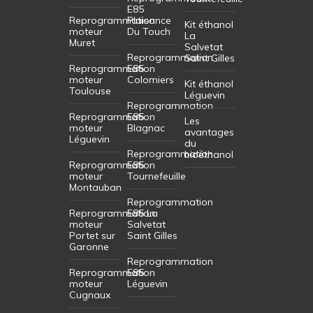
E85
Reprogrammation
Plaisance
Kit éthanol
moteur
Du Touch
La
Muret
Salvetat
Reprogrammation
Saint Gilles
Reprogrammation
E85
moteur
Colomiers
Kit éthanol
Toulouse
Léguevin
Reprogrammation
Reprogrammation
E85
Les
moteur
Blagnac
avantages
Léguevin
du
Reprogrammation
bioéthanol
Reprogrammation
E85
moteur
Tournefeuille
Montauban
Reprogrammation
Reprogrammation
E85 La
moteur
Salvetat
Portet sur
Saint Gilles
Garonne
Reprogrammation
Reprogrammation
E85
moteur
Léguevin
Cugnaux