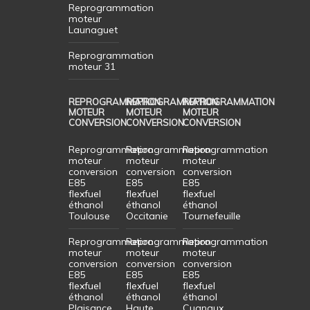
Reprogrammation
moteur
Launaguet
Reprogrammation
moteur 31
REPROGRAMMATION
REPROGRAMMATION
REPROGRAMMATION
MOTEUR
MOTEUR
MOTEUR
CONVERSION
CONVERSION
CONVERSION
Reprogrammation
Reprogrammation
Reprogrammation
moteur
moteur
moteur
conversion
conversion
conversion
E85
E85
E85
flexfuel
flexfuel
flexfuel
éthanol
éthanol
éthanol
Toulouse
Occitanie
Tournefeuille
Reprogrammation
Reprogrammation
Reprogrammation
moteur
moteur
moteur
conversion
conversion
conversion
E85
E85
E85
flexfuel
flexfuel
flexfuel
éthanol
éthanol
éthanol
Plaisance
Haute
Cugnaux