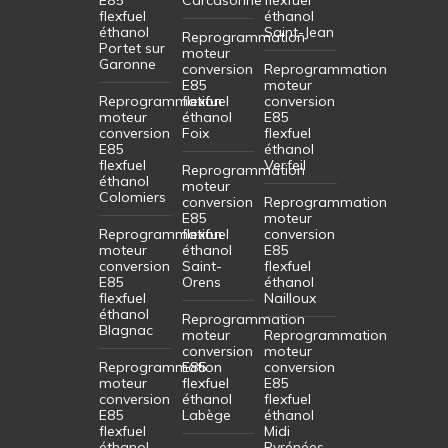
flexfuel
éthanol
éthanol
Saint-Jean
Reprogrammation
Portet sur
moteur
Garonne
conversion
Reprogrammation
E85
moteur
Reprogrammation
flexfuel
conversion
moteur
éthanol
E85
conversion
Foix
flexfuel
E85
éthanol
flexfuel
Verfeil
Reprogrammation
éthanol
moteur
Colomiers
conversion
Reprogrammation
E85
moteur
Reprogrammation
flexfuel
conversion
moteur
éthanol
E85
conversion
Saint-
flexfuel
E85
Orens
éthanol
flexfuel
Nailloux
éthanol
Reprogrammation
Blagnac
moteur
Reprogrammation
conversion
moteur
Reprogrammation
E85
conversion
moteur
flexfuel
E85
conversion
éthanol
flexfuel
E85
Labège
éthanol
flexfuel
Midi
éthanol
Pyrénées