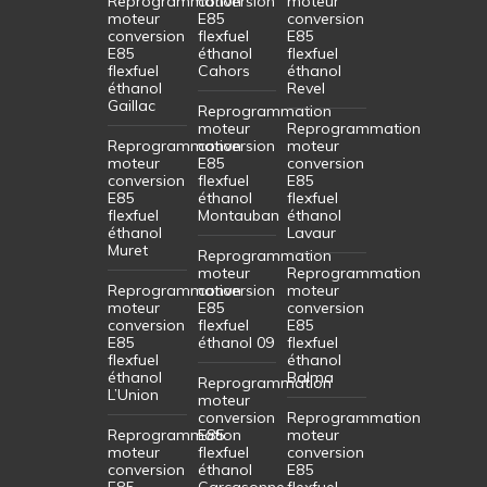
Reprogrammation
conversion
moteur
moteur
E85
conversion
conversion
flexfuel
E85
E85
éthanol
flexfuel
flexfuel
Cahors
éthanol
éthanol
Revel
Gaillac
Reprogrammation
moteur
Reprogrammation
Reprogrammation
conversion
moteur
moteur
E85
conversion
conversion
flexfuel
E85
E85
éthanol
flexfuel
flexfuel
Montauban
éthanol
éthanol
Lavaur
Muret
Reprogrammation
moteur
Reprogrammation
Reprogrammation
conversion
moteur
moteur
E85
conversion
conversion
flexfuel
E85
E85
éthanol 09
flexfuel
flexfuel
éthanol
éthanol
Balma
Reprogrammation
L’Union
moteur
conversion
Reprogrammation
Reprogrammation
E85
moteur
moteur
flexfuel
conversion
conversion
éthanol
E85
E85
Carcasonne
flexfuel