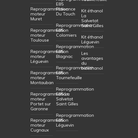
E85
Reprogrammation
Plaisance
Kit éthanol
moteur
Du Touch
La
Muret
Salvetat
Reprogrammation
Saint Gilles
Reprogrammation
E85
moteur
Colomiers
Kit éthanol
Toulouse
Léguevin
Reprogrammation
Reprogrammation
E85
Les
moteur
Blagnac
avantages
Léguevin
du
Reprogrammation
bioéthanol
Reprogrammation
E85
moteur
Tournefeuille
Montauban
Reprogrammation
Reprogrammation
E85 La
moteur
Salvetat
Portet sur
Saint Gilles
Garonne
Reprogrammation
Reprogrammation
E85
moteur
Léguevin
Cugnaux