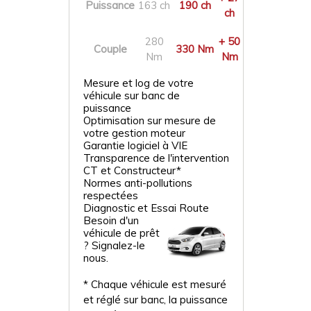
Puissance
163 ch
190 ch
ch
280
+ 50
Couple
330 Nm
Nm
Nm
Mesure et log de votre
véhicule sur banc de
puissance
Optimisation sur mesure de
votre gestion moteur
Garantie logiciel à VIE
Transparence de l'intervention
CT et Constructeur*
Normes anti-pollutions
respectées
Diagnostic et Essai Route
Besoin d'un
véhicule de prêt
? Signalez-le
nous.
* Chaque véhicule est mesuré
et réglé sur banc, la puissance