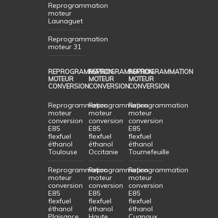
Reprogrammation
moteur
Launaguet
Reprogrammation
moteur 31
REPROGRAMMATION
REPROGRAMMATION
REPROGRAMMATION
MOTEUR
MOTEUR
MOTEUR
CONVERSION
CONVERSION
CONVERSION
Reprogrammation
Reprogrammation
Reprogrammation
moteur
moteur
moteur
conversion
conversion
conversion
E85
E85
E85
flexfuel
flexfuel
flexfuel
éthanol
éthanol
éthanol
Toulouse
Occitanie
Tournefeuille
Reprogrammation
Reprogrammation
Reprogrammation
moteur
moteur
moteur
conversion
conversion
conversion
E85
E85
E85
flexfuel
flexfuel
flexfuel
éthanol
éthanol
éthanol
Plaisance
Haute
Cugnaux