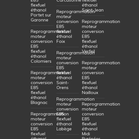
flexfuel
éthanol
éthanol
Saint-Jean
Reprogrammation
Portet sur
moteur
Garonne
conversion
Reprogrammation
E85
moteur
Reprogrammation
flexfuel
conversion
moteur
éthanol
E85
conversion
Foix
flexfuel
E85
éthanol
flexfuel
Verfeil
Reprogrammation
éthanol
moteur
Colomiers
conversion
Reprogrammation
E85
moteur
Reprogrammation
flexfuel
conversion
moteur
éthanol
E85
conversion
Saint-
flexfuel
E85
Orens
éthanol
flexfuel
Nailloux
éthanol
Reprogrammation
Blagnac
moteur
Reprogrammation
conversion
moteur
Reprogrammation
E85
conversion
moteur
flexfuel
E85
conversion
éthanol
flexfuel
E85
Labège
éthanol
flexfuel
Midi
éthanol
Pyrénées