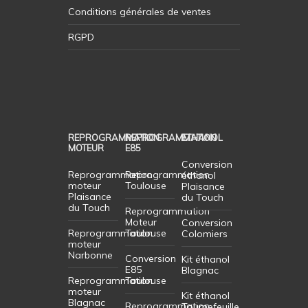
Conditions générales de ventes
RGPD
REPROGRAMMATION
REPROGRAMMATION
ETHANOL
MOTEUR
E85
Conversion
Reprogrammation
Reprogrammation
éthanol
moteur
Toulouse
Plaisance
Plaisance
du Touch
du Touch
Reprogrammation
Moteur
Conversion
Reprogrammation
Toulouse
Colomiers
moteur
Narbonne
Conversion
Kit éthanol
E85
Blagnac
Reprogrammation
Toulouse
moteur
Kit éthanol
Blagnac
Reprogrammation
Tournefeuille