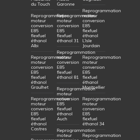
du Touch
Garonne
Reprogrammation
Reprogrammation
Reprogrammation
moteur
moteur
moteur
conversion
conversion
conversion
E85
E85
E85
flexfuel
flexfuel
flexfuel
éthanol
éthanol
éthanol 31
L’Isle
Albi
Jourdain
Reprogrammation
Reprogrammation
moteur
Reprogrammation
moteur
conversion
moteur
conversion
E85
conversion
E85
flexfuel
E85
flexfuel
éthanol 81
flexfuel
éthanol
éthanol
Graulhet
Montpellier
Reprogrammation
moteur
Reprogrammation
conversion
Reprogrammation
moteur
E85
moteur
conversion
flexfuel
conversion
E85
éthanol
E85
flexfuel
Auch
flexfuel
éthanol
éthanol 34
Castres
Reprogrammation
moteur
Reprogrammation