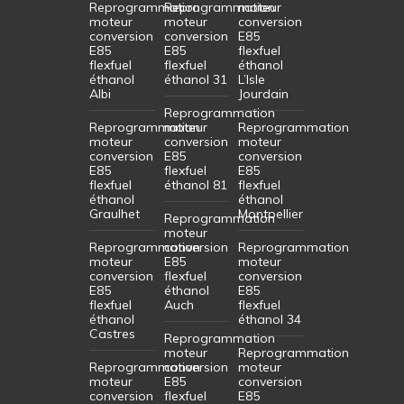
Reprogrammation
Reprogrammation
moteur
moteur
moteur
conversion
conversion
conversion
E85
E85
E85
flexfuel
flexfuel
flexfuel
éthanol
éthanol
éthanol 31
L’Isle
Albi
Jourdain
Reprogrammation
Reprogrammation
moteur
Reprogrammation
moteur
conversion
moteur
conversion
E85
conversion
E85
flexfuel
E85
flexfuel
éthanol 81
flexfuel
éthanol
éthanol
Graulhet
Montpellier
Reprogrammation
moteur
Reprogrammation
conversion
Reprogrammation
moteur
E85
moteur
conversion
flexfuel
conversion
E85
éthanol
E85
flexfuel
Auch
flexfuel
éthanol
éthanol 34
Castres
Reprogrammation
moteur
Reprogrammation
Reprogrammation
conversion
moteur
moteur
E85
conversion
conversion
flexfuel
E85