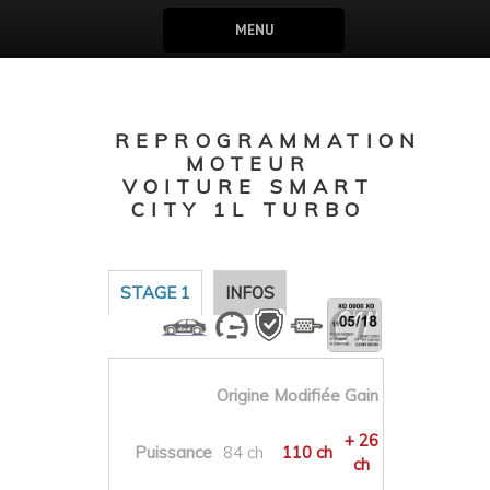
MENU
REPROGRAMMATION
MOTEUR
VOITURE SMART
CITY 1L TURBO
STAGE 1
INFOS
Origine
Modifiée
Gain
+ 26
Puissance
84 ch
110 ch
ch