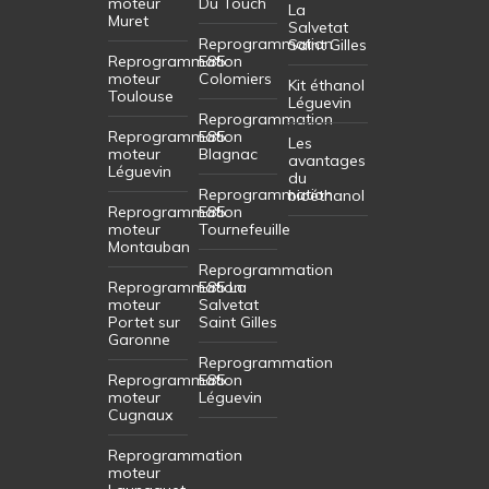
moteur
Du Touch
La
Muret
Salvetat
Reprogrammation
Saint Gilles
Reprogrammation
E85
moteur
Colomiers
Kit éthanol
Toulouse
Léguevin
Reprogrammation
Reprogrammation
E85
Les
moteur
Blagnac
avantages
Léguevin
du
Reprogrammation
bioéthanol
Reprogrammation
E85
moteur
Tournefeuille
Montauban
Reprogrammation
Reprogrammation
E85 La
moteur
Salvetat
Portet sur
Saint Gilles
Garonne
Reprogrammation
Reprogrammation
E85
moteur
Léguevin
Cugnaux
Reprogrammation
moteur