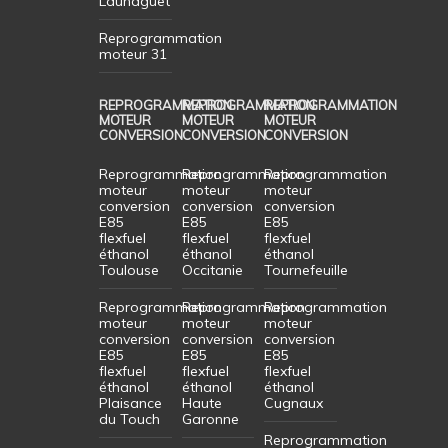
Launaguet
Reprogrammation
moteur 31
REPROGRAMMATION
REPROGRAMMATION
REPROGRAMMATION
MOTEUR
MOTEUR
MOTEUR
CONVERSION
CONVERSION
CONVERSION
Reprogrammation
Reprogrammation
Reprogrammation
moteur
moteur
moteur
conversion
conversion
conversion
E85
E85
E85
flexfuel
flexfuel
flexfuel
éthanol
éthanol
éthanol
Toulouse
Occitanie
Tournefeuille
Reprogrammation
Reprogrammation
Reprogrammation
moteur
moteur
moteur
conversion
conversion
conversion
E85
E85
E85
flexfuel
flexfuel
flexfuel
éthanol
éthanol
éthanol
Plaisance
Haute
Cugnaux
du Touch
Garonne
Reprogrammation