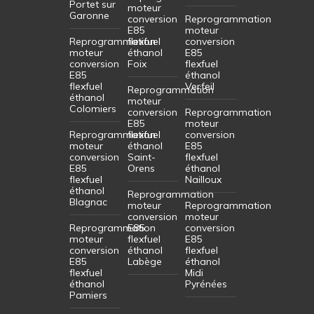
Portet sur
moteur
Garonne
conversion
Reprogrammation
E85
moteur
Reprogrammation
flexfuel
conversion
moteur
éthanol
E85
conversion
Foix
flexfuel
E85
éthanol
flexfuel
Verfeil
Reprogrammation
éthanol
moteur
Colomiers
conversion
Reprogrammation
E85
moteur
Reprogrammation
flexfuel
conversion
moteur
éthanol
E85
conversion
Saint-
flexfuel
E85
Orens
éthanol
flexfuel
Nailloux
éthanol
Reprogrammation
Blagnac
moteur
Reprogrammation
conversion
moteur
Reprogrammation
E85
conversion
moteur
flexfuel
E85
conversion
éthanol
flexfuel
E85
Labège
éthanol
flexfuel
Midi
éthanol
Pyrénées
Pamiers