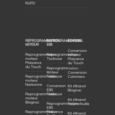
RGPD
REPROGRAMMATION
REPROGRAMMATION
ETHANOL
MOTEUR
E85
Conversion
Reprogrammation
Reprogrammation
éthanol
moteur
Toulouse
Plaisance
Plaisance
du Touch
du Touch
Reprogrammation
Moteur
Conversion
Reprogrammation
Toulouse
Colomiers
moteur
Narbonne
Conversion
Kit éthanol
E85
Blagnac
Reprogrammation
Toulouse
moteur
Kit éthanol
Blagnac
Reprogrammation
Tournefeuille
E85
Reprogrammation
Plaisance
Kit éthanol