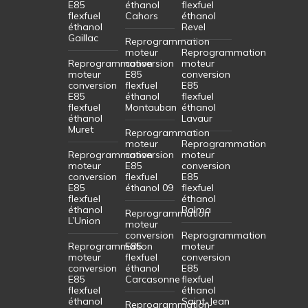
E85
éthanol
flexfuel
flexfuel
Cahors
éthanol
éthanol
Revel
Gaillac
Reprogrammation
moteur
Reprogrammation
Reprogrammation
conversion
moteur
moteur
E85
conversion
conversion
flexfuel
E85
E85
éthanol
flexfuel
flexfuel
Montauban
éthanol
éthanol
Lavaur
Muret
Reprogrammation
moteur
Reprogrammation
Reprogrammation
conversion
moteur
moteur
E85
conversion
conversion
flexfuel
E85
E85
éthanol 09
flexfuel
flexfuel
éthanol
éthanol
Balma
Reprogrammation
L’Union
moteur
conversion
Reprogrammation
Reprogrammation
E85
moteur
moteur
flexfuel
conversion
conversion
éthanol
E85
E85
Carcasonne
flexfuel
flexfuel
éthanol
éthanol
Saint-Jean
Reprogrammation