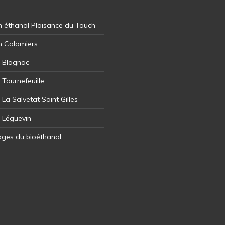
 éthanol Plaisance du Touch
n Colomiers
l Blagnac
 Tournefeuille
 La Salvetat Saint Gilles
l Léguevin
ages du bioéthanol