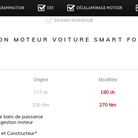
GRAMMATION
E85
DÉCALAMINAGE MOTEUR
DEVENIR REVENDEUR
N MOTEUR VOITURE SMART FO
Origine
Modifiée
177 ch
180 ch
230 Nm
270 Nm
ur banc de puissance
 gestion moteur
 et Constructeur*