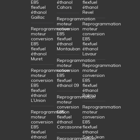
E85
éthanol
flexfuel
flexfuel
Cahors
éthanol
éthanol
Revel
Gaillac
Reprogrammation
moteur
Reprogrammation
Reprogrammation
conversion
moteur
moteur
E85
conversion
conversion
flexfuel
E85
E85
éthanol
flexfuel
flexfuel
Montauban
éthanol
éthanol
Lavaur
Muret
Reprogrammation
moteur
Reprogrammation
Reprogrammation
conversion
moteur
moteur
E85
conversion
conversion
flexfuel
E85
E85
éthanol 09
flexfuel
flexfuel
éthanol
éthanol
Balma
Reprogrammation
L’Union
moteur
conversion
Reprogrammation
Reprogrammation
E85
moteur
moteur
flexfuel
conversion
conversion
éthanol
E85
E85
Carcasonne
flexfuel
flexfuel
éthanol
éthanol
Saint-Jean
Reprogrammation