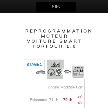
MENU
REPROGRAMMATION
MOTEUR
VOITURE SMART
FORFOUR 1.0
STAGE 1
INFOS
Origine
Modifiée
Gain
+ 8
Puissance
71 ch
79 ch
ch