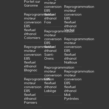
Portet sur
moteur
Garonne
conversion
Reprogrammation
E85
moteur
Reprogrammation
flexfuel
conversion
moteur
éthanol
E85
conversion
Foix
flexfuel
E85
éthanol
flexfuel
Verfeil
Reprogrammation
éthanol
moteur
Colomiers
conversion
Reprogrammation
E85
moteur
Reprogrammation
flexfuel
conversion
moteur
éthanol
E85
conversion
Saint-
flexfuel
E85
Orens
éthanol
flexfuel
Nailloux
éthanol
Reprogrammation
Blagnac
moteur
Reprogrammation
conversion
moteur
Reprogrammation
E85
conversion
moteur
flexfuel
E85
conversion
éthanol
flexfuel
E85
Labège
éthanol
flexfuel
Midi
éthanol
Pyrénées
Pamiers