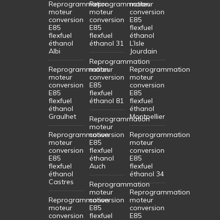
Reprogrammation
Reprogrammation
moteur
moteur
moteur
conversion
conversion
conversion
E85
E85
E85
flexfuel
flexfuel
flexfuel
éthanol
éthanol
éthanol 31
L’Isle
Albi
Jourdain
Reprogrammation
Reprogrammation
moteur
Reprogrammation
moteur
conversion
moteur
conversion
E85
conversion
E85
flexfuel
E85
flexfuel
éthanol 81
flexfuel
éthanol
éthanol
Graulhet
Montpellier
Reprogrammation
moteur
Reprogrammation
conversion
Reprogrammation
moteur
E85
moteur
conversion
flexfuel
conversion
E85
éthanol
E85
flexfuel
Auch
flexfuel
éthanol
éthanol 34
Castres
Reprogrammation
moteur
Reprogrammation
Reprogrammation
conversion
moteur
moteur
E85
conversion
conversion
flexfuel
E85