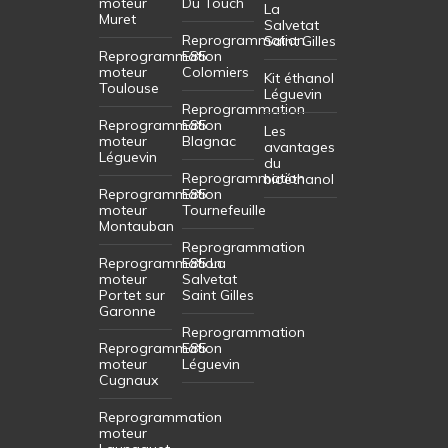
moteur
Du Touch
La
Muret
Salvetat
Reprogrammation
Saint Gilles
Reprogrammation
E85
moteur
Colomiers
Kit éthanol
Toulouse
Léguevin
Reprogrammation
Reprogrammation
E85
Les
moteur
Blagnac
avantages
Léguevin
du
Reprogrammation
bioéthanol
Reprogrammation
E85
moteur
Tournefeuille
Montauban
Reprogrammation
Reprogrammation
E85 La
moteur
Salvetat
Portet sur
Saint Gilles
Garonne
Reprogrammation
Reprogrammation
E85
moteur
Léguevin
Cugnaux
Reprogrammation
moteur