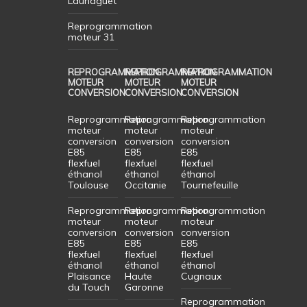
Launaguet
Reprogrammation
moteur 31
REPROGRAMMATION
REPROGRAMMATION
REPROGRAMMATION
MOTEUR
MOTEUR
MOTEUR
CONVERSION
CONVERSION
CONVERSION
Reprogrammation
Reprogrammation
Reprogrammation
moteur
moteur
moteur
conversion
conversion
conversion
E85
E85
E85
flexfuel
flexfuel
flexfuel
éthanol
éthanol
éthanol
Toulouse
Occitanie
Tournefeuille
Reprogrammation
Reprogrammation
Reprogrammation
moteur
moteur
moteur
conversion
conversion
conversion
E85
E85
E85
flexfuel
flexfuel
flexfuel
éthanol
éthanol
éthanol
Plaisance
Haute
Cugnaux
du Touch
Garonne
Reprogrammation