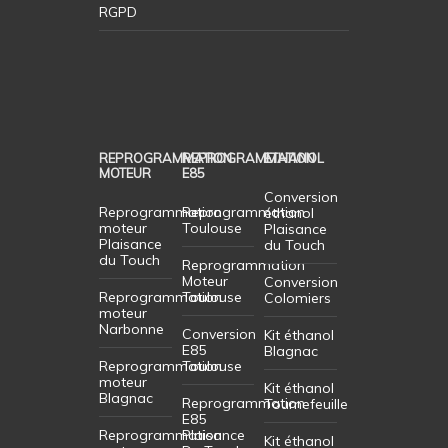
RGPD
REPROGRAMMATION
REPROGRAMMATION
ETHANOL
MOTEUR
E85
Conversion
Reprogrammation
Reprogrammation
éthanol
moteur
Toulouse
Plaisance
Plaisance
du Touch
du Touch
Reprogrammation
Moteur
Conversion
Reprogrammation
Toulouse
Colomiers
moteur
Narbonne
Conversion
Kit éthanol
E85
Blagnac
Reprogrammation
Toulouse
moteur
Kit éthanol
Blagnac
Reprogrammation
Tournefeuille
E85
Reprogrammation
Plaisance
Kit éthanol