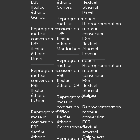
E85
éthanol
flexfuel
flexfuel
Cahors
éthanol
éthanol
Revel
Gaillac
Reprogrammation
moteur
Reprogrammation
Reprogrammation
conversion
moteur
moteur
E85
conversion
conversion
flexfuel
E85
E85
éthanol
flexfuel
flexfuel
Montauban
éthanol
éthanol
Lavaur
Muret
Reprogrammation
moteur
Reprogrammation
Reprogrammation
conversion
moteur
moteur
E85
conversion
conversion
flexfuel
E85
E85
éthanol 09
flexfuel
flexfuel
éthanol
éthanol
Balma
Reprogrammation
L’Union
moteur
conversion
Reprogrammation
Reprogrammation
E85
moteur
moteur
flexfuel
conversion
conversion
éthanol
E85
E85
Carcasonne
flexfuel
flexfuel
éthanol
éthanol
Saint-Jean
Reprogrammation