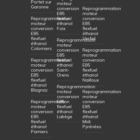
Portet sur
moteur
Garonne
conversion
Reprogrammation
E85
moteur
Reprogrammation
flexfuel
conversion
moteur
éthanol
E85
conversion
Foix
flexfuel
E85
éthanol
flexfuel
Verfeil
Reprogrammation
éthanol
moteur
Colomiers
conversion
Reprogrammation
E85
moteur
Reprogrammation
flexfuel
conversion
moteur
éthanol
E85
conversion
Saint-
flexfuel
E85
Orens
éthanol
flexfuel
Nailloux
éthanol
Reprogrammation
Blagnac
moteur
Reprogrammation
conversion
moteur
Reprogrammation
E85
conversion
moteur
flexfuel
E85
conversion
éthanol
flexfuel
E85
Labège
éthanol
flexfuel
Midi
éthanol
Pyrénées
Pamiers