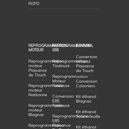
RGPD
REPROGRAMMATION
REPROGRAMMATION
ETHANOL
MOTEUR
E85
Conversion
Reprogrammation
Reprogrammation
éthanol
moteur
Toulouse
Plaisance
Plaisance
du Touch
du Touch
Reprogrammation
Moteur
Conversion
Reprogrammation
Toulouse
Colomiers
moteur
Narbonne
Conversion
Kit éthanol
E85
Blagnac
Reprogrammation
Toulouse
moteur
Kit éthanol
Blagnac
Reprogrammation
Tournefeuille
E85
Reprogrammation
Plaisance
Kit éthanol