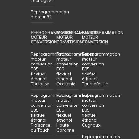
Launaguet
Reprogrammation
moteur 31
REPROGRAMMATION
REPROGRAMMATION
REPROGRAMMATION
MOTEUR
MOTEUR
MOTEUR
CONVERSION
CONVERSION
CONVERSION
Reprogrammation
Reprogrammation
Reprogrammation
moteur
moteur
moteur
conversion
conversion
conversion
E85
E85
E85
flexfuel
flexfuel
flexfuel
éthanol
éthanol
éthanol
Toulouse
Occitanie
Tournefeuille
Reprogrammation
Reprogrammation
Reprogrammation
moteur
moteur
moteur
conversion
conversion
conversion
E85
E85
E85
flexfuel
flexfuel
flexfuel
éthanol
éthanol
éthanol
Plaisance
Haute
Cugnaux
du Touch
Garonne
Reprogrammation