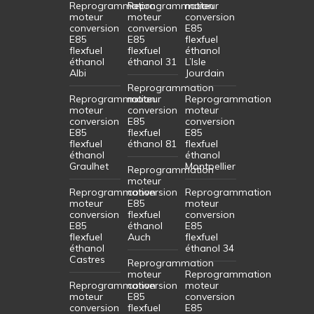
Reprogrammation
Reprogrammation
moteur
moteur
moteur
conversion
conversion
conversion
E85
E85
E85
flexfuel
flexfuel
flexfuel
éthanol
éthanol
éthanol 31
L’Isle
Albi
Jourdain
Reprogrammation
Reprogrammation
moteur
Reprogrammation
moteur
conversion
moteur
conversion
E85
conversion
E85
flexfuel
E85
flexfuel
éthanol 81
flexfuel
éthanol
éthanol
Graulhet
Montpellier
Reprogrammation
moteur
Reprogrammation
conversion
Reprogrammation
moteur
E85
moteur
conversion
flexfuel
conversion
E85
éthanol
E85
flexfuel
Auch
flexfuel
éthanol
éthanol 34
Castres
Reprogrammation
moteur
Reprogrammation
Reprogrammation
conversion
moteur
moteur
E85
conversion
conversion
flexfuel
E85