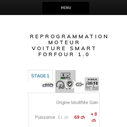
MENU
REPROGRAMMATION
MOTEUR
VOITURE SMART
FORFOUR 1.0
STAGE 1
INFOS
Origine
Modifiée
Gain
+ 8
Puissance
61 ch
69 ch
ch