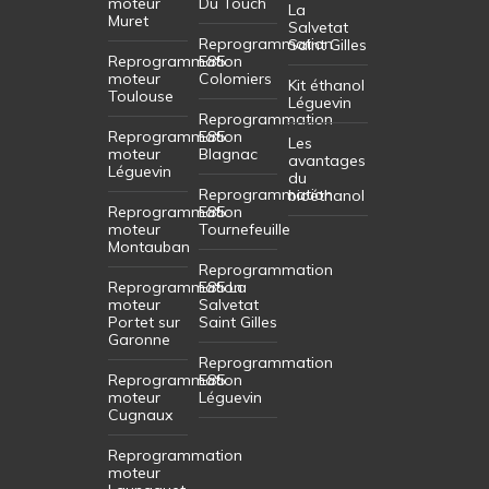
moteur
Du Touch
La
Muret
Salvetat
Reprogrammation
Saint Gilles
Reprogrammation
E85
moteur
Colomiers
Kit éthanol
Toulouse
Léguevin
Reprogrammation
Reprogrammation
E85
Les
moteur
Blagnac
avantages
Léguevin
du
Reprogrammation
bioéthanol
Reprogrammation
E85
moteur
Tournefeuille
Montauban
Reprogrammation
Reprogrammation
E85 La
moteur
Salvetat
Portet sur
Saint Gilles
Garonne
Reprogrammation
Reprogrammation
E85
moteur
Léguevin
Cugnaux
Reprogrammation
moteur