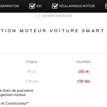
GRAMMATION
E85
DÉCALAMINAGE MOTEUR
DEVENIR REVENDEUR
TION MOTEUR VOITURE SMART 
Origine
Modifiée
90 ch
100 ch
135 Nm
155 Nm
ur banc de puissance
 gestion moteur
 et Constructeur*