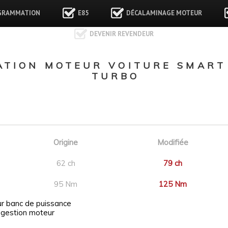
GRAMMATION
E85
DÉCALAMINAGE MOTEUR
DEVENIR REVENDEUR
TION MOTEUR VOITURE SMART 
TURBO
Origine
Modifiée
62 ch
79 ch
95 Nm
125 Nm
ur banc de puissance
 gestion moteur