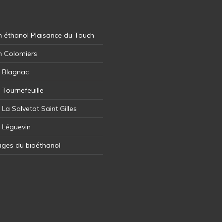
 éthanol Plaisance du Touch
n Colomiers
l Blagnac
 Tournefeuille
 La Salvetat Saint Gilles
l Léguevin
ages du bioéthanol