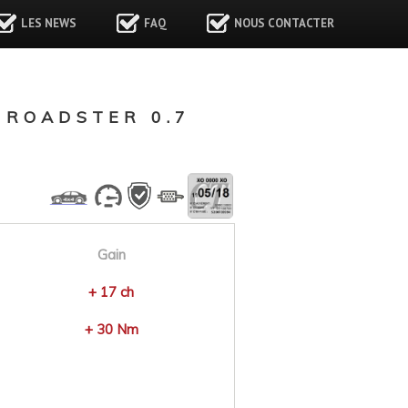
LES NEWS
FAQ
NOUS CONTACTER
ROADSTER 0.7
Gain
+ 17 ch
+ 30 Nm