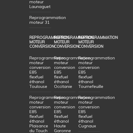
moteur
Launaguet
Reprogrammation
moteur 31
REPROGRAMMATION
REPROGRAMMATION
REPROGRAMMATION
MOTEUR
MOTEUR
MOTEUR
CONVERSION
CONVERSION
CONVERSION
Reprogrammation
Reprogrammation
Reprogrammation
moteur
moteur
moteur
conversion
conversion
conversion
E85
E85
E85
flexfuel
flexfuel
flexfuel
éthanol
éthanol
éthanol
Toulouse
Occitanie
Tournefeuille
Reprogrammation
Reprogrammation
Reprogrammation
moteur
moteur
moteur
conversion
conversion
conversion
E85
E85
E85
flexfuel
flexfuel
flexfuel
éthanol
éthanol
éthanol
Plaisance
Haute
Cugnaux
du Touch
Garonne