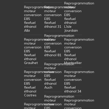
Reprogrammation
Reprogrammation
Reprogrammation
moteur
moteur
moteur
conversion
conversion
conversion
E85
E85
E85
flexfuel
flexfuel
flexfuel
éthanol
éthanol
éthanol 31
L’Isle
Albi
Jourdain
Reprogrammation
Reprogrammation
moteur
Reprogrammation
moteur
conversion
moteur
conversion
E85
conversion
E85
flexfuel
E85
flexfuel
éthanol 81
flexfuel
éthanol
éthanol
Graulhet
Montpellier
Reprogrammation
moteur
Reprogrammation
conversion
Reprogrammation
moteur
E85
moteur
conversion
flexfuel
conversion
E85
éthanol
E85
flexfuel
Auch
flexfuel
éthanol
éthanol 34
Castres
Reprogrammation
moteur
Reprogrammation
Reprogrammation
conversion
moteur
moteur
E85
conversion