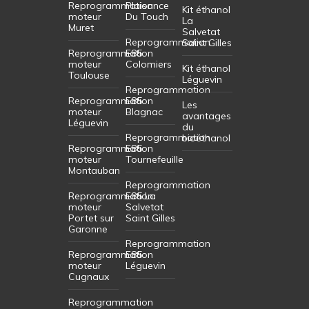
Reprogrammation
Plaisance
Kit éthanol
moteur
Du Touch
La
Muret
Salvetat
Reprogrammation
Saint Gilles
Reprogrammation
E85
moteur
Colomiers
Kit éthanol
Toulouse
Léguevin
Reprogrammation
Reprogrammation
E85
Les
moteur
Blagnac
avantages
Léguevin
du
Reprogrammation
bioéthanol
Reprogrammation
E85
moteur
Tournefeuille
Montauban
Reprogrammation
Reprogrammation
E85 La
moteur
Salvetat
Portet sur
Saint Gilles
Garonne
Reprogrammation
Reprogrammation
E85
moteur
Léguevin
Cugnaux
Reprogrammation