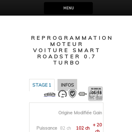
MENU
REPROGRAMMATION
MOTEUR
VOITURE SMART
ROADSTER 0.7
TURBO
STAGE 1
INFOS
Origine
Modifiée
Gain
+ 20
Puissance
82 ch
102 ch
ch