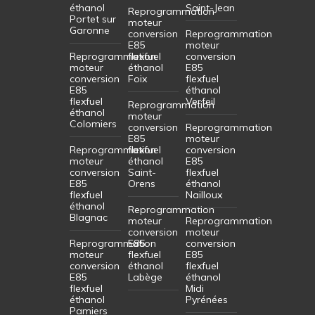
éthanol
Saint-Jean
Reprogrammation
Portet sur
moteur
Garonne
conversion
Reprogrammation
E85
moteur
Reprogrammation
flexfuel
conversion
moteur
éthanol
E85
conversion
Foix
flexfuel
E85
éthanol
flexfuel
Verfeil
Reprogrammation
éthanol
moteur
Colomiers
conversion
Reprogrammation
E85
moteur
Reprogrammation
flexfuel
conversion
moteur
éthanol
E85
conversion
Saint-
flexfuel
E85
Orens
éthanol
flexfuel
Nailloux
éthanol
Reprogrammation
Blagnac
moteur
Reprogrammation
conversion
moteur
Reprogrammation
E85
conversion
moteur
flexfuel
E85
conversion
éthanol
flexfuel
E85
Labège
éthanol
flexfuel
Midi
éthanol
Pyrénées
Pamiers