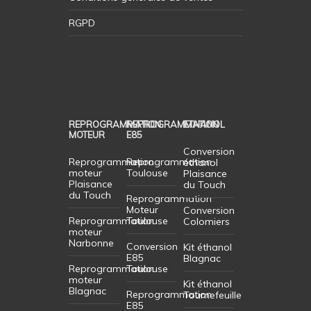
RGPD
REPROGRAMMATION
REPROGRAMMATION
ETHANOL
MOTEUR
E85
Conversion
Reprogrammation
Reprogrammation
éthanol
moteur
Toulouse
Plaisance
Plaisance
du Touch
du Touch
Reprogrammation
Moteur
Conversion
Reprogrammation
Toulouse
Colomiers
moteur
Narbonne
Conversion
Kit éthanol
E85
Blagnac
Reprogrammation
Toulouse
moteur
Kit éthanol
Blagnac
Reprogrammation
Tournefeuille
E85