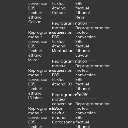
conversion
flexfuel
E85
E85
éthanol
flexfuel
flexfuel
Cahors
éthanol
éthanol
Revel
Gaillac
Reprogrammation
moteur
Reprogrammation
Reprogrammation
conversion
moteur
moteur
E85
conversion
conversion
flexfuel
E85
E85
éthanol
flexfuel
flexfuel
Montauban
éthanol
éthanol
Lavaur
Muret
Reprogrammation
moteur
Reprogrammation
Reprogrammation
conversion
moteur
moteur
E85
conversion
conversion
flexfuel
E85
E85
éthanol 09
flexfuel
flexfuel
éthanol
éthanol
Balma
Reprogrammation
L’Union
moteur
conversion
Reprogrammation
Reprogrammation
E85
moteur
moteur
flexfuel
conversion
conversion
éthanol
E85
E85
Carcasonne
flexfuel
flexfuel
éthanol