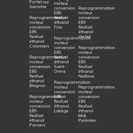
Portet sur
moteur
Garonne
conversion
Reprogrammation
E85
moteur
Reprogrammation
flexfuel
conversion
moteur
éthanol
E85
conversion
Foix
flexfuel
E85
éthanol
flexfuel
Verfeil
Reprogrammation
éthanol
moteur
Colomiers
conversion
Reprogrammation
E85
moteur
Reprogrammation
flexfuel
conversion
moteur
éthanol
E85
conversion
Saint-
flexfuel
E85
Orens
éthanol
flexfuel
Nailloux
éthanol
Reprogrammation
Blagnac
moteur
Reprogrammation
conversion
moteur
Reprogrammation
E85
conversion
moteur
flexfuel
E85
conversion
éthanol
flexfuel
E85
Labège
éthanol
flexfuel
Midi
éthanol
Pyrénées
Pamiers