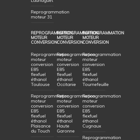
Launaguet
Reprogrammation
moteur 31
REPROGRAMMATION
REPROGRAMMATION
REPROGRAMMATION
MOTEUR
MOTEUR
MOTEUR
CONVERSION
CONVERSION
CONVERSION
Reprogrammation
Reprogrammation
Reprogrammation
moteur
moteur
moteur
conversion
conversion
conversion
E85
E85
E85
flexfuel
flexfuel
flexfuel
éthanol
éthanol
éthanol
Toulouse
Occitanie
Tournefeuille
Reprogrammation
Reprogrammation
Reprogrammation
moteur
moteur
moteur
conversion
conversion
conversion
E85
E85
E85
flexfuel
flexfuel
flexfuel
éthanol
éthanol
éthanol
Plaisance
Haute
Cugnaux
du Touch
Garonne
Reprogrammation