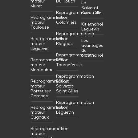
moteur
Du Touch
La
Muret
Salvetat
Reprogrammation
Saint Gilles
Reprogrammation
E85
moteur
Colomiers
Kit éthanol
Toulouse
Léguevin
Reprogrammation
Reprogrammation
E85
Les
moteur
Blagnac
avantages
Léguevin
du
Reprogrammation
bioéthanol
Reprogrammation
E85
moteur
Tournefeuille
Montauban
Reprogrammation
Reprogrammation
E85 La
moteur
Salvetat
Portet sur
Saint Gilles
Garonne
Reprogrammation
Reprogrammation
E85
moteur
Léguevin
Cugnaux
Reprogrammation
moteur