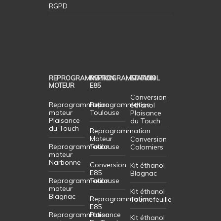
RGPD
REPROGRAMMATION
REPROGRAMMATION
ETHANOL
MOTEUR
E85
Conversion
Reprogrammation
Reprogrammation
éthanol
moteur
Toulouse
Plaisance
Plaisance
du Touch
du Touch
Reprogrammation
Moteur
Conversion
Reprogrammation
Toulouse
Colomiers
moteur
Narbonne
Conversion
Kit éthanol
E85
Blagnac
Reprogrammation
Toulouse
moteur
Kit éthanol
Blagnac
Reprogrammation
Tournefeuille
E85
Reprogrammation
Plaisance
Kit éthanol