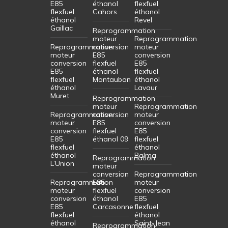
E85
éthanol
flexfuel
flexfuel
Cahors
éthanol
éthanol
Revel
Gaillac
Reprogrammation
moteur
Reprogrammation
Reprogrammation
conversion
moteur
moteur
E85
conversion
conversion
flexfuel
E85
E85
éthanol
flexfuel
flexfuel
Montauban
éthanol
éthanol
Lavaur
Muret
Reprogrammation
moteur
Reprogrammation
Reprogrammation
conversion
moteur
moteur
E85
conversion
conversion
flexfuel
E85
E85
éthanol 09
flexfuel
flexfuel
éthanol
éthanol
Balma
Reprogrammation
L’Union
moteur
conversion
Reprogrammation
Reprogrammation
E85
moteur
moteur
flexfuel
conversion
conversion
éthanol
E85
E85
Carcasonne
flexfuel
flexfuel
éthanol
éthanol
Saint-Jean
Reprogrammation