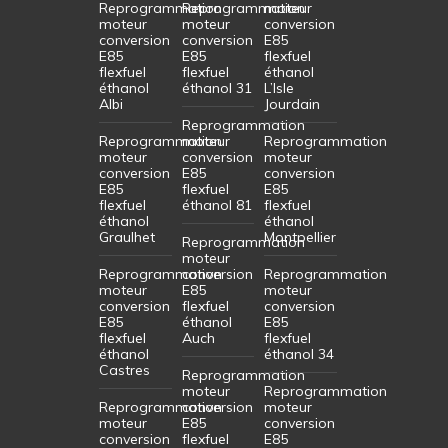
Reprogrammation
Reprogrammation
moteur
moteur
moteur
conversion
conversion
conversion
E85
E85
E85
flexfuel
flexfuel
flexfuel
éthanol
éthanol
éthanol 31
L’Isle
Albi
Jourdain
Reprogrammation
Reprogrammation
moteur
Reprogrammation
moteur
conversion
moteur
conversion
E85
conversion
E85
flexfuel
E85
flexfuel
éthanol 81
flexfuel
éthanol
éthanol
Graulhet
Montpellier
Reprogrammation
moteur
Reprogrammation
conversion
Reprogrammation
moteur
E85
moteur
conversion
flexfuel
conversion
E85
éthanol
E85
flexfuel
Auch
flexfuel
éthanol
éthanol 34
Castres
Reprogrammation
moteur
Reprogrammation
Reprogrammation
conversion
moteur
moteur
E85
conversion
conversion
flexfuel
E85