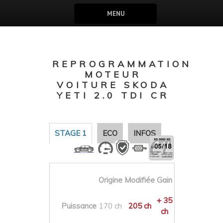
MENU
REPROGRAMMATION
MOTEUR
VOITURE SKODA
YETI 2.0 TDI CR
STAGE 1
ECO
INFOS
Origine
Modifiée
Gain
+ 35
Puissance
170 ch
205 ch
ch