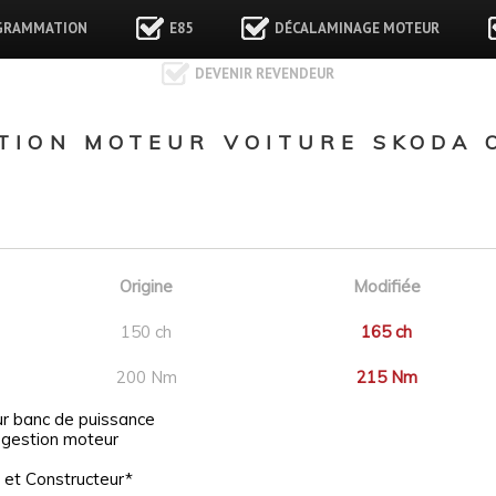
GRAMMATION
E85
DÉCALAMINAGE MOTEUR
DEVENIR REVENDEUR
ION MOTEUR VOITURE SKODA O
Origine
Modifiée
150 ch
165 ch
200 Nm
215 Nm
ur banc de puissance
 gestion moteur
 et Constructeur*