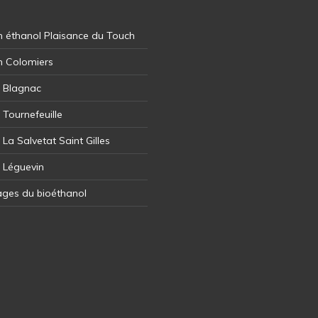
 éthanol Plaisance du Touch
n Colomiers
l Blagnac
 Tournefeuille
 La Salvetat Saint Gilles
l Léguevin
ages du bioéthanol