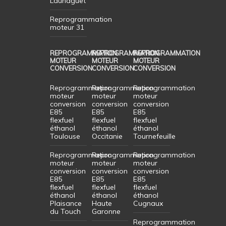
Launaguet
Reprogrammation
moteur 31
REPROGRAMMATION
REPROGRAMMATION
REPROGRAMMATION
MOTEUR
MOTEUR
MOTEUR
CONVERSION
CONVERSION
CONVERSION
Reprogrammation
Reprogrammation
Reprogrammation
moteur
moteur
moteur
conversion
conversion
conversion
E85
E85
E85
flexfuel
flexfuel
flexfuel
éthanol
éthanol
éthanol
Toulouse
Occitanie
Tournefeuille
Reprogrammation
Reprogrammation
Reprogrammation
moteur
moteur
moteur
conversion
conversion
conversion
E85
E85
E85
flexfuel
flexfuel
flexfuel
éthanol
éthanol
éthanol
Plaisance
Haute
Cugnaux
du Touch
Garonne
Reprogrammation