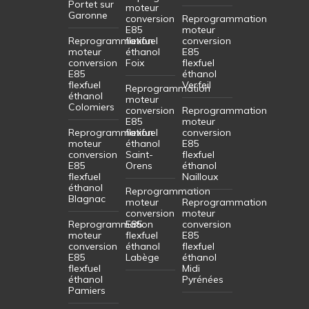
Portet sur
moteur
Garonne
conversion
Reprogrammation
E85
moteur
Reprogrammation
flexfuel
conversion
moteur
éthanol
E85
conversion
Foix
flexfuel
E85
éthanol
flexfuel
Verfeil
Reprogrammation
éthanol
moteur
Colomiers
conversion
Reprogrammation
E85
moteur
Reprogrammation
flexfuel
conversion
moteur
éthanol
E85
conversion
Saint-
flexfuel
E85
Orens
éthanol
flexfuel
Nailloux
éthanol
Reprogrammation
Blagnac
moteur
Reprogrammation
conversion
moteur
Reprogrammation
E85
conversion
moteur
flexfuel
E85
conversion
éthanol
flexfuel
E85
Labège
éthanol
flexfuel
Midi
éthanol
Pyrénées
Pamiers