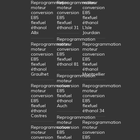
Reprogrammation
Reprogrammation
moteur
moteur
moteur
conversion
conversion
conversion
E85
E85
E85
flexfuel
flexfuel
flexfuel
éthanol
éthanol
éthanol 31
L’Isle
Albi
Jourdain
Reprogrammation
Reprogrammation
moteur
Reprogrammation
moteur
conversion
moteur
conversion
E85
conversion
E85
flexfuel
E85
flexfuel
éthanol 81
flexfuel
éthanol
éthanol
Graulhet
Montpellier
Reprogrammation
moteur
Reprogrammation
conversion
Reprogrammation
moteur
E85
moteur
conversion
flexfuel
conversion
E85
éthanol
E85
flexfuel
Auch
flexfuel
éthanol
éthanol 34
Castres
Reprogrammation
moteur
Reprogrammation
Reprogrammation
conversion
moteur
moteur
E85
conversion
conversion
flexfuel
E85