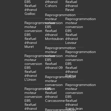
E85
éthanol
flexfuel
flexfuel
Cahors
éthanol
éthanol
Revel
Gaillac
Reprogrammation
moteur
Reprogrammation
Reprogrammation
conversion
moteur
moteur
E85
conversion
conversion
flexfuel
E85
E85
éthanol
flexfuel
flexfuel
Montauban
éthanol
éthanol
Lavaur
Muret
Reprogrammation
moteur
Reprogrammation
Reprogrammation
conversion
moteur
moteur
E85
conversion
conversion
flexfuel
E85
E85
éthanol 09
flexfuel
flexfuel
éthanol
éthanol
Balma
Reprogrammation
L’Union
moteur
conversion
Reprogrammation
Reprogrammation
E85
moteur
moteur
flexfuel
conversion
conversion
éthanol
E85
E85
Carcasonne
flexfuel
flexfuel
éthanol
éthanol
Saint-Jean
Reprogrammation