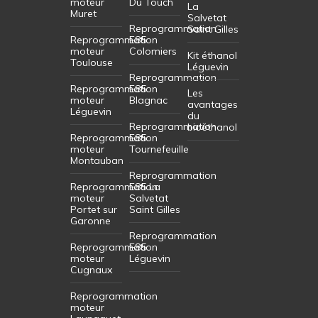
moteur
Du Touch
La
Muret
Salvetat
Reprogrammation
Saint Gilles
Reprogrammation
E85
moteur
Colomiers
Kit éthanol
Toulouse
Léguevin
Reprogrammation
Reprogrammation
E85
Les
moteur
Blagnac
avantages
Léguevin
du
Reprogrammation
bioéthanol
Reprogrammation
E85
moteur
Tournefeuille
Montauban
Reprogrammation
Reprogrammation
E85 La
moteur
Salvetat
Portet sur
Saint Gilles
Garonne
Reprogrammation
Reprogrammation
E85
moteur
Léguevin
Cugnaux
Reprogrammation
moteur