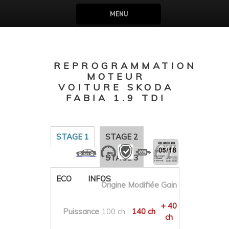
MENU
REPROGRAMMATION
MOTEUR
VOITURE SKODA
FABIA 1.9 TDI
STAGE 1
STAGE 2
STAGE 3
ECO
INFOS
Origine
Modifiée
Gain
+ 40
Puissance
100 ch
140 ch
ch