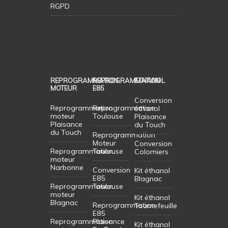
RGPD
REPROGRAMMATION
REPROGRAMMATION
ETHANOL
MOTEUR
E85
Conversion
Reprogrammation
Reprogrammation
éthanol
moteur
Toulouse
Plaisance
Plaisance
du Touch
du Touch
Reprogrammation
Moteur
Conversion
Reprogrammation
Toulouse
Colomiers
moteur
Narbonne
Conversion
Kit éthanol
E85
Blagnac
Reprogrammation
Toulouse
moteur
Kit éthanol
Blagnac
Reprogrammation
Tournefeuille
E85
Reprogrammation
Plaisance
Kit éthanol