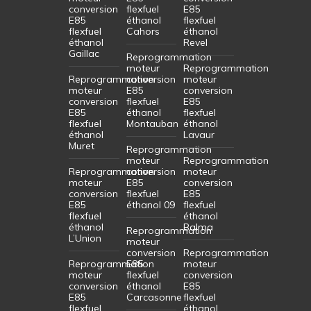
conversion
flexfuel
E85
E85
éthanol
flexfuel
flexfuel
Cahors
éthanol
éthanol
Revel
Gaillac
Reprogrammation
moteur
Reprogrammation
Reprogrammation
conversion
moteur
moteur
E85
conversion
conversion
flexfuel
E85
E85
éthanol
flexfuel
flexfuel
Montauban
éthanol
éthanol
Lavaur
Muret
Reprogrammation
moteur
Reprogrammation
Reprogrammation
conversion
moteur
moteur
E85
conversion
conversion
flexfuel
E85
E85
éthanol 09
flexfuel
flexfuel
éthanol
éthanol
Balma
Reprogrammation
L’Union
moteur
conversion
Reprogrammation
Reprogrammation
E85
moteur
moteur
flexfuel
conversion
conversion
éthanol
E85
E85
Carcasonne
flexfuel
flexfuel
éthanol