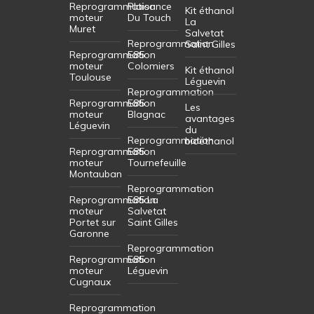
Reprogrammation
Plaisance
Kit éthanol
moteur
Du Touch
La
Muret
Salvetat
Reprogrammation
Saint Gilles
Reprogrammation
E85
moteur
Colomiers
Kit éthanol
Toulouse
Léguevin
Reprogrammation
Reprogrammation
E85
Les
moteur
Blagnac
avantages
Léguevin
du
Reprogrammation
bioéthanol
Reprogrammation
E85
moteur
Tournefeuille
Montauban
Reprogrammation
Reprogrammation
E85 La
moteur
Salvetat
Portet sur
Saint Gilles
Garonne
Reprogrammation
Reprogrammation
E85
moteur
Léguevin
Cugnaux
Reprogrammation