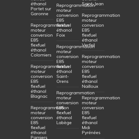
éthanol
Saint-Jean
Reprogrammation
Portet sur
moteur
Garonne
conversion
Reprogrammation
E85
moteur
Reprogrammation
flexfuel
conversion
moteur
éthanol
E85
conversion
Foix
flexfuel
E85
éthanol
flexfuel
Verfeil
Reprogrammation
éthanol
moteur
Colomiers
conversion
Reprogrammation
E85
moteur
Reprogrammation
flexfuel
conversion
moteur
éthanol
E85
conversion
Saint-
flexfuel
E85
Orens
éthanol
flexfuel
Nailloux
éthanol
Reprogrammation
Blagnac
moteur
Reprogrammation
conversion
moteur
Reprogrammation
E85
conversion
moteur
flexfuel
E85
conversion
éthanol
flexfuel
E85
Labège
éthanol
flexfuel
Midi
éthanol
Pyrénées
Pamiers