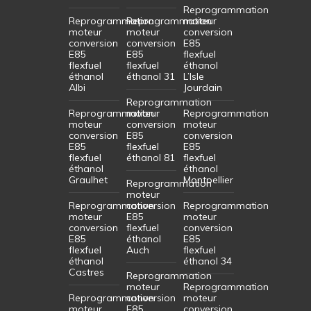
Reprogrammation
Reprogrammation
Reprogrammation
moteur
moteur
moteur
conversion
conversion
conversion
E85
E85
E85
flexfuel
flexfuel
flexfuel
éthanol
éthanol
éthanol 31
L’Isle
Albi
Jourdain
Reprogrammation
Reprogrammation
moteur
Reprogrammation
moteur
conversion
moteur
conversion
E85
conversion
E85
flexfuel
E85
flexfuel
éthanol 81
flexfuel
éthanol
éthanol
Graulhet
Montpellier
Reprogrammation
moteur
Reprogrammation
conversion
Reprogrammation
moteur
E85
moteur
conversion
flexfuel
conversion
E85
éthanol
E85
flexfuel
Auch
flexfuel
éthanol
éthanol 34
Castres
Reprogrammation
moteur
Reprogrammation
Reprogrammation
conversion
moteur
moteur
E85
conversion