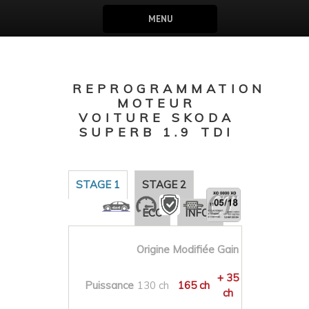
MENU
REPROGRAMMATION
MOTEUR
VOITURE SKODA
SUPERB 1.9 TDI
STAGE 1
STAGE 2
ECO
INFOS
Origine
Modifiée
Gain
+ 35
Puissance
130 ch
165 ch
ch