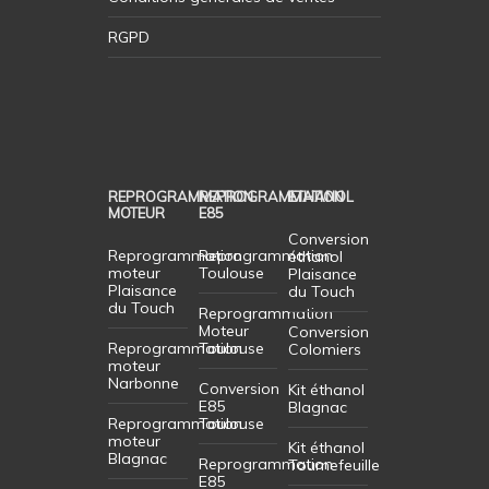
RGPD
REPROGRAMMATION
REPROGRAMMATION
ETHANOL
MOTEUR
E85
Conversion
Reprogrammation
Reprogrammation
éthanol
moteur
Toulouse
Plaisance
Plaisance
du Touch
du Touch
Reprogrammation
Moteur
Conversion
Reprogrammation
Toulouse
Colomiers
moteur
Narbonne
Conversion
Kit éthanol
E85
Blagnac
Reprogrammation
Toulouse
moteur
Kit éthanol
Blagnac
Reprogrammation
Tournefeuille
E85