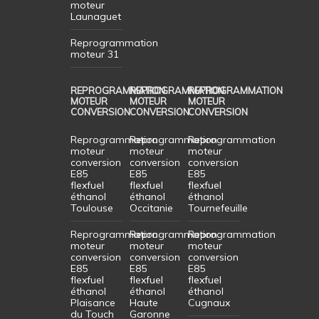
moteur
Launaguet
Reprogrammation
moteur 31
REPROGRAMMATION
REPROGRAMMATION
REPROGRAMMATION
MOTEUR
MOTEUR
MOTEUR
CONVERSION
CONVERSION
CONVERSION
Reprogrammation
Reprogrammation
Reprogrammation
moteur
moteur
moteur
conversion
conversion
conversion
E85
E85
E85
flexfuel
flexfuel
flexfuel
éthanol
éthanol
éthanol
Toulouse
Occitanie
Tournefeuille
Reprogrammation
Reprogrammation
Reprogrammation
moteur
moteur
moteur
conversion
conversion
conversion
E85
E85
E85
flexfuel
flexfuel
flexfuel
éthanol
éthanol
éthanol
Plaisance
Haute
Cugnaux
du Touch
Garonne