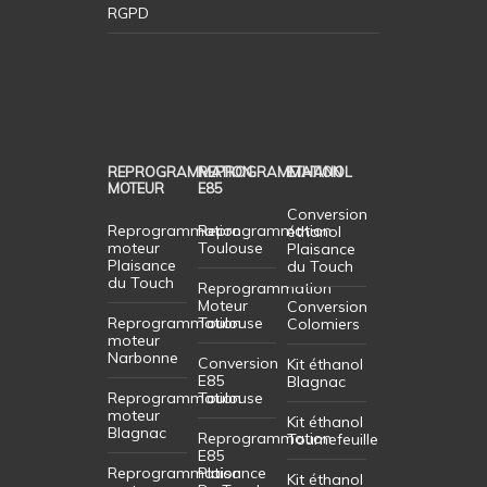
RGPD
REPROGRAMMATION
REPROGRAMMATION
ETHANOL
MOTEUR
E85
Conversion
Reprogrammation
Reprogrammation
éthanol
moteur
Toulouse
Plaisance
Plaisance
du Touch
du Touch
Reprogrammation
Moteur
Conversion
Reprogrammation
Toulouse
Colomiers
moteur
Narbonne
Conversion
Kit éthanol
E85
Blagnac
Reprogrammation
Toulouse
moteur
Kit éthanol
Blagnac
Reprogrammation
Tournefeuille
E85
Reprogrammation
Plaisance
Kit éthanol