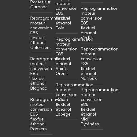
Portet sur
moteur
Garonne
conversion
Reprogrammation
E85
moteur
Reprogrammation
flexfuel
conversion
moteur
éthanol
E85
conversion
Foix
flexfuel
E85
éthanol
flexfuel
Verfeil
Reprogrammation
éthanol
moteur
Colomiers
conversion
Reprogrammation
E85
moteur
Reprogrammation
flexfuel
conversion
moteur
éthanol
E85
conversion
Saint-
flexfuel
E85
Orens
éthanol
flexfuel
Nailloux
éthanol
Reprogrammation
Blagnac
moteur
Reprogrammation
conversion
moteur
Reprogrammation
E85
conversion
moteur
flexfuel
E85
conversion
éthanol
flexfuel
E85
Labège
éthanol
flexfuel
Midi
éthanol
Pyrénées
Pamiers