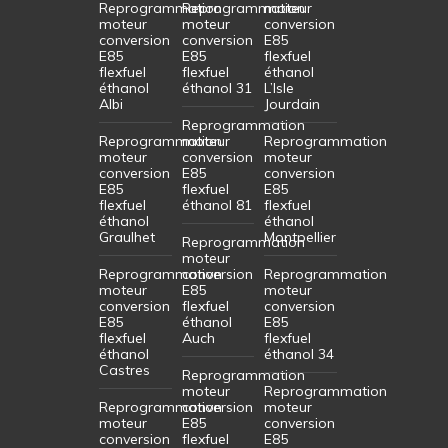
Reprogrammation
Reprogrammation
moteur
moteur
moteur
conversion
conversion
conversion
E85
E85
E85
flexfuel
flexfuel
flexfuel
éthanol
éthanol
éthanol 31
L’Isle
Albi
Jourdain
Reprogrammation
Reprogrammation
moteur
Reprogrammation
moteur
conversion
moteur
conversion
E85
conversion
E85
flexfuel
E85
flexfuel
éthanol 81
flexfuel
éthanol
éthanol
Graulhet
Montpellier
Reprogrammation
moteur
Reprogrammation
conversion
Reprogrammation
moteur
E85
moteur
conversion
flexfuel
conversion
E85
éthanol
E85
flexfuel
Auch
flexfuel
éthanol
éthanol 34
Castres
Reprogrammation
moteur
Reprogrammation
Reprogrammation
conversion
moteur
moteur
E85
conversion
conversion
flexfuel
E85