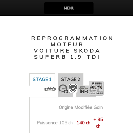
MENU
REPROGRAMMATION
MOTEUR
VOITURE SKODA
SUPERB 1.9 TDI
STAGE 1
STAGE 2
ECO
INFOS
Origine
Modifiée
Gain
+ 35
Puissance
105 ch
140 ch
ch