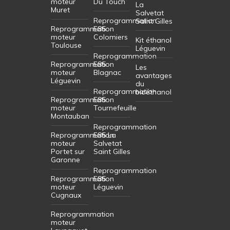
moteur
Du Touch
La
Muret
Salvetat
Reprogrammation
Saint Gilles
Reprogrammation
E85
moteur
Colomiers
Kit éthanol
Toulouse
Léguevin
Reprogrammation
Reprogrammation
E85
Les
moteur
Blagnac
avantages
Léguevin
du
Reprogrammation
bioéthanol
Reprogrammation
E85
moteur
Tournefeuille
Montauban
Reprogrammation
Reprogrammation
E85 La
moteur
Salvetat
Portet sur
Saint Gilles
Garonne
Reprogrammation
Reprogrammation
E85
moteur
Léguevin
Cugnaux
Reprogrammation
moteur