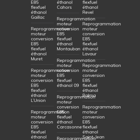
E85
éthanol
flexfuel
flexfuel
Cahors
éthanol
éthanol
Revel
Gaillac
Reprogrammation
moteur
Reprogrammation
Reprogrammation
conversion
moteur
moteur
E85
conversion
conversion
flexfuel
E85
E85
éthanol
flexfuel
flexfuel
Montauban
éthanol
éthanol
Lavaur
Muret
Reprogrammation
moteur
Reprogrammation
Reprogrammation
conversion
moteur
moteur
E85
conversion
conversion
flexfuel
E85
E85
éthanol 09
flexfuel
flexfuel
éthanol
éthanol
Balma
Reprogrammation
L’Union
moteur
conversion
Reprogrammation
Reprogrammation
E85
moteur
moteur
flexfuel
conversion
conversion
éthanol
E85
E85
Carcasonne
flexfuel
flexfuel
éthanol
éthanol
Saint-Jean
Reprogrammation