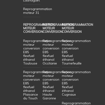
Launaguet
Reprogrammation
moteur 31
REPROGRAMMATION
REPROGRAMMATION
REPROGRAMMATION
MOTEUR
MOTEUR
MOTEUR
CONVERSION
CONVERSION
CONVERSION
Reprogrammation
Reprogrammation
Reprogrammation
moteur
moteur
moteur
conversion
conversion
conversion
E85
E85
E85
flexfuel
flexfuel
flexfuel
éthanol
éthanol
éthanol
Toulouse
Occitanie
Tournefeuille
Reprogrammation
Reprogrammation
Reprogrammation
moteur
moteur
moteur
conversion
conversion
conversion
E85
E85
E85
flexfuel
flexfuel
flexfuel
éthanol
éthanol
éthanol
Plaisance
Haute
Cugnaux
du Touch
Garonne
Reprogrammation