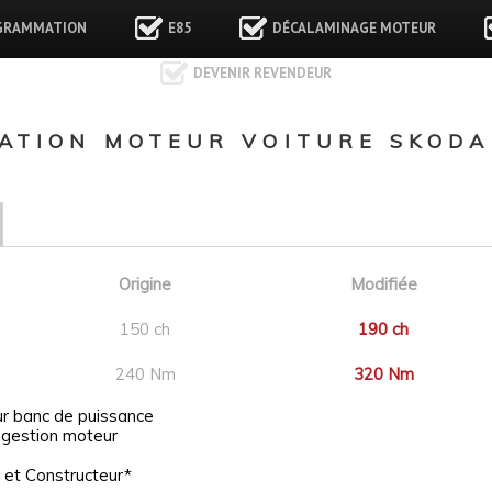
GRAMMATION
E85
DÉCALAMINAGE MOTEUR
DEVENIR REVENDEUR
TION MOTEUR VOITURE SKODA 
Origine
Modifiée
150 ch
190 ch
240 Nm
320 Nm
ur banc de puissance
 gestion moteur
 et Constructeur*