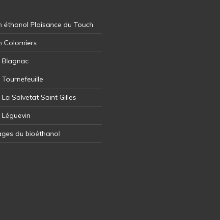
 éthanol Plaisance du Touch
n Colomiers
l Blagnac
 Tournefeuille
 La Salvetat Saint Gilles
l Léguevin
ages du bioéthanol