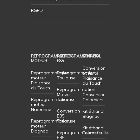
RGPD
REPROGRAMMATION
REPROGRAMMATION
ETHANOL
MOTEUR
E85
Conversion
Reprogrammation
Reprogrammation
éthanol
moteur
Toulouse
Plaisance
Plaisance
du Touch
du Touch
Reprogrammation
Moteur
Conversion
Reprogrammation
Toulouse
Colomiers
moteur
Narbonne
Conversion
Kit éthanol
E85
Blagnac
Reprogrammation
Toulouse
moteur
Kit éthanol
Blagnac
Reprogrammation
Tournefeuille
E85