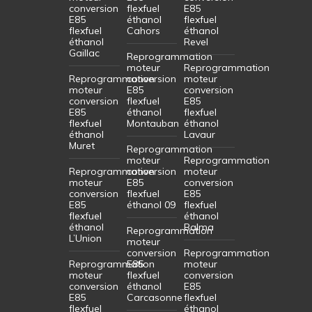
conversion
flexfuel
E85
E85
éthanol
flexfuel
flexfuel
Cahors
éthanol
éthanol
Revel
Gaillac
Reprogrammation
moteur
Reprogrammation
Reprogrammation
conversion
moteur
moteur
E85
conversion
conversion
flexfuel
E85
E85
éthanol
flexfuel
flexfuel
Montauban
éthanol
éthanol
Lavaur
Muret
Reprogrammation
moteur
Reprogrammation
Reprogrammation
conversion
moteur
moteur
E85
conversion
conversion
flexfuel
E85
E85
éthanol 09
flexfuel
flexfuel
éthanol
éthanol
Balma
Reprogrammation
L’Union
moteur
conversion
Reprogrammation
Reprogrammation
E85
moteur
moteur
flexfuel
conversion
conversion
éthanol
E85
E85
Carcasonne
flexfuel
flexfuel
éthanol