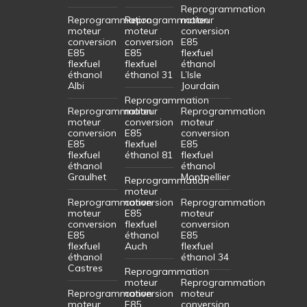
Reprogrammation
Reprogrammation
Reprogrammation
moteur
moteur
moteur
conversion
conversion
conversion
E85
E85
E85
flexfuel
flexfuel
flexfuel
éthanol
éthanol
éthanol 31
L’Isle
Albi
Jourdain
Reprogrammation
Reprogrammation
moteur
Reprogrammation
moteur
conversion
moteur
conversion
E85
conversion
E85
flexfuel
E85
flexfuel
éthanol 81
flexfuel
éthanol
éthanol
Graulhet
Montpellier
Reprogrammation
moteur
Reprogrammation
conversion
Reprogrammation
moteur
E85
moteur
conversion
flexfuel
conversion
E85
éthanol
E85
flexfuel
Auch
flexfuel
éthanol
éthanol 34
Castres
Reprogrammation
moteur
Reprogrammation
Reprogrammation
conversion
moteur
moteur
E85
conversion