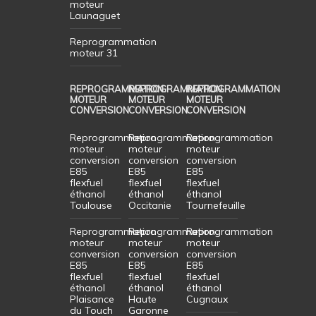
moteur
Launaguet
Reprogrammation
moteur 31
REPROGRAMMATION
REPROGRAMMATION
REPROGRAMMATION
MOTEUR
MOTEUR
MOTEUR
CONVERSION
CONVERSION
CONVERSION
Reprogrammation
Reprogrammation
Reprogrammation
moteur
moteur
moteur
conversion
conversion
conversion
E85
E85
E85
flexfuel
flexfuel
flexfuel
éthanol
éthanol
éthanol
Toulouse
Occitanie
Tournefeuille
Reprogrammation
Reprogrammation
Reprogrammation
moteur
moteur
moteur
conversion
conversion
conversion
E85
E85
E85
flexfuel
flexfuel
flexfuel
éthanol
éthanol
éthanol
Plaisance
Haute
Cugnaux
du Touch
Garonne