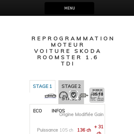
MENU
REPROGRAMMATION
MOTEUR
VOITURE SKODA
ROOMSTER 1.6
TDI
STAGE 1
STAGE 2
STAGE 3
ECO
INFOS
Origine
Modifiée
Gain
+ 31
Puissance
105 ch
136 ch
ch