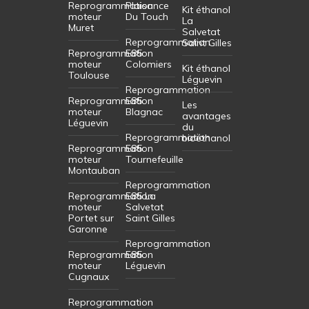
Reprogrammation
Plaisance
Kit éthanol
moteur
Du Touch
La
Muret
Salvetat
Reprogrammation
Saint Gilles
Reprogrammation
E85
moteur
Colomiers
Kit éthanol
Toulouse
Léguevin
Reprogrammation
Reprogrammation
E85
Les
moteur
Blagnac
avantages
Léguevin
du
Reprogrammation
bioéthanol
Reprogrammation
E85
moteur
Tournefeuille
Montauban
Reprogrammation
Reprogrammation
E85 La
moteur
Salvetat
Portet sur
Saint Gilles
Garonne
Reprogrammation
Reprogrammation
E85
moteur
Léguevin
Cugnaux
Reprogrammation