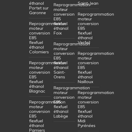
éthanol
Saint-Jean
Reprogrammation
Portet sur
moteur
Garonne
conversion
Reprogrammation
E85
moteur
Reprogrammation
flexfuel
conversion
moteur
éthanol
E85
conversion
Foix
flexfuel
E85
éthanol
flexfuel
Verfeil
Reprogrammation
éthanol
moteur
Colomiers
conversion
Reprogrammation
E85
moteur
Reprogrammation
flexfuel
conversion
moteur
éthanol
E85
conversion
Saint-
flexfuel
E85
Orens
éthanol
flexfuel
Nailloux
éthanol
Reprogrammation
Blagnac
moteur
Reprogrammation
conversion
moteur
Reprogrammation
E85
conversion
moteur
flexfuel
E85
conversion
éthanol
flexfuel
E85
Labège
éthanol
flexfuel
Midi
éthanol
Pyrénées
Pamiers