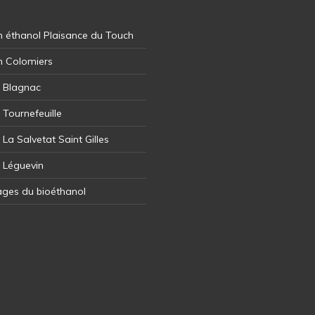
 éthanol Plaisance du Touch
n Colomiers
l Blagnac
 Tournefeuille
 La Salvetat Saint Gilles
l Léguevin
ages du bioéthanol