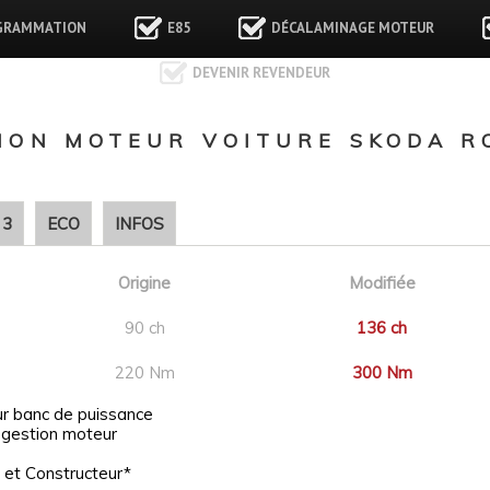
GRAMMATION
E85
DÉCALAMINAGE MOTEUR
DEVENIR REVENDEUR
ON MOTEUR VOITURE SKODA RO
 3
ECO
INFOS
Origine
Modifiée
90 ch
136 ch
220 Nm
300 Nm
ur banc de puissance
 gestion moteur
 et Constructeur*