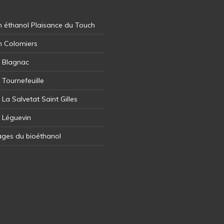
 éthanol Plaisance du Touch
n Colomiers
l Blagnac
 Tournefeuille
 La Salvetat Saint Gilles
l Léguevin
ages du bioéthanol