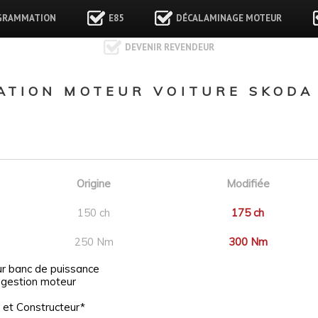
GRAMMATION
E85
DÉCALAMINAGE MOTEUR
DEVENIR REVENDEUR
TION MOTEUR VOITURE SKODA 
Origine
Modifiée
150 ch
175 ch
250 Nm
300 Nm
ur banc de puissance
 gestion moteur
 et Constructeur*