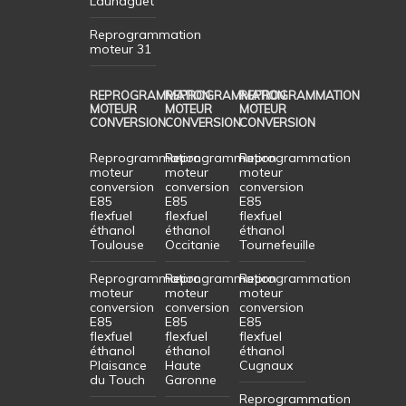
Launaguet
Reprogrammation
moteur 31
REPROGRAMMATION
REPROGRAMMATION
REPROGRAMMATION
MOTEUR
MOTEUR
MOTEUR
CONVERSION
CONVERSION
CONVERSION
Reprogrammation
Reprogrammation
Reprogrammation
moteur
moteur
moteur
conversion
conversion
conversion
E85
E85
E85
flexfuel
flexfuel
flexfuel
éthanol
éthanol
éthanol
Toulouse
Occitanie
Tournefeuille
Reprogrammation
Reprogrammation
Reprogrammation
moteur
moteur
moteur
conversion
conversion
conversion
E85
E85
E85
flexfuel
flexfuel
flexfuel
éthanol
éthanol
éthanol
Plaisance
Haute
Cugnaux
du Touch
Garonne
Reprogrammation