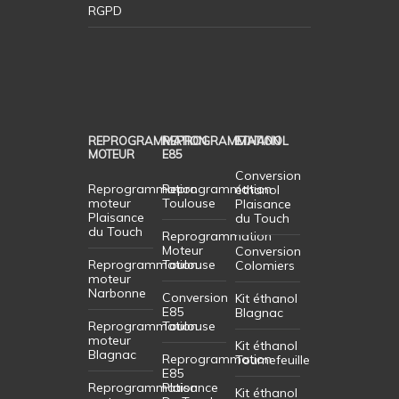
RGPD
REPROGRAMMATION
REPROGRAMMATION
ETHANOL
MOTEUR
E85
Conversion
Reprogrammation
Reprogrammation
éthanol
moteur
Toulouse
Plaisance
Plaisance
du Touch
du Touch
Reprogrammation
Moteur
Conversion
Reprogrammation
Toulouse
Colomiers
moteur
Narbonne
Conversion
Kit éthanol
E85
Blagnac
Reprogrammation
Toulouse
moteur
Kit éthanol
Blagnac
Reprogrammation
Tournefeuille
E85
Reprogrammation
Plaisance
Kit éthanol