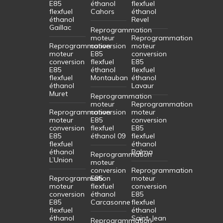
E85
éthanol
flexfuel
flexfuel
Cahors
éthanol
éthanol
Revel
Gaillac
Reprogrammation
moteur
Reprogrammation
Reprogrammation
conversion
moteur
moteur
E85
conversion
conversion
flexfuel
E85
E85
éthanol
flexfuel
flexfuel
Montauban
éthanol
éthanol
Lavaur
Muret
Reprogrammation
moteur
Reprogrammation
Reprogrammation
conversion
moteur
moteur
E85
conversion
conversion
flexfuel
E85
E85
éthanol 09
flexfuel
flexfuel
éthanol
éthanol
Balma
Reprogrammation
L’Union
moteur
conversion
Reprogrammation
Reprogrammation
E85
moteur
moteur
flexfuel
conversion
conversion
éthanol
E85
E85
Carcasonne
flexfuel
flexfuel
éthanol
éthanol
Saint-Jean
Reprogrammation