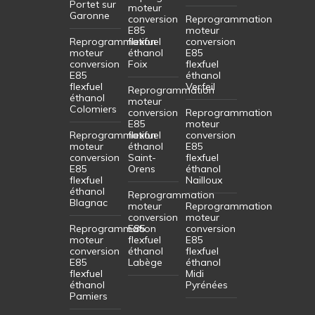
Portet sur
moteur
Garonne
conversion
Reprogrammation
E85
moteur
Reprogrammation
flexfuel
conversion
moteur
éthanol
E85
conversion
Foix
flexfuel
E85
éthanol
flexfuel
Verfeil
Reprogrammation
éthanol
moteur
Colomiers
conversion
Reprogrammation
E85
moteur
Reprogrammation
flexfuel
conversion
moteur
éthanol
E85
conversion
Saint-
flexfuel
E85
Orens
éthanol
flexfuel
Nailloux
éthanol
Reprogrammation
Blagnac
moteur
Reprogrammation
conversion
moteur
Reprogrammation
E85
conversion
moteur
flexfuel
E85
conversion
éthanol
flexfuel
E85
Labège
éthanol
flexfuel
Midi
éthanol
Pyrénées
Pamiers