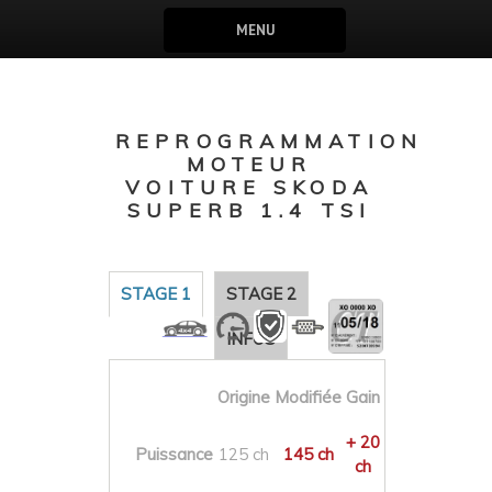
MENU
REPROGRAMMATION
MOTEUR
VOITURE SKODA
SUPERB 1.4 TSI
STAGE 1
STAGE 2
INFOS
Origine
Modifiée
Gain
+ 20
Puissance
125 ch
145 ch
ch