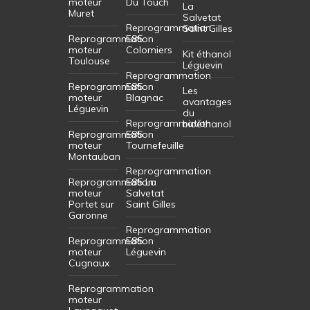
moteur
Du Touch
La
Muret
Salvetat
Reprogrammation
Saint Gilles
Reprogrammation
E85
moteur
Colomiers
Kit éthanol
Toulouse
Léguevin
Reprogrammation
Reprogrammation
E85
Les
moteur
Blagnac
avantages
Léguevin
du
Reprogrammation
bioéthanol
Reprogrammation
E85
moteur
Tournefeuille
Montauban
Reprogrammation
Reprogrammation
E85 La
moteur
Salvetat
Portet sur
Saint Gilles
Garonne
Reprogrammation
Reprogrammation
E85
moteur
Léguevin
Cugnaux
Reprogrammation
moteur