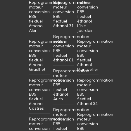
Reprogrammation
Reprogrammation
moteur
moteur
moteur
conversion
conversion
conversion
E85
E85
E85
flexfuel
flexfuel
flexfuel
éthanol
éthanol
éthanol 31
L’Isle
Albi
Jourdain
Reprogrammation
Reprogrammation
moteur
Reprogrammation
moteur
conversion
moteur
conversion
E85
conversion
E85
flexfuel
E85
flexfuel
éthanol 81
flexfuel
éthanol
éthanol
Graulhet
Montpellier
Reprogrammation
moteur
Reprogrammation
conversion
Reprogrammation
moteur
E85
moteur
conversion
flexfuel
conversion
E85
éthanol
E85
flexfuel
Auch
flexfuel
éthanol
éthanol 34
Castres
Reprogrammation
moteur
Reprogrammation
Reprogrammation
conversion
moteur
moteur
E85
conversion
conversion
flexfuel
E85