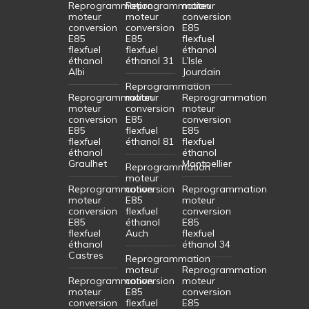
Reprogrammation
Reprogrammation
moteur
moteur
moteur
conversion
conversion
conversion
E85
E85
E85
flexfuel
flexfuel
flexfuel
éthanol
éthanol
éthanol 31
L’Isle
Albi
Jourdain
Reprogrammation
Reprogrammation
moteur
Reprogrammation
moteur
conversion
moteur
conversion
E85
conversion
E85
flexfuel
E85
flexfuel
éthanol 81
flexfuel
éthanol
éthanol
Graulhet
Montpellier
Reprogrammation
moteur
Reprogrammation
conversion
Reprogrammation
moteur
E85
moteur
conversion
flexfuel
conversion
E85
éthanol
E85
flexfuel
Auch
flexfuel
éthanol
éthanol 34
Castres
Reprogrammation
moteur
Reprogrammation
Reprogrammation
conversion
moteur
moteur
E85
conversion
conversion
flexfuel
E85