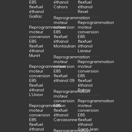
E85
éthanol
flexfuel
flexfuel
Cahors
éthanol
éthanol
Revel
Gaillac
Reprogrammation
moteur
Reprogrammation
Reprogrammation
conversion
moteur
moteur
E85
conversion
conversion
flexfuel
E85
E85
éthanol
flexfuel
flexfuel
Montauban
éthanol
éthanol
Lavaur
Muret
Reprogrammation
moteur
Reprogrammation
Reprogrammation
conversion
moteur
moteur
E85
conversion
conversion
flexfuel
E85
E85
éthanol 09
flexfuel
flexfuel
éthanol
éthanol
Balma
Reprogrammation
L’Union
moteur
conversion
Reprogrammation
Reprogrammation
E85
moteur
moteur
flexfuel
conversion
conversion
éthanol
E85
E85
Carcasonne
flexfuel
flexfuel
éthanol
éthanol
Saint-Jean
Reprogrammation