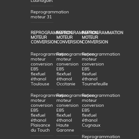
Launaguet
Reprogrammation
moteur 31
REPROGRAMMATION
REPROGRAMMATION
REPROGRAMMATION
MOTEUR
MOTEUR
MOTEUR
CONVERSION
CONVERSION
CONVERSION
Reprogrammation
Reprogrammation
Reprogrammation
moteur
moteur
moteur
conversion
conversion
conversion
E85
E85
E85
flexfuel
flexfuel
flexfuel
éthanol
éthanol
éthanol
Toulouse
Occitanie
Tournefeuille
Reprogrammation
Reprogrammation
Reprogrammation
moteur
moteur
moteur
conversion
conversion
conversion
E85
E85
E85
flexfuel
flexfuel
flexfuel
éthanol
éthanol
éthanol
Plaisance
Haute
Cugnaux
du Touch
Garonne
Reprogrammation