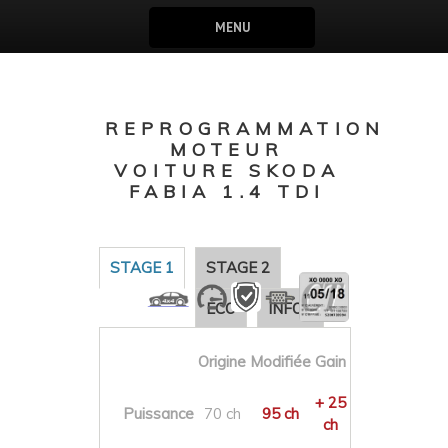
MENU
REPROGRAMMATION
MOTEUR
VOITURE SKODA
FABIA 1.4 TDI
STAGE 1
STAGE 2
ECO
INFOS
Origine
Modifiée
Gain
+ 25
Puissance
70 ch
95 ch
ch