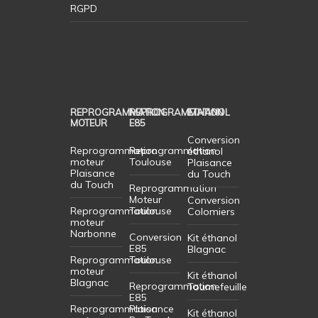
RGPD
REPROGRAMMATION
REPROGRAMMATION
ETHANOL
MOTEUR
E85
Conversion
Reprogrammation
Reprogrammation
éthanol
moteur
Toulouse
Plaisance
Plaisance
du Touch
du Touch
Reprogrammation
Moteur
Conversion
Reprogrammation
Toulouse
Colomiers
moteur
Narbonne
Conversion
Kit éthanol
E85
Blagnac
Reprogrammation
Toulouse
moteur
Kit éthanol
Blagnac
Reprogrammation
Tournefeuille
E85
Reprogrammation
Plaisance
Kit éthanol