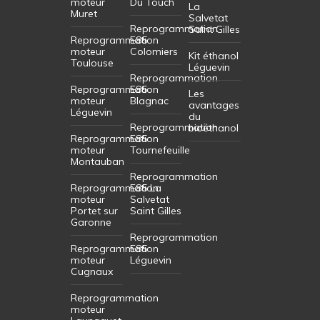
moteur
Du Touch
La
Muret
Salvetat
Reprogrammation
Saint Gilles
Reprogrammation
E85
moteur
Colomiers
Kit éthanol
Toulouse
Léguevin
Reprogrammation
Reprogrammation
E85
Les
moteur
Blagnac
avantages
Léguevin
du
Reprogrammation
bioéthanol
Reprogrammation
E85
moteur
Tournefeuille
Montauban
Reprogrammation
Reprogrammation
E85 La
moteur
Salvetat
Portet sur
Saint Gilles
Garonne
Reprogrammation
Reprogrammation
E85
moteur
Léguevin
Cugnaux
Reprogrammation
moteur