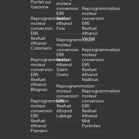
Portet sur
moteur
Garonne
conversion
Reprogrammation
E85
moteur
Reprogrammation
flexfuel
conversion
moteur
éthanol
E85
conversion
Foix
flexfuel
E85
éthanol
flexfuel
Verfeil
Reprogrammation
éthanol
moteur
Colomiers
conversion
Reprogrammation
E85
moteur
Reprogrammation
flexfuel
conversion
moteur
éthanol
E85
conversion
Saint-
flexfuel
E85
Orens
éthanol
flexfuel
Nailloux
éthanol
Reprogrammation
Blagnac
moteur
Reprogrammation
conversion
moteur
Reprogrammation
E85
conversion
moteur
flexfuel
E85
conversion
éthanol
flexfuel
E85
Labège
éthanol
flexfuel
Midi
éthanol
Pyrénées
Pamiers