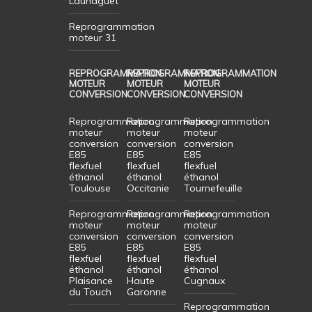
Launaguet
Reprogrammation
moteur 31
REPROGRAMMATION
REPROGRAMMATION
REPROGRAMMATION
MOTEUR
MOTEUR
MOTEUR
CONVERSION
CONVERSION
CONVERSION
Reprogrammation
Reprogrammation
Reprogrammation
moteur
moteur
moteur
conversion
conversion
conversion
E85
E85
E85
flexfuel
flexfuel
flexfuel
éthanol
éthanol
éthanol
Toulouse
Occitanie
Tournefeuille
Reprogrammation
Reprogrammation
Reprogrammation
moteur
moteur
moteur
conversion
conversion
conversion
E85
E85
E85
flexfuel
flexfuel
flexfuel
éthanol
éthanol
éthanol
Plaisance
Haute
Cugnaux
du Touch
Garonne
Reprogrammation