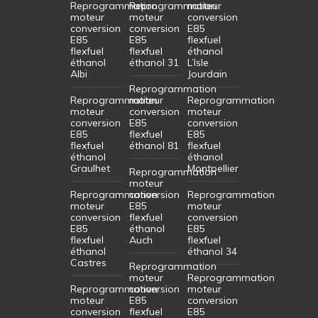
Reprogrammation
Reprogrammation
moteur
moteur
moteur
conversion
conversion
conversion
E85
E85
E85
flexfuel
flexfuel
flexfuel
éthanol
éthanol
éthanol 31
L’Isle
Albi
Jourdain
Reprogrammation
Reprogrammation
moteur
Reprogrammation
moteur
conversion
moteur
conversion
E85
conversion
E85
flexfuel
E85
flexfuel
éthanol 81
flexfuel
éthanol
éthanol
Graulhet
Montpellier
Reprogrammation
moteur
Reprogrammation
conversion
Reprogrammation
moteur
E85
moteur
conversion
flexfuel
conversion
E85
éthanol
E85
flexfuel
Auch
flexfuel
éthanol
éthanol 34
Castres
Reprogrammation
moteur
Reprogrammation
Reprogrammation
conversion
moteur
moteur
E85
conversion
conversion
flexfuel
E85