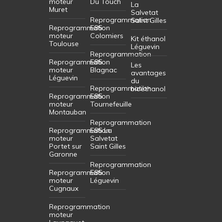
moteur
Du Touch
La
Muret
Salvetat
Reprogrammation
Saint Gilles
Reprogrammation
E85
moteur
Colomiers
Kit éthanol
Toulouse
Léguevin
Reprogrammation
Reprogrammation
E85
Les
moteur
Blagnac
avantages
Léguevin
du
Reprogrammation
bioéthanol
Reprogrammation
E85
moteur
Tournefeuille
Montauban
Reprogrammation
Reprogrammation
E85 La
moteur
Salvetat
Portet sur
Saint Gilles
Garonne
Reprogrammation
Reprogrammation
E85
moteur
Léguevin
Cugnaux
Reprogrammation
moteur