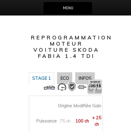
MENU
REPROGRAMMATION
MOTEUR
VOITURE SKODA
FABIA 1.4 TDI
STAGE 1
ECO
INFOS
Origine
Modifiée
Gain
+ 25
Puissance
75 ch
100 ch
ch