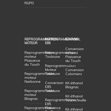
RGPD
REPROGRAMMATION
REPROGRAMMATION
ETHANOL
MOTEUR
E85
Conversion
Reprogrammation
Reprogrammation
éthanol
moteur
Toulouse
Plaisance
Plaisance
du Touch
du Touch
Reprogrammation
Moteur
Conversion
Reprogrammation
Toulouse
Colomiers
moteur
Narbonne
Conversion
Kit éthanol
E85
Blagnac
Reprogrammation
Toulouse
moteur
Kit éthanol
Blagnac
Reprogrammation
Tournefeuille
E85
Reprogrammation
Plaisance
Kit éthanol