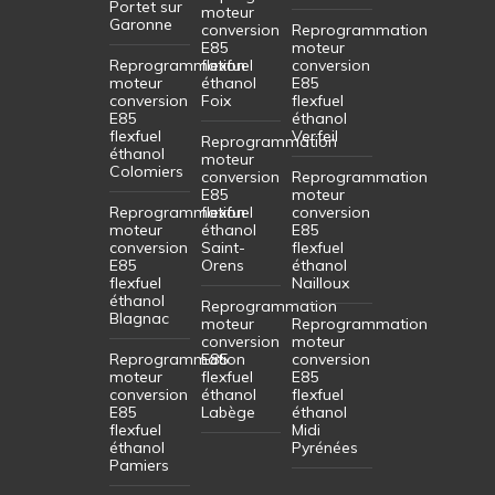
Portet sur
moteur
Garonne
conversion
Reprogrammation
E85
moteur
Reprogrammation
flexfuel
conversion
moteur
éthanol
E85
conversion
Foix
flexfuel
E85
éthanol
flexfuel
Verfeil
Reprogrammation
éthanol
moteur
Colomiers
conversion
Reprogrammation
E85
moteur
Reprogrammation
flexfuel
conversion
moteur
éthanol
E85
conversion
Saint-
flexfuel
E85
Orens
éthanol
flexfuel
Nailloux
éthanol
Reprogrammation
Blagnac
moteur
Reprogrammation
conversion
moteur
Reprogrammation
E85
conversion
moteur
flexfuel
E85
conversion
éthanol
flexfuel
E85
Labège
éthanol
flexfuel
Midi
éthanol
Pyrénées
Pamiers