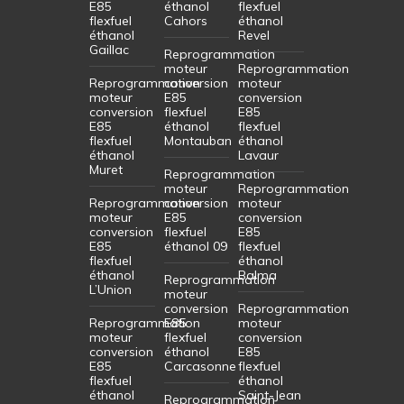
E85
éthanol
flexfuel
flexfuel
Cahors
éthanol
éthanol
Revel
Gaillac
Reprogrammation
moteur
Reprogrammation
Reprogrammation
conversion
moteur
moteur
E85
conversion
conversion
flexfuel
E85
E85
éthanol
flexfuel
flexfuel
Montauban
éthanol
éthanol
Lavaur
Muret
Reprogrammation
moteur
Reprogrammation
Reprogrammation
conversion
moteur
moteur
E85
conversion
conversion
flexfuel
E85
E85
éthanol 09
flexfuel
flexfuel
éthanol
éthanol
Balma
Reprogrammation
L’Union
moteur
conversion
Reprogrammation
Reprogrammation
E85
moteur
moteur
flexfuel
conversion
conversion
éthanol
E85
E85
Carcasonne
flexfuel
flexfuel
éthanol
éthanol
Saint-Jean
Reprogrammation